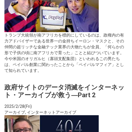
トランプ大統領が南アフリカを標的にしているのは、政権内の有
力アドバイザーである世界一の金持ちイーロン・マスクと、その
仲間の超リッチな金融テック業界の大物たちが全員、「何らかの
形で子供の頃に南アフリカで育った」ことと結びついています。
今や米国のオリガルヒ（寡頭支配集団）といわれるこの男たち
は、ペイパル創業に関わったことから「ペイパルマフィア」とし
て知られています。
政府サイトのデータ消滅をインターネッ
ト・アーカイブが救う―Part 2
2025/2/28(Fri)
アーカイブ
,
インターネットアーカイブ