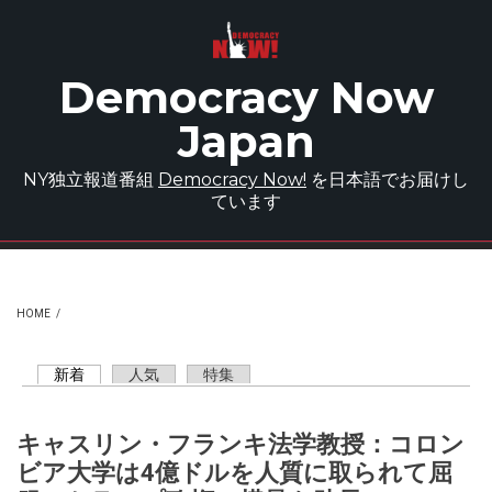
Skip to main content
Democracy Now
Japan
NY独立報道番組
Democracy Now!
を日本語でお届けし
ています
HOME
/
新着
(active tab)
人気
特集
Primary tabs
キャスリン・フランキ法学教授：コロン
ビア大学は4億ドルを人質に取られて屈