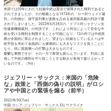
米国では50年にわたり妊娠中絶は憲法で保障された権利であると
されてきましたが、その根拠となる1973年の「ロー対ウェイド裁
判」の判例が、保守派判事が多数を占める連邦最高裁の判決で覆
されてしまいました。2022年6月24日の「ドブス対ジャクソン女
性健康機構裁判」の判決です。これにより州法によって安全な中
絶を受ける権利を制限することが可能になり、12の州では中絶医
療が全面的に禁止されました。望まない妊娠をしている人々は中
絶手段を求めて金銭的にも健康的にも大きなリスクを負うことに
なり、特に貧困層への打撃は大きなものです。
憂鬱な事態ですが、その一方で希望も膨らんでいます。判決に反
発して中絶の権利を守り抜こうとする動きが各地で盛り上がって
いるのです。（9分）
ジェフリー・サックス：米国の「危険
な」政策と「西側の偽りの説明」がロシ
アや中国との緊張を煽る（前半）
2022/8/30(Tue)
中国
,
ロシア
,
ジェフリー・サックス
,
EU
,
ウクライナ