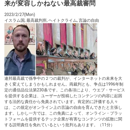
来が変容しかねない最高裁審問
2023/2/27(Mon)
イスラム国
,
最高裁判所
,
ヘイトクライム
,
言論の自由
連邦最高裁で係争中の２つの裁判が、インターネットの未来を大
きく変えてしまうかもしれません。両裁判とも、争点は1996年制
定の通信品位法第230条です。この条項により、ウエブ・サービス
を提供する企業は、ユーザーが投稿したコンテンツの内容に起因
する法的な責任から免責されています。肯定的に評価する人々
は、この規定がオンライン上の言論の自由を育んできたと主張し
ます。しかし一方では、この免責によって、オンライン・プラッ
トフォームを提供するテック企業が有害なコンテンツの拡散に関
する説明責任を免れているという批判もあります。（11分）