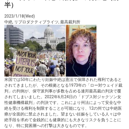
半）
2023/1/18(Wed)
中絶
,
リプロダクティブライツ
,
最高裁判所
米国では50年にわたり妊娠中絶は憲法で保障された権利であると
されてきましたが、その根拠となる1973年の「ロー対ウェイド裁
判」の判例が、保守派判事が多数を占める連邦最高裁の判決で覆
されてしまいました。2022年6月24日の「ドブス対ジャクソン女
性健康機構裁判」の判決です。これにより州法によって安全な中
絶を受ける権利を制限することが可能になり、12の州では中絶医
療が全面的に禁止されました。望まない妊娠をしている人々は中
絶手段を求めて金銭的にも健康的にも大きなリスクを負うことに
なり、特に貧困層への打撃は大きなものです。