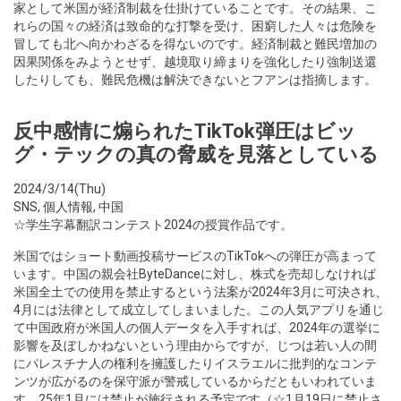
家として米国が経済制裁を仕掛けていることです。その結果、こ
れらの国々の経済は致命的な打撃を受け、困窮した人々は危険を
冒しても北へ向かわざるを得ないのです。経済制裁と難民増加の
因果関係をみようとせず、越境取り締まりを強化したり強制送還
したりしても、難民危機は解決できないとフアンは指摘します。
反中感情に煽られたTikTok弾圧はビッ
グ・テックの真の脅威を見落としている
2024/3/14(Thu)
SNS
,
個人情報
,
中国
☆学生字幕翻訳コンテスト2024の授賞作品です。
米国ではショート動画投稿サービスのTikTokへの弾圧が高まって
います。中国の親会社ByteDanceに対し、株式を売却しなければ
米国全土での使用を禁止するという法案が2024年3月に可決され、
4月には法律として成立してしまいました。この人気アプリを通じ
て中国政府が米国人の個人データを入手すれば、2024年の選挙に
影響を及ぼしかねないという理由からですが、じつは若い人の間
にパレスチナ人の権利を擁護したりイスラエルに批判的なコンテ
ンツが広がるのを保守派が警戒しているからだともいわれていま
す。25年1月には禁止が施行される予定です（☆1月19日に禁止さ