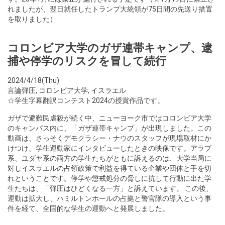
れましたが、翌日就任したトランプ大統領が75日間の先送り措置
を取りました）
コロンビア大学のガザ連帯キャンプ、逮
捕や停学のリスクを冒して続行
2024/4/18(Thu)
言論弾圧
,
コロンビア大学
,
イスラエル
☆学生字幕翻訳コンテスト2024の授賞作品です。
ガザで避難民虐殺が続く中、ニューヨーク市ではコロンビア大学
のキャンパス内に、「ガザ連帯キャンプ」が出現しました。この
動画は、さっそくデモクラシー・ナウのスタッフが現場取材にか
けつけ、学生運動家にインタビューしたときの映像です。アラブ
系、ユダヤ系の両方の学生たちがともに訴えるのは、大学当局に
対しイスラエルの占領政策で利益を得ている企業や団体と手を切
れということです。停学や懲戒処分の脅しに抗して行動に出た学
生たちは、「弾圧はひどくなる一方」と訴えています。 この後、
運動は拡大し、ハミルトンホールの占拠と警官隊の導入という事
件を経て、全国的な学生の運動へと発展しました。