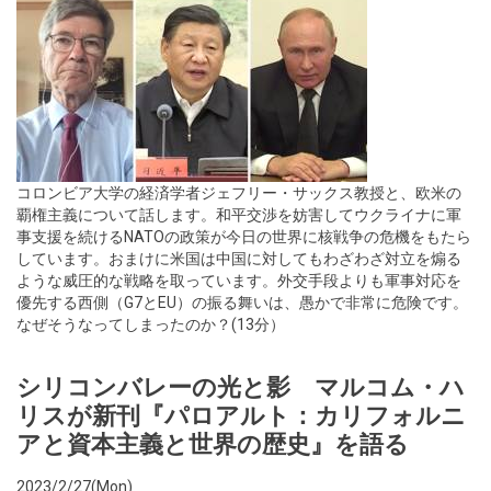
コロンビア大学の経済学者ジェフリー・サックス教授と、欧米の
覇権主義について話します。和平交渉を妨害してウクライナに軍
事支援を続けるNATOの政策が今日の世界に核戦争の危機をもたら
しています。おまけに米国は中国に対してもわざわざ対立を煽る
ような威圧的な戦略を取っています。外交手段よりも軍事対応を
優先する西側（G7とEU）の振る舞いは、愚かで非常に危険です。
なぜそうなってしまったのか？(13分）
シリコンバレーの光と影 マルコム・ハ
リスが新刊『パロアルト：カリフォルニ
アと資本主義と世界の歴史』を語る
2023/2/27(Mon)