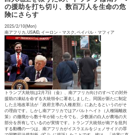
の援助を打ち切り、数百万人を生命の危
険にさらす
2025/2/10(Mon)
南アフリカ
,
USAID
,
イーロン・マスク
,
ペイパル・マフィア
トランプ大統領は2月7日（金）、南アフリカ向けのすべての対外
援助の凍結を命ずる大統領令に署名しました。同国が新たに制定
した土地改革法が「政府主導の人種差別」にあたるというのがそ
の理由です。しかし南アフリカではアパルトヘイト（人種隔離政
策）の撤廃から数十年が経った今でも、少数派の白人が農地の大
部分を所有しているのが実情です。トランプ大統領が南アを批判
する動機の一つは、南アフリカがイスラエルをジェノサイドの罪
で国際司法裁判所（ICJ）に提訴したことです。彼は、「迫害に直