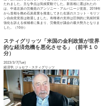
たれました。主な争点は気候変動でした。新首相に選ばれたの
は、中道左派の労働党のアンソニー・アルバニージ党首。2018年
から首相を務め石炭産業を推進してきた右派のスコット・モリソ
ン自由党党首は敗退しました。有権者の支持は圧倒的に気候対策
強化を訴える候補者に集まり、労働党が議会の最大勢力となりま
した。（10分）
スティグリッツ「米国の金利政策が世界
的な経済危機を悪化させる」（前半１０
分）
2023/3/7(Tue)
経済学
,
ジョセフ・スティグリッツ