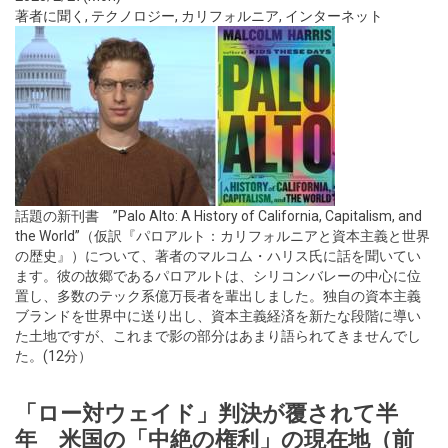
著者に聞く
,
テクノロジー
,
カリフォルニア
,
インターネット
話題の新刊書 ”Palo Alto: A History of California, Capitalism, and
the World”（仮訳『パロアルト：カリフォルニアと資本主義と世界
の歴史』）について、著者のマルコム・ハリス氏に話を聞いてい
ます。彼の故郷であるパロアルトは、シリコンバレーの中心に位
置し、多数のテック系億万長者を輩出しました。独自の資本主義
ブランドを世界中に送り出し、資本主義経済を新たな段階に導い
た土地ですが、これまで影の部分はあまり語られてきませんでし
た。(12分）
「ロー対ウェイド」判決が覆されて半
年 米国の「中絶の権利」の現在地（前