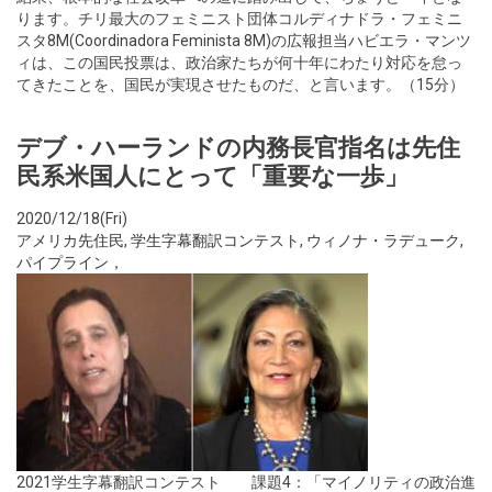
ります。チリ最大のフェミニスト団体コルディナドラ・フェミニ
スタ8M(Coordinadora Feminista 8M)の広報担当ハビエラ・マンツ
ィは、この国民投票は、政治家たちが何十年にわたり対応を怠っ
てきたことを、国民が実現させたものだ、と言います。（15分）
デブ・ハーランドの内務長官指名は先住
民系米国人にとって「重要な一歩」
2020/12/18(Fri)
アメリカ先住民
,
学生字幕翻訳コンテスト
,
ウィノナ・ラデューク
,
パイプライン，
2021学生字幕翻訳コンテスト 課題4：「マイノリティの政治進