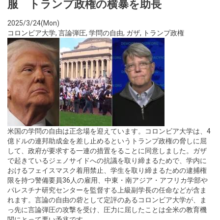
服 トランプ政権の横暴を助長
2025/3/24(Mon)
コロンビア大学
,
言論弾圧
,
学問の自由
,
ガザ
,
トランプ政権
米国の学問の自由は正念場を迎えています。コロンビア大学は、4
億ドルの連邦助成金を差し止めるというトランプ政権の脅しに屈
して、政府が要求する一連の措置をることに同意しました。ガザ
で起きているジェノサイドへの抗議を取り締まるためで、学内に
おけるフェイスマスク着用禁止、学生を取り締まるための逮捕権
限を持つ警備要員36人の雇用、中東・南アジア・アフリカ学部や
パレスチナ研究センターを監督する上級副学長の任命などが含ま
れます。言論の自由の砦として定評のあるコロンビア大学が、ま
っ先に言論弾圧の攻撃を受け、圧力に屈したことは全米の教育機
関にとって悪い予兆です。