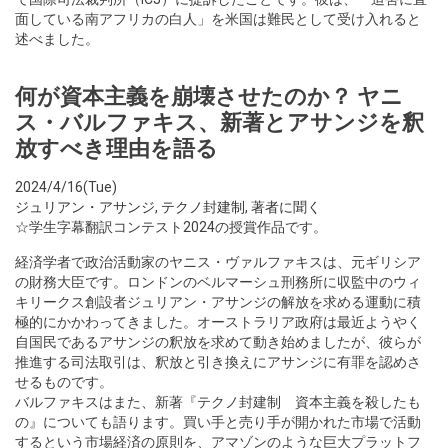
面している南アフリカの白人」を米国は難民として受け入れると
述べました。
何が資本主義を崩壊させたのか？ ヤニ
ス・バルファキス、新著とアサンジを釈
放すべき理由を語る
2024/4/16(Tue)
ジュリアン・アサンジ
,
テクノ封建制
,
著者に聞く
☆学生字幕翻訳コンテスト2024の授賞作品です。
経済学者で政治活動家のヤニス・ヴァルファキスは、元ギリシア
の財務大臣です。ロンドンのベルマーシュ刑務所に収監中のウィ
キリークス創設者ジュリアン・アサンジの解放を求める運動に積
極的にかかわってきました。オーストラリア政府は最近ようやく
自国民であるアサンジの釈放を求めて動き始めましたが、彼らが
推進する司法取引は、釈放と引き換えにアサンジに有罪を認めさ
せるものです。
バルファキスはまた、新著『テクノ封建制 資本主義を殺したも
の』についても語ります。買い手と売り手が開かれた市場で活動
するという市場経済の原則を、アマゾンのような巨大プラットフ