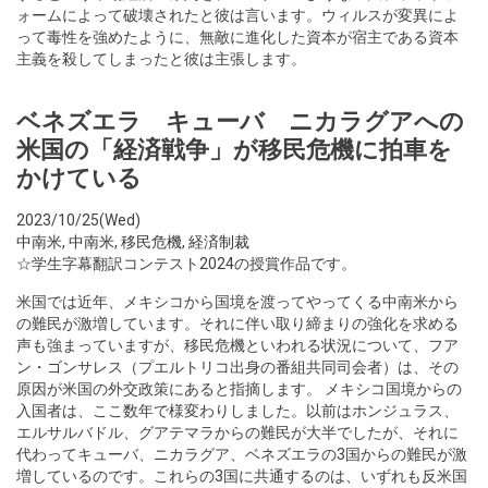
ォームによって破壊されたと彼は言います。ウィルスが変異によ
って毒性を強めたように、無敵に進化した資本が宿主である資本
主義を殺してしまったと彼は主張します。
ベネズエラ キューバ ニカラグアへの
米国の「経済戦争」が移民危機に拍車を
かけている
2023/10/25(Wed)
中南米
,
中南米
,
移民危機
,
経済制裁
☆学生字幕翻訳コンテスト2024の授賞作品です。
米国では近年、メキシコから国境を渡ってやってくる中南米から
の難民が激増しています。それに伴い取り締まりの強化を求める
声も強まっていますが、移民危機といわれる状況について、フア
ン・ゴンサレス（プエルトリコ出身の番組共同司会者）は、その
原因が米国の外交政策にあると指摘します。 メキシコ国境からの
入国者は、ここ数年で様変わりしました。以前はホンジュラス、
エルサルバドル、グアテマラからの難民が大半でしたが、それに
代わってキューバ、ニカラグア、ベネズエラの3国からの難民が激
増しているのです。これらの3国に共通するのは、いずれも反米国