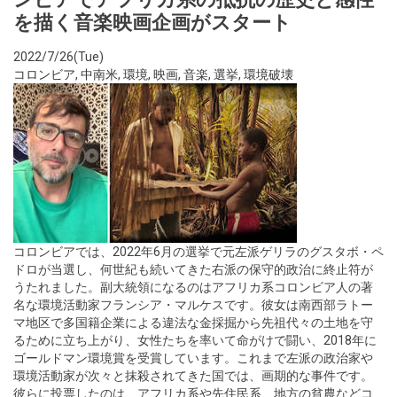
を描く音楽映画企画がスタート
2022/7/26(Tue)
コロンビア
,
中南米
,
環境
,
映画
,
音楽
,
選挙
,
環境破壊
コロンビアでは、2022年6月の選挙で元左派ゲリラのグスタボ・ペ
ドロが当選し、何世紀も続いてきた右派の保守的政治に終止符が
うたれました。副大統領になるのはアフリカ系コロンビア人の著
名な環境活動家フランシア・マルケスです。彼女は南西部ラトー
マ地区で多国籍企業による違法な金採掘から先祖代々の土地を守
るために立ち上がり、女性たちを率いて命がけで闘い、2018年に
ゴールドマン環境賞を受賞しています。これまで左派の政治家や
環境活動家が次々と抹殺されてきた国では、画期的な事件です。
彼らに投票したのは、アフリカ系や先住民系、地方の貧農などコ