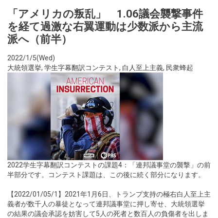
「アメリカの叛乱」 1.06議会襲撃事件
を経て過激な右翼運動は少数派から主流
派へ（前半）
2022/1/5(Wed)
大統領選挙
,
学生字幕翻訳コンテスト
,
白人至上主義
,
民衆蜂起
2022学生字幕翻訳コンテストの課題4：「連邦議事堂の襲撃」の前
半部分です。コンテスト課題は、この後に続く部分になります。
【2022/01/05/1】2021年1月6日、トランプ支持の極右白人至上主
義者が数千人の暴徒となって連邦議事堂に押し寄せ、大統領選挙
の結果の議会承認を妨害して5人の死者と数百人の負傷者を出しま