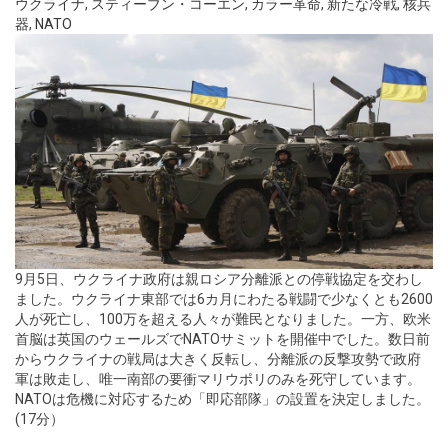
ウクライナ
,
スティーブン・コーエン
,
カラー革命
,
新たな冷戦
,
核兵
器
,
NATO
9月5日、ウクライナ政府は親ロシア分離派との停戦協定を交わし
ました。ウクライナ東部では6カ月にわたる戦闘で少なくとも2600
人が死亡し、100万を超える人々が難民となりました。一方、欧米
首脳は英国のウェールズでNATOサミットを開催中でした。数日前
からウクライナの戦局は大きく反転し、分離派の反撃攻勢で政府
軍は敗走し、唯一南部の要衝マリウポリのみを死守しています。
NATOは危機に対応するため「即応部隊」の設置を決定しました。
(17分）