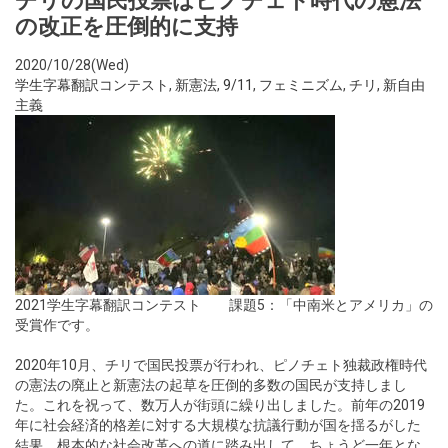
チリの国民投票はピノチェト時代の憲法
の改正を圧倒的に支持
2020/10/28(Wed)
学生字幕翻訳コンテスト
,
新憲法
,
9/11
,
フェミニズム
,
チリ
,
新自由
主義
2021学生字幕翻訳コンテスト 課題5：「中南米とアメリカ」の
受賞作です。
2020年10月、チリで国民投票が行われ、ピノチェト独裁政権時代
の憲法の廃止と新憲法の起草を圧倒的多数の国民が支持しまし
た。これを祝って、数万人が街頭に繰り出しました。前年の2019
年に社会経済的格差に対する大規模な抗議行動が国を揺るがした
結果、根本的な社会改革への道に踏み出して、ちょうど一年とな