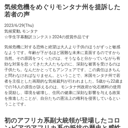
気候危機をめぐりモンタナ州を提訴した
若者の声
2023/6/29(Thu)
気候変動
,
モンタナ
☆学生字幕翻訳コンテスト2024の授賞作品です
気候危機に対する恐怖と絶望は大人より子供のほうがずっと敏感
なようです。年齢が下がるほど困難な未来に直面するのですから
当然。その原因をつくったのは、そうなると分かっていながら有
効な対策を怠ってきた大人たちなのに、深刻な被害を受けるのは
子供たち。なんだかとってもアンフェアです。この責任はきちん
と問わなければなりません。ということで、米国モンタナ州で若
者を主役とした画期的な気候裁判が行われました。5歳から22歳ま
での16人の原告が訴えるのは、モンタナ州政府が化石燃料の使用
を奨励し、環境を破壊し、住民の健康に深刻な影響を与える政策
を推進したことが、自分たちの憲法上の権利を侵害しているとい
うことです。
初のアフリカ系副大統領が登場したコロ
ンビアでアフリカ系の抵抗の歴史と感性