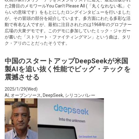
た2冊目のメモワールYou Can't Please All (「丸くなれない私」ぐ
らいの意味です）をもとにしたロングインタビューを行いました
が、その冒頭の部分を紹介しています。多方面にわたる多彩な活
動で有名な人ですが、最初に注目されたのは1968年のグロブナー
広場の大衆デモです。このデモに参加していたミック・ジャガー
が書いた「ストリート・ファイティングマン」という曲は、タリ
ク・アリのことだったそうです。
中国のスタートアップDeepSeekが米国
製AIを追い抜く性能でビッグ・テックを
震撼させる
2025/1/29(Wed)
AI
,
オープンソース
,
DeepSeek
,
シリコンバレー