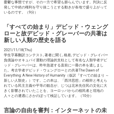
憂鬱な事態ですが、その一方で希望も膨らんでいます。判決に反
発して中絶の権利を守り抜こうとする動きが各地で盛り上がって
いるのです。（9分）
「すべての始まり」デビッド・ウェング
ローと故デビッド・グレーバーの共著は
新しい人類の歴史を語る
2021/11/18(Thu)
学生字幕翻訳コンテスト
,
著者に聞く
,
格差
,
デビッド・グレイバー
負債論やオキュパイ運動の理論的支柱として有名な人類学者デビ
ッド・グレーバーは、昨年急逝する直前に一冊の本を遺しまし
た。考古学者デビッド・ウェングローとの共著The Dawn of
Everything: A New History of Humanity（仮訳『すべての始まり ～
新しい人類史』）です。この本は、「西洋思想」の根幹と考えら
れている民主主義や平等の観念が、じつは北米先住民の文化に大
きく影響されていたことを、ヨーロッパからの植民者と現地の
人々との遭遇にさかのぼって検証しています。（10分）
言論の自由を審判：インターネットの未