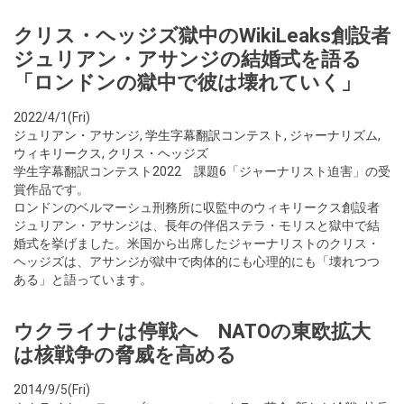
クリス・ヘッジズ獄中のWikiLeaks創設者
ジュリアン・アサンジの結婚式を語る
「ロンドンの獄中で彼は壊れていく」
2022/4/1(Fri)
ジュリアン・アサンジ
,
学生字幕翻訳コンテスト
,
ジャーナリズム
,
ウィキリークス
,
クリス・ヘッジズ
学生字幕翻訳コンテスト2022 課題6「ジャーナリスト迫害」の受
賞作品です。
ロンドンのベルマーシュ刑務所に収監中のウィキリークス創設者
ジュリアン・アサンジは、長年の伴侶ステラ・モリスと獄中で結
婚式を挙げました。米国から出席したジャーナリストのクリス・
ヘッジズは、アサンジが獄中で肉体的にも心理的にも「壊れつつ
ある」と語っています。
ウクライナは停戦へ NATOの東欧拡大
は核戦争の脅威を高める
2014/9/5(Fri)