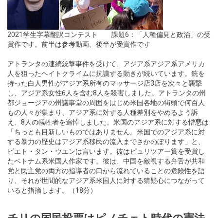
2021学生字幕翻訳コンテスト 課題6：「人種偏見と政治」の受
賞作です。前半は参考動画、後半が受賞作です
アトランタの連続銃撃事件を受けて、アジア系アジア系アメリカ
人を狙ったヘイトクライムに抗議する動きが続いています。銃を
持った白人男性がアジア系所有のマッサージ店3店を次々と襲撃
し、アジア系女性6人を含む8人を殺害しました。アトランタの州
都ジョージアの州議事堂の周囲をはじめ米国各地の街頭で何百人
もの人々が集まり、アジア系に対する人種差別をやめるよう訴
え、8人の犠牲者を追悼しました。米国のアジア系に対する憎悪は
「ちっとも目新しいものではありません。米国でのアジア系に対
する暴力の歴史はアジア系移民の流入までさかのぼります」と、
ビエト・タン・ウエンは言います。彼はピュリツアー賞を受賞し
たベトナム系米国人作家です。彼は、中国を敵視する弁舌が共和
党と民主党の両方の指導者の口から流れていることの危険性を語
り、それが世間的なアジア系米国人に対する猜疑心につながって
いると指摘します。（18分）