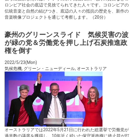
ロンビア社会の底辺で見捨てられてきた人々です。コロンビアの
伝統音楽と自然の結びつき、底辺の人々の抵抗の歴史を、新作の
音楽映像プロジェクトを通じて考察します。（20分）
豪州のグリーンスライド 気候災害の波
が緑の党＆労働党を押し上げ石炭推進政
権を倒す
2022/5/23(Mon)
気候危機
,
グリーン・ニューディール
,
オーストラリア
オーストラリアでは2022年5月21日に行われた総選挙で労働党が
過半数の議席を獲得し、10年近く続いた保守派政権に終止符が打