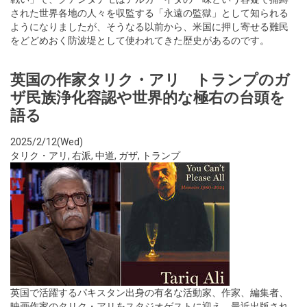
された世界各地の人々を収監する「永遠の監獄」として知られる
ようになりましたが、そうなる以前から、米国に押し寄せる難民
をどどめおく防波堤として使われてきた歴史があるのです。
英国の作家タリク・アリ トランプのガ
ザ民族浄化容認や世界的な極右の台頭を
語る
2025/2/12(Wed)
タリク・アリ
,
右派
,
中道
,
ガザ
,
トランプ
英国で活躍するパキスタン出身の有名な活動家、作家、編集者、
映画作家のタリク・アリをスタジオゲストに迎え、最近出版され