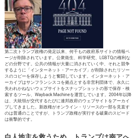
第二次トランプ政権の発足以来、何千もの政府系サイトの情報ペ
ージが削除されています。公衆衛生、科学研究、LGBTQの権利な
どの分野です。公共の情報が大量に消されていく中、それと競争
するように「インターネット・アーカイブ」が削除されたリソー
スのコピーを保存しようと奮闘しています。インターネット・ア
ーカイブはサンフランシスコを拠点とする非営利団体で、永久に
失われかねないウェブサイトをスナップショットの形で保存・検
索するツール、Wayback Machineを運営しています。2004年以降
は、大統領が交代するたびに連邦政府のウェブサイトをアーカイ
ブしてきました。新政権がオンライン・リソースの一部を見直す
のは普通のことですが、トランプ政権が実行する破棄のスピード
は衝撃的です。
白人地主を救うため、トランプは南アへ