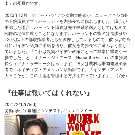
出」の受賞作です。
2020年12月、ジョー・バイデン次期大統領が、ニューメキシコ州
の下院議員デブ・ハーランドを内務長官に指名しました。議会が
承認した場合、ハーランド議員は先住民系米国人としては初めて
閣僚の地位に就くことになります。ハーランドの指名は進歩派や
120人以上の部族指導者たちが後押ししているもので、彼らは前の
月にバイデン議員に手紙を送り、彼女を内務長官に選ぶよう促し
ていました。「これは次期バイデン政権にとって非常に重要な一
歩でした」と、オナー・ジ・アース（Honor the Earth）の事務局
長ウィノナ・ラデュークは言います。彼女は農村地帯開発経済学
者で、ネイティブ・アメリカン活動家です。「インディアンの
人々こそが、この土地を管理する方法を知っています」。（7分）
『仕事は報いてはくれない』
2021/2/17(Wed)
労働
,
学生字幕翻訳コンテスト
,
ギグエコノミー