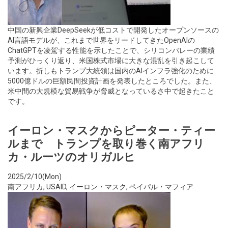
中国の新興企業DeepSeekが低コストで開発したオープンソースの
AI言語モデルが、これまで世界をリードしてきたOpenAIの
ChatGPTを凌駕する性能を示したことで、シリコンバレーの業績
予測がひっくり返り、米国株式市場に大きな混乱を引き起こして
います。折しもトランプ大統領は国内のAIインフラ強化のために
5000億ドルの巨額民間投資計画を発表したところでした。また、
米中間の大規模な貿易戦争が脅威となっているさ中で起きたこと
です。
イーロン・マスクからピーター・ティー
ルまで トランプを取り巻く南アフリ
カ・ルーツのオリガルヒ
2025/2/10(Mon)
南アフリカ
,
USAID
,
イーロン・マスク
,
ペイパル・マフィア