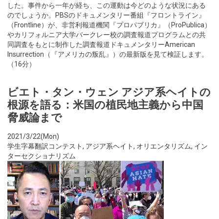
した。事件から一年が経ち、この運動は今どのような状況にある
のでしょうか。PBSのドキュメンタリー番組『フロントライン』
（Frontline）が、非営利報道機関『プロパブリカ』（ProPublica）
やカリフォルニア大学バークレー校の調査報道プログラムとの共
同調査をもとに制作した調査報道ドキュメンタリーAmerican
Insurrection（『アメリカの叛乱』）の最新版を見て検証します。
（16分）
ビエト・タン・ウェン アジア系ヘイトの
根源を語る：米国の植民地主義から中国
脅威論まで
2021/3/22(Mon)
学生字幕翻訳コンテスト
,
アジア系ヘイト
,
オリエンタリズム
,
イン
ターセクショナリズム