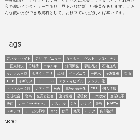
字幕動画アーカイブとしても、たいへんに充実してきました。どれも内
容の濃いインタビューであり、見るたびに新しい発見があります。いろ
んな使い方ができる資料として、お役立ていただければ幸いです。
Tags
アパルトヘイト
アリ･アブニマー
カーター
ゲスト
パレスチナ
一国家解決
分離壁
エネルギー
油田開発
環境汚染
石油企業
マルクス主義
タリク・アリ
規制
ベネズエラ
中南米
左派政権
石油
1968
イギリス
ヨーロッパ
アクティビズム
デジタル化
ネットの中立性
メディア
独占
電波の民主化
TPP
個人情報
監視社会
警察
企業と社会
偏向報道
温暖化
二大政党
企業犯罪
映画
シーザー･チャベス
ボリバル
CIA
カナダ
諜報
NAFTA
メキシコ
テロとの戦争
南北
移民
難民
イラク
内部被爆
More