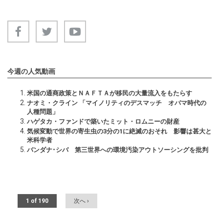
今週の人気動画
米国の通商政策とＮＡＦＴＡが移民の大量流入をもたらす
ナオミ・クライン 「マイノリティのデスマッチ オバマ時代の
人種問題」
ハゲタカ・ファンドで築いたミット・ロムニーの財産
気候変動で世界の寄生虫の3分の1に絶滅のおそれ 影響は甚大と
米科学者
バンダナ･シバ 第三世界への環境汚染アウトソーシングを批判
1 of 190
次へ ›