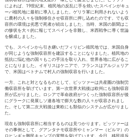
によれば、19世紀末、植民地の反乱に手を焼いたスペインがキュ
ーバ植民地に最初に導入しました。ゲリラ軍に利用されないよう
に農村の人々を強制移住させ収容所に押し込めたのです。でも収
容所の環境は劣悪で死者が続出しました、当時、米国の新聞はこ
の惨状を大々的に報じてスペインを非難し、米西戦争に導く世論
を醸成しました。
でも、スペインから引き継いだフィリピン殖民地では、米国自身
が同じような強制収容所を建設することになりました。植民地の
抵抗に悩む他の国々もこの手法を取り入れ、世界各地に広がるこ
とになりました。イギリスはケニアで、フランスはアルジェリア
で、米国はベトナムで村人の強制収容を行いました。
一方、これと対となるものとして、ピッツァーは共産圏の強制労
働収容所を挙げています。第一次世界大戦後は欧州にも強制収容
所が広がりました。ロシアで革命政府がつくった強制収容所が後
にグラークに発展しソ連各地で膨大な数の人々が収容されまし
た。そして第二次大戦後は東欧にも類似のシステムが広がりまし
た。
現在も強制収容所に相当するものは見つかります。ピッツァーは
その事例として、グアンタナモ収容所やミャンマー（ビルマ）の
ロヒンギャ難民キャンプの実態を挙げています。今日、移民排斥