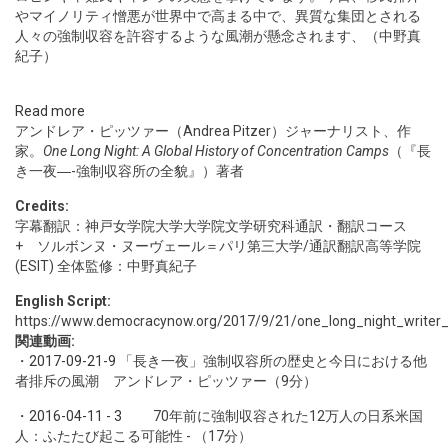
やマイノリティ憎悪が世界中で高まる中で、異質な集団とされる
人々の強制収容を許容するような風潮が懸念されます、（中野真
紀子）
Read more
アンドレア・ピッツァー（Andrea Pitzer）ジャーナリスト、作
家。
One Long Night: A Global History of Concentration Camps
（『長
き一夜―-強制収容所の全貌』）著者
Credits:
字幕翻訳：神戸女学院大学大学院文学研究科通訳・翻訳コース
+ ソルボンヌ・ヌーヴェール＝パリ第三大学/通訳翻訳高等学院
(ESIT) 全体監修：中野真紀子
English Script:
https://www.democracynow.org/2017/9/21/one_long_night_writer_
関連動画:
・
2017-09-21-9
「長き一夜」強制収容所の歴史と今日における他
者排斥の風潮 アンドレア・ピッツァー（9分）
・
2016-04-11 - 3
70年前に強制収容された12万人の日系米国
人：ふたたび起こる可能性 - （17分）