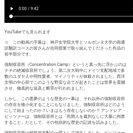
YouTube
でも見られます
☆ この動画の字幕は、神戸女学院大学とソルボンヌ大学の両通
訳翻訳コースの皆さんが合同授業で取り組んでくださった作品の
前半部分です。
強制収容所（Concentration Camp）というと真っ先に浮かぶのは
ナチの絶滅収容所でしょう。第二次大戦中にドイツ支配地域で多
数のユダヤ人や同性愛者、マイノリティが抹殺されました。西洋
文明の中心部でこのような野蛮な企てが起きたことは世界を震撼
させ、徹底的な追及と断罪が行われました。
しかし、この悪夢のような歴史の一幕は、それ以外の強制収容所
の存在を矮小化することにもなりました。強制収容所はどのよう
にして始まったのか？いまはもう存在しないのか？ アンドレア・
ピッツァーは、強制収容所とは「民間人を裁判なしに大量に拘禁
すること」だとして、その包括的な歴史の記述を試みました。
強制収容所は植民地支配の一環として誕生しました。ピッツァー