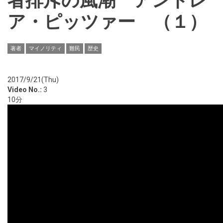
者排斥の風潮 アンドレ
ア・ピッツァー （１）
著者
マイノリティ
難民
歴史
2017/9/21(Thu)
Video No.:
3
10分