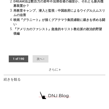
DREAM法は数百万の若年不法滞在者の福音か、それとも新兵徴
募装置か？
再教育キャンプ、潜入と監視：中国政府によるウイグル人ムスリ
ムの迫害
映画『グラニート』が描くグアテマラ集団虐殺に裁きを求める闘
い
『アメリカのファシスト』急進的キリスト教右派の政治的野望
後編
1 of 190
次へ ›
さらに
続きを観る