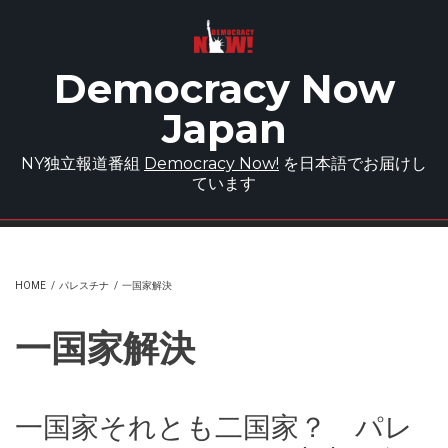
Skip to main content
Democracy Now
Japan
NY独立報道番組
Democracy Now!
を日本語でお届けし
ています
HOME
/
パレスチナ
/
一国家解決
一国家解決
一国家それとも二国家？ パレ