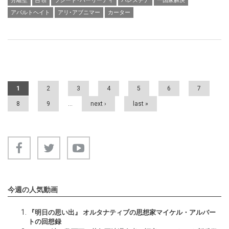
分離壁
占領
ラシード･ハーリーディ
パレスチナ
一国家解決
アパルトヘイト
アリ･アブニマー
カーター
Pages
1
2
3
4
5
6
7
8
9
…
next ›
last »
今週の人気動画
『明日の思い出』 オルタナティブの思想家マイケル・アルバー
トの回想録