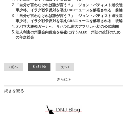
「自分が言わなければ誰が言う？」 ジョン・バティスト退役陸
軍少将、イラク戦争反対を唱えCBSニュースを解雇される 前編
「自分が言わなければ誰が言う？」 ジョン・バティスト退役陸
軍少将、イラク戦争反対を唱えCBSニュースを解雇される 後編
オバマ大統領ガーナへ サハラ以南のアフリカへ初の公式訪問
法人利害の州議会内促進を秘密に行うALEC 州法の改訂のため
の年次総会
‹ 前へ
5 of 190
次へ ›
さらに
続きを観る