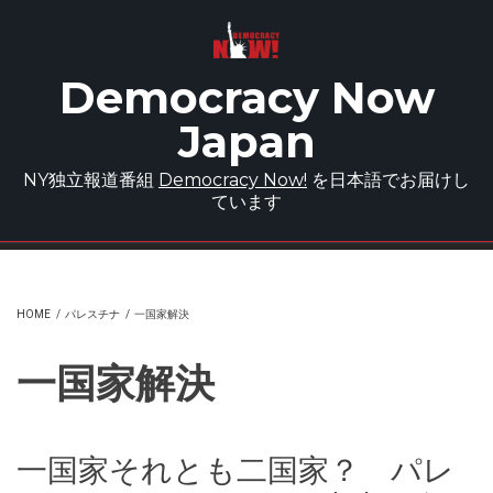
Skip to main content
Democracy Now
Japan
NY独立報道番組
Democracy Now!
を日本語でお届けし
ています
HOME
/
パレスチナ
/
一国家解決
一国家解決
一国家それとも二国家？ パレ