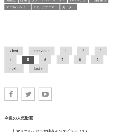
分離壁
占領
ラシード･ハーリーディ
パレスチナ
一国家解決
アパルトヘイト
アリ･アブニマー
カーター
Pages
« first
‹ previous
1
2
3
4
5
6
7
8
9
…
next ›
last »
今週の人気動画
マヌエル・セラヤ独占インタビュー（１）