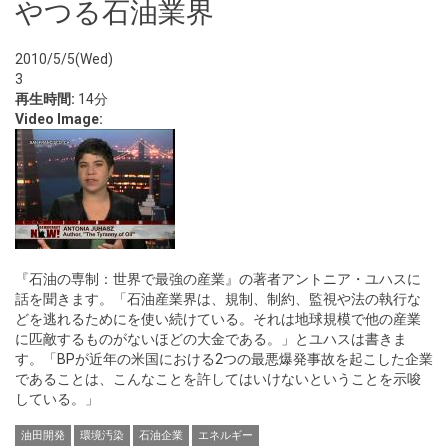
やつる石油業界
2010/5/5(Wed)
3
再生時間:
14分
Video Image:
『石油の専制：世界で最強の産業』の著者アントニア・ユハスに
話を聞きます。「石油産業界は、規制、制約、監視や法の執行な
どを逃れるためにを使い続けている。それは地球規模で他の産業
に匹敵するものがないほどの大金である。」とユハスは書きま
す。「BPが近年の米国における2つの最悪爆発事故を起こした企業
であることは、こんなことを許してはいけないということを示唆
している。」
油田開発
環境汚染
石油企業
エネルギー