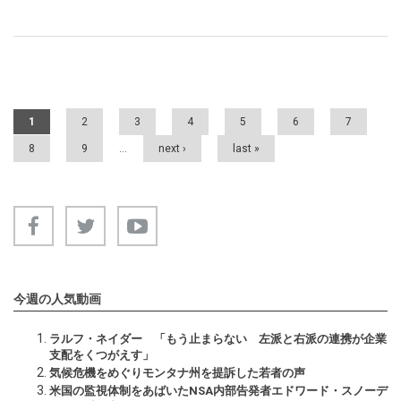
Pages
1
2
3
4
5
6
7
8
9
…
next ›
last »
今週の人気動画
ラルフ・ネイダー 「もう止まらない 左派と右派の連携が企業
支配をくつがえす」
気候危機をめぐりモンタナ州を提訴した若者の声
米国の監視体制をあばいたNSA内部告発者エドワード・スノーデ