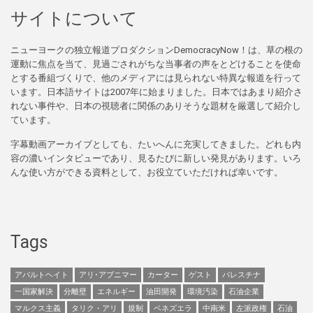
サイトについて
ニューヨークの独立報道プロダクションDemocracyNow！は、草の根の
運動に焦点を当て、見過ごされがちな当事者の声をとどけることを使命
とする番組づくりで、他のメディアには見られない特異な報道を行って
います。日本語サイトは2007年に始まりました。日本ではあまり紹介さ
れない事件や、日本の視聴者に関係のありそうな題材を厳選して紹介し
ています。
字幕動画アーカイブとしても、たいへんに充実してきました。どれも内
容の濃いインタビューであり、見るたびに新しい発見があります。いろ
んな使い方ができる資料として、お役立ていただければ幸いです。
Tags
アパルトヘイト
アリ･アブニマー
カーター
ゲスト
パレスチナ
一国家解決
分離壁
エネルギー
油田開発
環境汚染
石油企業
マルクス主義
タリク・アリ
規制
ベネズエラ
中南米
左派政権
石油