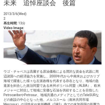
未来 追悼座談会 後篇
2013/3/6(Wed)
2
再生時間:
13分
Video Image:
ウゴ・チャベスは高騰する原油価格による潤沢な資金を武器に周
辺諸国への経済協力を実施し、2000年代から中南米およびカリブ
海域で躍進した様々な左派政権を代表する存在となり、地域の急
進派を糾合した政治同盟である米州ボリバル同盟（ALBA）、欧米
メジャーに対抗して地域に安価な石油を供給することを目指した
PetrocaribeやPetrosur、地域共通のメディアとしてのTeleSURな
どの創設の中心となった他、メルコスール（南米共同市場
Mercosur）の活性化や米州機構（OAS）内での米加両国の影響力