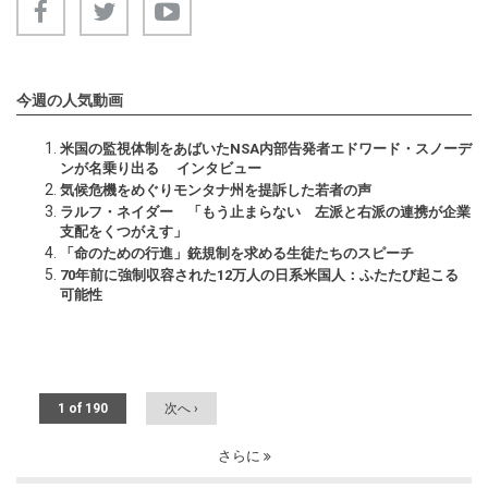
今週の人気動画
米国の監視体制をあばいたNSA内部告発者エドワード・スノーデ
ンが名乗り出る インタビュー
気候危機をめぐりモンタナ州を提訴した若者の声
ラルフ・ネイダー 「もう止まらない 左派と右派の連携が企業
支配をくつがえす」
「命のための行進」銃規制を求める生徒たちのスピーチ
70年前に強制収容された12万人の日系米国人：ふたたび起こる
可能性
1 of 190
次へ ›
さらに