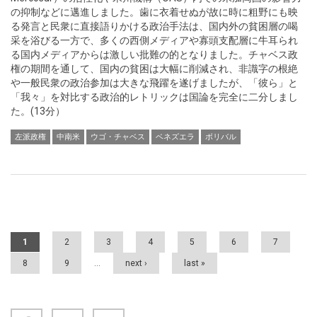
の抑制などに邁進しました。歯に衣着せぬが故に時に粗野にも映
る発言と民衆に直接語りかける政治手法は、国内外の貧困層の喝
采を浴びる一方で、多くの西側メディアや寡頭支配層に牛耳られ
る国内メディアからは激しい批難の的となりました。チャベス政
権の期間を通して、国内の貧困は大幅に削減され、非識字の根絶
や一般民衆の政治参加は大きな飛躍を遂げましたが、「彼ら」と
「我々」を対比する政治的レトリックは国論を完全に二分しまし
た。(13分）
左派政権
中南米
ウゴ・チャベス
ベネズエラ
ボリバル
Pages
1
2
3
4
5
6
7
8
9
…
next ›
last »