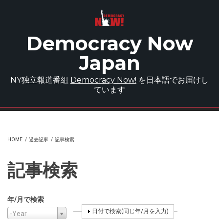
Skip to main content
Democracy Now
Japan
NY独立報道番組
Democracy Now!
を日本語でお届けし
ています
HOME
/
過去記事
/
記事検索
記事検索
年/月で検索
年/月で検索
Year
Year
SHOW
日付で検索(同じ年/月を入力)
-Year