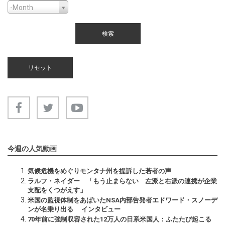
Month
Month
-Month
今週の人気動画
気候危機をめぐりモンタナ州を提訴した若者の声
ラルフ・ネイダー 「もう止まらない 左派と右派の連携が企業
支配をくつがえす」
米国の監視体制をあばいたNSA内部告発者エドワード・スノーデ
ンが名乗り出る インタビュー
70年前に強制収容された12万人の日系米国人：ふたたび起こる