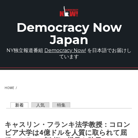
Skip to main content
Democracy Now
Japan
NY独立報道番組
Democracy Now!
を日本語でお届けし
ています
HOME
/
新着
(active tab)
人気
特集
Primary tabs
キャスリン・フランキ法学教授：コロン
ビア大学は4億ドルを人質に取られて屈