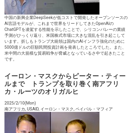
中国の新興企業DeepSeekが低コストで開発したオープンソースの
AI言語モデルが、これまで世界をリードしてきたOpenAIの
ChatGPTを凌駕する性能を示したことで、シリコンバレーの業績
予測がひっくり返り、米国株式市場に大きな混乱を引き起こして
います。折しもトランプ大統領は国内のAIインフラ強化のために
5000億ドルの巨額民間投資計画を発表したところでした。また、
米中間の大規模な貿易戦争が脅威となっているさ中で起きたこと
です。
イーロン・マスクからピーター・ティー
ルまで トランプを取り巻く南アフリ
カ・ルーツのオリガルヒ
2025/2/10(Mon)
南アフリカ
,
USAID
,
イーロン・マスク
,
ペイパル・マフィア