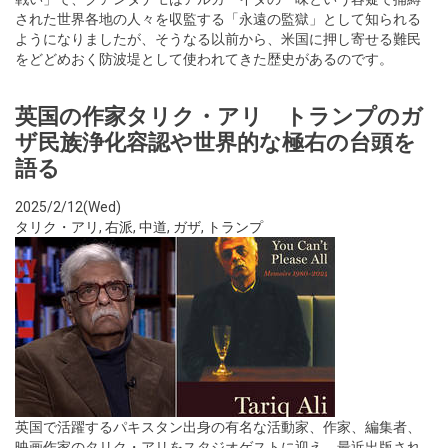
された世界各地の人々を収監する「永遠の監獄」として知られる
ようになりましたが、そうなる以前から、米国に押し寄せる難民
をどどめおく防波堤として使われてきた歴史があるのです。
英国の作家タリク・アリ トランプのガ
ザ民族浄化容認や世界的な極右の台頭を
語る
2025/2/12(Wed)
タリク・アリ
,
右派
,
中道
,
ガザ
,
トランプ
英国で活躍するパキスタン出身の有名な活動家、作家、編集者、
映画作家のタリク・アリをスタジオゲストに迎え、最近出版され