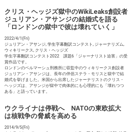
クリス・ヘッジズ獄中のWikiLeaks創設者
ジュリアン・アサンジの結婚式を語る
「ロンドンの獄中で彼は壊れていく」
2022/4/1(Fri)
ジュリアン・アサンジ
,
学生字幕翻訳コンテスト
,
ジャーナリズム
,
ウィキリークス
,
クリス・ヘッジズ
学生字幕翻訳コンテスト2022 課題6「ジャーナリスト迫害」の受
賞作品です。
ロンドンのベルマーシュ刑務所に収監中のウィキリークス創設者
ジュリアン・アサンジは、長年の伴侶ステラ・モリスと獄中で結
婚式を挙げました。米国から出席したジャーナリストのクリス・
ヘッジズは、アサンジが獄中で肉体的にも心理的にも「壊れつつ
ある」と語っています。
ウクライナは停戦へ NATOの東欧拡大
は核戦争の脅威を高める
2014/9/5(Fri)