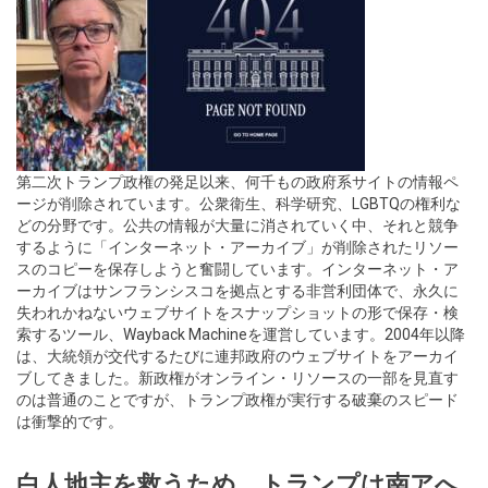
第二次トランプ政権の発足以来、何千もの政府系サイトの情報ペ
ージが削除されています。公衆衛生、科学研究、LGBTQの権利な
どの分野です。公共の情報が大量に消されていく中、それと競争
するように「インターネット・アーカイブ」が削除されたリソー
スのコピーを保存しようと奮闘しています。インターネット・ア
ーカイブはサンフランシスコを拠点とする非営利団体で、永久に
失われかねないウェブサイトをスナップショットの形で保存・検
索するツール、Wayback Machineを運営しています。2004年以降
は、大統領が交代するたびに連邦政府のウェブサイトをアーカイ
ブしてきました。新政権がオンライン・リソースの一部を見直す
のは普通のことですが、トランプ政権が実行する破棄のスピード
は衝撃的です。
白人地主を救うため、トランプは南アへ