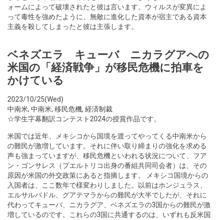
ォームによって破壊されたと彼は言います。ウィルスが変異によ
って毒性を強めたように、無敵に進化した資本が宿主である資本
主義を殺してしまったと彼は主張します。
ベネズエラ キューバ ニカラグアへの
米国の「経済戦争」が移民危機に拍車を
かけている
2023/10/25(Wed)
中南米
,
中南米
,
移民危機
,
経済制裁
☆学生字幕翻訳コンテスト2024の授賞作品です。
米国では近年、メキシコから国境を渡ってやってくる中南米から
の難民が激増しています。それに伴い取り締まりの強化を求める
声も強まっていますが、移民危機といわれる状況について、フア
ン・ゴンサレス（プエルトリコ出身の番組共同司会者）は、その
原因が米国の外交政策にあると指摘します。 メキシコ国境からの
入国者は、ここ数年で様変わりしました。以前はホンジュラス、
エルサルバドル、グアテマラからの難民が大半でしたが、それに
代わってキューバ、ニカラグア、ベネズエラの3国からの難民が激
増しているのです。これらの3国に共通するのは、いずれも反米国