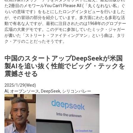
た2冊目のメモワールYou Can't Please All (「丸くなれない私」ぐ
らいの意味です）をもとにしたロングインタビューを行いました
が、その冒頭の部分を紹介しています。多方面にわたる多彩な活
動で有名な人ですが、最初に注目されたのは1968年のグロブナー
広場の大衆デモです。このデモに参加していたミック・ジャガー
が書いた「ストリート・ファイティングマン」という曲は、タリ
ク・アリのことだったそうです。
中国のスタートアップDeepSeekが米国
製AIを追い抜く性能でビッグ・テックを
震撼させる
2025/1/29(Wed)
AI
,
オープンソース
,
DeepSeek
,
シリコンバレー