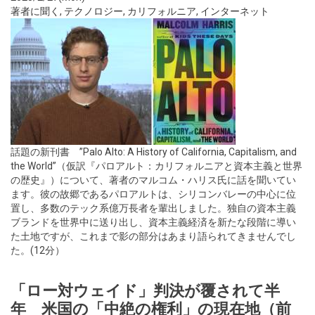
著者に聞く
,
テクノロジー
,
カリフォルニア
,
インターネット
話題の新刊書 ”Palo Alto: A History of California, Capitalism, and
the World”（仮訳『パロアルト：カリフォルニアと資本主義と世界
の歴史』）について、著者のマルコム・ハリス氏に話を聞いてい
ます。彼の故郷であるパロアルトは、シリコンバレーの中心に位
置し、多数のテック系億万長者を輩出しました。独自の資本主義
ブランドを世界中に送り出し、資本主義経済を新たな段階に導い
た土地ですが、これまで影の部分はあまり語られてきませんでし
た。(12分）
「ロー対ウェイド」判決が覆されて半
年 米国の「中絶の権利」の現在地（前