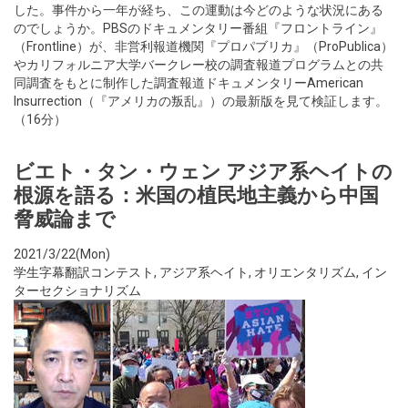
した。事件から一年が経ち、この運動は今どのような状況にある
のでしょうか。PBSのドキュメンタリー番組『フロントライン』
（Frontline）が、非営利報道機関『プロパブリカ』（ProPublica）
やカリフォルニア大学バークレー校の調査報道プログラムとの共
同調査をもとに制作した調査報道ドキュメンタリーAmerican
Insurrection（『アメリカの叛乱』）の最新版を見て検証します。
（16分）
ビエト・タン・ウェン アジア系ヘイトの
根源を語る：米国の植民地主義から中国
脅威論まで
2021/3/22(Mon)
学生字幕翻訳コンテスト
,
アジア系ヘイト
,
オリエンタリズム
,
イン
ターセクショナリズム