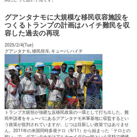
グアンタナモに大規模な移民収容施設を
つくるトランプの計画はハイチ難民を収
容した過去の再現
2025/2/4(Tue)
グアンタナモ
,
移民排斥
,
キューバ
,
ハイチ
トランプ大統領が強硬な反移民政策の一環として打ち出した、難
民申請者をキューバにあるグアンタナモ米軍基地に収監するとい
う政策が批判されていますが、じつは目新しい政策ではありませ
ん。2011年の米国同時多発テロ（9/11）から始まった「テロとの
戦い」で、グアンタナモはアルカーイダの一味という容疑で捕縛