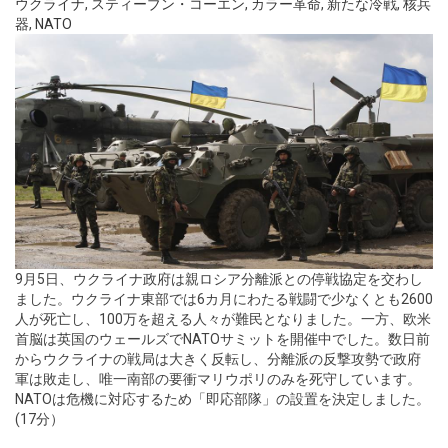
ウクライナ
,
スティーブン・コーエン
,
カラー革命
,
新たな冷戦
,
核兵
器
,
NATO
9月5日、ウクライナ政府は親ロシア分離派との停戦協定を交わし
ました。ウクライナ東部では6カ月にわたる戦闘で少なくとも2600
人が死亡し、100万を超える人々が難民となりました。一方、欧米
首脳は英国のウェールズでNATOサミットを開催中でした。数日前
からウクライナの戦局は大きく反転し、分離派の反撃攻勢で政府
軍は敗走し、唯一南部の要衝マリウポリのみを死守しています。
NATOは危機に対応するため「即応部隊」の設置を決定しました。
(17分）