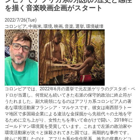
を描く音楽映画企画がスタート
2022/7/26(Tue)
コロンビア
,
中南米
,
環境
,
映画
,
音楽
,
選挙
,
環境破壊
コロンビアでは、2022年6月の選挙で元左派ゲリラのグスタボ・ペ
ドロが当選し、何世紀も続いてきた右派の保守的政治に終止符が
うたれました。副大統領になるのはアフリカ系コロンビア人の著
名な環境活動家フランシア・マルケスです。彼女は南西部ラトー
マ地区で多国籍企業による違法な金採掘から先祖代々の土地を守
るために立ち上がり、女性たちを率いて命がけで闘い、2018年に
ゴールドマン環境賞を受賞しています。これまで左派の政治家や
環境活動家が次々と抹殺されてきた国では、画期的な事件です。
彼らに投票したのは、アフリカ系や先住民系、地方の貧農などコ