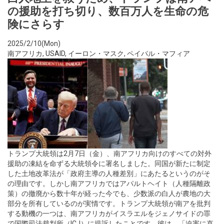
の援助を打ち切り、数百万人を生命の危
険にさらす
2025/2/10(Mon)
南アフリカ
,
USAID
,
イーロン・マスク
,
ペイパル・マフィア
トランプ大統領は2月7日（金）、南アフリカ向けのすべての対外
援助の凍結を命ずる大統領令に署名しました。同国が新たに制定
した土地改革法が「政府主導の人種差別」にあたるというのがそ
の理由です。しかし南アフリカではアパルトヘイト（人種隔離政
策）の撤廃から数十年が経った今でも、少数派の白人が農地の大
部分を所有しているのが実情です。トランプ大統領が南アを批判
する動機の一つは、南アフリカがイスラエルをジェノサイドの罪
で国際司法裁判所（ICJ）に提訴したことです。彼は、「迫害に直