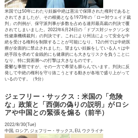
米国では50年にわたり妊娠中絶は憲法で保障された権利であると
されてきましたが、その根拠となる1973年の「ロー対ウェイド裁
判」の判例が、保守派判事が多数を占める連邦最高裁の判決で覆
されてしまいました。2022年6月24日の「ドブス対ジャクソン女
性健康機構裁判」の判決です。これにより州法によって安全な中
絶を受ける権利を制限することが可能になり、12の州では中絶医
療が全面的に禁止されました。望まない妊娠をしている人々は中
絶手段を求めて金銭的にも健康的にも大きなリスクを負うことに
なり、特に貧困層への打撃は大きなものです。
憂鬱な事態ですが、その一方で希望も膨らんでいます。判決に反
発して中絶の権利を守り抜こうとする動きが各地で盛り上がって
いるのです。（9分）
ジェフリー・サックス：米国の「危険
な」政策と「西側の偽りの説明」がロシ
アや中国との緊張を煽る（前半）
2022/8/30(Tue)
中国
,
ロシア
,
ジェフリー・サックス
,
EU
,
ウクライナ