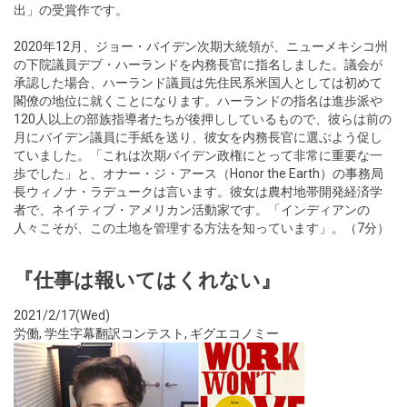
出」の受賞作です。
2020年12月、ジョー・バイデン次期大統領が、ニューメキシコ州
の下院議員デブ・ハーランドを内務長官に指名しました。議会が
承認した場合、ハーランド議員は先住民系米国人としては初めて
閣僚の地位に就くことになります。ハーランドの指名は進歩派や
120人以上の部族指導者たちが後押ししているもので、彼らは前の
月にバイデン議員に手紙を送り、彼女を内務長官に選ぶよう促し
ていました。「これは次期バイデン政権にとって非常に重要な一
歩でした」と、オナー・ジ・アース（Honor the Earth）の事務局
長ウィノナ・ラデュークは言います。彼女は農村地帯開発経済学
者で、ネイティブ・アメリカン活動家です。「インディアンの
人々こそが、この土地を管理する方法を知っています」。（7分）
『仕事は報いてはくれない』
2021/2/17(Wed)
労働
,
学生字幕翻訳コンテスト
,
ギグエコノミー