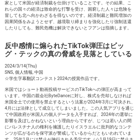
家として米国が経済制裁を仕掛けていることです。その結果、こ
れらの国々の経済は致命的な打撃を受け、困窮した人々は危険を
冒しても北へ向かわざるを得ないのです。経済制裁と難民増加の
因果関係をみようとせず、越境取り締まりを強化したり強制送還
したりしても、難民危機は解決できないとフアンは指摘します。
反中感情に煽られたTikTok弾圧はビッ
グ・テックの真の脅威を見落としている
2024/3/14(Thu)
SNS
,
個人情報
,
中国
☆学生字幕翻訳コンテスト2024の授賞作品です。
米国ではショート動画投稿サービスのTikTokへの弾圧が高まって
います。中国の親会社ByteDanceに対し、株式を売却しなければ
米国全土での使用を禁止するという法案が2024年3月に可決され、
4月には法律として成立してしまいました。この人気アプリを通じ
て中国政府が米国人の個人データを入手すれば、2024年の選挙に
影響を及ぼしかねないという理由からですが、じつは若い人の間
にパレスチナ人の権利を擁護したりイスラエルに批判的なコンテ
ンツが広がるのを保守派が警戒しているからだともいわれていま
す。25年1月には禁止が施行される予定です（☆1月19日に禁止さ