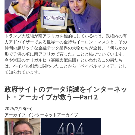
トランプ大統領が南アフリカを標的にしているのは、政権内の有
力アドバイザーである世界一の金持ちイーロン・マスクと、その
仲間の超リッチな金融テック業界の大物たちが全員、「何らかの
形で子供の頃に南アフリカで育った」ことと結びついています。
今や米国のオリガルヒ（寡頭支配集団）といわれるこの男たち
は、ペイパル創業に関わったことから「ペイパルマフィア」とし
て知られています。
政府サイトのデータ消滅をインターネッ
ト・アーカイブが救う―Part 2
2025/2/28(Fri)
アーカイブ
,
インターネットアーカイブ