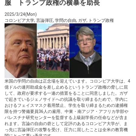
服 トランプ政権の横暴を助長
2025/3/24(Mon)
コロンビア大学
,
言論弾圧
,
学問の自由
,
ガザ
,
トランプ政権
米国の学問の自由は正念場を迎えています。コロンビア大学は、4
億ドルの連邦助成金を差し止めるというトランプ政権の脅しに屈
して、政府が要求する一連の措置をることに同意しました。ガザ
で起きているジェノサイドへの抗議を取り締まるためで、学内に
おけるフェイスマスク着用禁止、学生を取り締まるための逮捕権
限を持つ警備要員36人の雇用、中東・南アジア・アフリカ学部や
パレスチナ研究センターを監督する上級副学長の任命などが含ま
れます。言論の自由の砦として定評のあるコロンビア大学が、ま
っ先に言論弾圧の攻撃を受け、圧力に屈したことは全米の教育機
関にとって悪い予兆です。