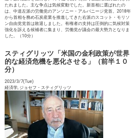
たれました。主な争点は気候変動でした。新首相に選ばれたの
は、中道左派の労働党のアンソニー・アルバニージ党首。2018年
から首相を務め石炭産業を推進してきた右派のスコット・モリソ
ン自由党党首は敗退しました。有権者の支持は圧倒的に気候対策
強化を訴える候補者に集まり、労働党が議会の最大勢力となりま
した。（10分）
スティグリッツ「米国の金利政策が世界
的な経済危機を悪化させる」（前半１０
分）
2023/3/7(Tue)
経済学
,
ジョセフ・スティグリッツ