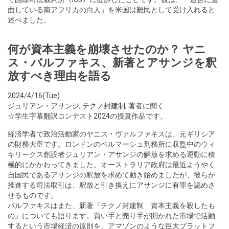
面している南アフリカの白人」を米国は難民として受け入れると
述べました。
何が資本主義を崩壊させたのか？ ヤニ
ス・バルファキス、新著とアサンジを釈
放すべき理由を語る
2024/4/16(Tue)
ジュリアン・アサンジ
,
テクノ封建制
,
著者に聞く
☆学生字幕翻訳コンテスト2024の授賞作品です。
経済学者で政治活動家のヤニス・ヴァルファキスは、元ギリシア
の財務大臣です。ロンドンのベルマーシュ刑務所に収監中のウィ
キリークス創設者ジュリアン・アサンジの解放を求める運動に積
極的にかかわってきました。オーストラリア政府は最近ようやく
自国民であるアサンジの釈放を求めて動き始めましたが、彼らが
推進する司法取引は、釈放と引き換えにアサンジに有罪を認めさ
せるものです。
バルファキスはまた、新著『テクノ封建制 資本主義を殺したも
の』についても語ります。買い手と売り手が開かれた市場で活動
するという市場経済の原則を、アマゾンのような巨大プラットフ