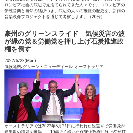
ロンビア社会の底辺で見捨てられてきた人々です。コロンビアの
伝統音楽と自然の結びつき、底辺の人々の抵抗の歴史を、新作の
音楽映像プロジェクトを通じて考察します。（20分）
豪州のグリーンスライド 気候災害の波
が緑の党＆労働党を押し上げ石炭推進政
権を倒す
2022/5/23(Mon)
気候危機
,
グリーン・ニューディール
,
オーストラリア
オーストラリアでは2022年5月21日に行われた総選挙で労働党が
過半数の議席を獲得し、10年近く続いた保守派政権に終止符が打