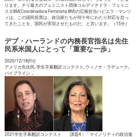
ります。チリ最大のフェミニスト団体コルディナドラ・フェミニ
スタ8M(Coordinadora Feminista 8M)の広報担当ハビエラ・マンツ
ィは、この国民投票は、政治家たちが何十年にわたり対応を怠っ
てきたことを、国民が実現させたものだ、と言います。（15分）
デブ・ハーランドの内務長官指名は先住
民系米国人にとって「重要な一歩」
2020/12/18(Fri)
アメリカ先住民
,
学生字幕翻訳コンテスト
,
ウィノナ・ラデューク
,
パイプライン，
2021学生字幕翻訳コンテスト 課題4：「マイノリティの政治進