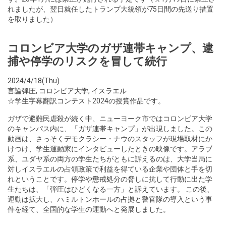
れましたが、翌日就任したトランプ大統領が75日間の先送り措置
を取りました）
コロンビア大学のガザ連帯キャンプ、逮
捕や停学のリスクを冒して続行
2024/4/18(Thu)
言論弾圧
,
コロンビア大学
,
イスラエル
☆学生字幕翻訳コンテスト2024の授賞作品です。
ガザで避難民虐殺が続く中、ニューヨーク市ではコロンビア大学
のキャンパス内に、「ガザ連帯キャンプ」が出現しました。この
動画は、さっそくデモクラシー・ナウのスタッフが現場取材にか
けつけ、学生運動家にインタビューしたときの映像です。アラブ
系、ユダヤ系の両方の学生たちがともに訴えるのは、大学当局に
対しイスラエルの占領政策で利益を得ている企業や団体と手を切
れということです。停学や懲戒処分の脅しに抗して行動に出た学
生たちは、「弾圧はひどくなる一方」と訴えています。 この後、
運動は拡大し、ハミルトンホールの占拠と警官隊の導入という事
件を経て、全国的な学生の運動へと発展しました。