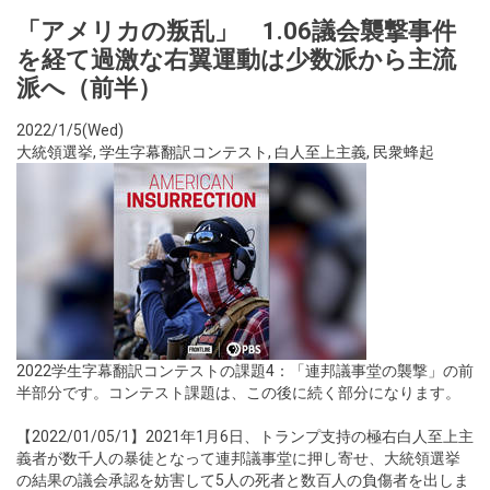
「アメリカの叛乱」 1.06議会襲撃事件
を経て過激な右翼運動は少数派から主流
派へ（前半）
2022/1/5(Wed)
大統領選挙
,
学生字幕翻訳コンテスト
,
白人至上主義
,
民衆蜂起
2022学生字幕翻訳コンテストの課題4：「連邦議事堂の襲撃」の前
半部分です。コンテスト課題は、この後に続く部分になります。
【2022/01/05/1】2021年1月6日、トランプ支持の極右白人至上主
義者が数千人の暴徒となって連邦議事堂に押し寄せ、大統領選挙
の結果の議会承認を妨害して5人の死者と数百人の負傷者を出しま