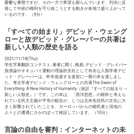
憂鬱な事態ですが、その一方で希望も膨らんでいます。判決に反
発して中絶の権利を守り抜こうとする動きが各地で盛り上がって
いるのです。（9分）
「すべての始まり」デビッド・ウェング
ローと故デビッド・グレーバーの共著は
新しい人類の歴史を語る
2021/11/18(Thu)
学生字幕翻訳コンテスト
,
著者に聞く
,
格差
,
デビッド・グレイバー
負債論やオキュパイ運動の理論的支柱として有名な人類学者デビ
ッド・グレーバーは、昨年急逝する直前に一冊の本を遺しまし
た。考古学者デビッド・ウェングローとの共著The Dawn of
Everything: A New History of Humanity（仮訳『すべての始まり ～
新しい人類史』）です。この本は、「西洋思想」の根幹と考えら
れている民主主義や平等の観念が、じつは北米先住民の文化に大
きく影響されていたことを、ヨーロッパからの植民者と現地の
人々との遭遇にさかのぼって検証しています。（10分）
言論の自由を審判：インターネットの未