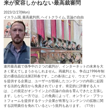
来が変容しかねない最高裁審問
2023/2/27(Mon)
イスラム国
,
最高裁判所
,
ヘイトクライム
,
言論の自由
連邦最高裁で係争中の２つの裁判が、インターネットの未来を大
きく変えてしまうかもしれません。両裁判とも、争点は1996年制
定の通信品位法第230条です。この条項により、ウエブ・サービス
を提供する企業は、ユーザーが投稿したコンテンツの内容に起因
する法的な責任から免責されています。肯定的に評価する人々
は、この規定がオンライン上の言論の自由を育んできたと主張し
ます。しかし一方では、この免責によって、オンライン・プラッ
トフォームを提供するテック企業が有害なコンテンツの拡散に関
する説明責任を免れているという批判もあります。（11分）