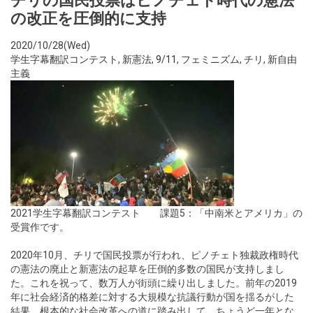
チリの国民投票はピノチェト時代の憲法
の改正を圧倒的に支持
2020/10/28(Wed)
学生字幕翻訳コンテスト
,
新憲法
,
9/11
,
フェミニズム
,
チリ
,
新自由
主義
2021学生字幕翻訳コンテスト 課題5：「中南米とアメリカ」の
受賞作です。
2020年10月、チリで国民投票が行われ、ピノチェト独裁政権時代
の憲法の廃止と新憲法の起草を圧倒的多数の国民が支持しまし
た。これを祝って、数万人が街頭に繰り出しました。前年の2019
年に社会経済的格差に対する大規模な抗議行動が国を揺るがした
結果、根本的な社会改革への道に踏み出して、ちょうど一年とな