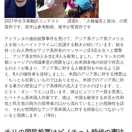
2021学生字幕翻訳コンテスト 課題6：「人種偏見と政治」の受
賞作です。前半は参考動画、後半が受賞作です
アトランタの連続銃撃事件を受けて、アジア系アジア系アメリカ
人を狙ったヘイトクライムに抗議する動きが続いています。銃を
持った白人男性がアジア系所有のマッサージ店3店を次々と襲撃
し、アジア系女性6人を含む8人を殺害しました。アトランタの州
都ジョージアの州議事堂の周囲をはじめ米国各地の街頭で何百人
もの人々が集まり、アジア系に対する人種差別をやめるよう訴
え、8人の犠牲者を追悼しました。米国のアジア系に対する憎悪は
「ちっとも目新しいものではありません。米国でのアジア系に対
する暴力の歴史はアジア系移民の流入までさかのぼります」と、
ビエト・タン・ウエンは言います。彼はピュリツアー賞を受賞し
たベトナム系米国人作家です。彼は、中国を敵視する弁舌が共和
党と民主党の両方の指導者の口から流れていることの危険性を語
り、それが世間的なアジア系米国人に対する猜疑心につながって
いると指摘します。（18分）