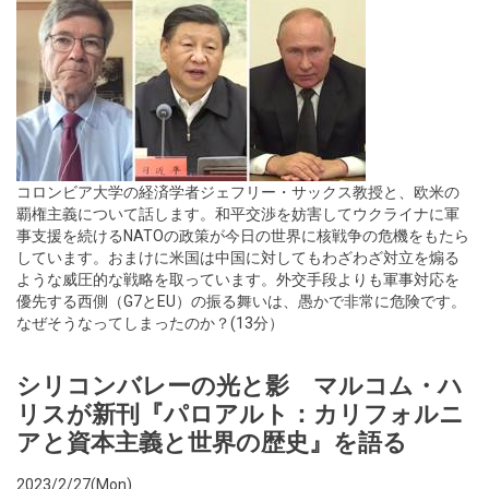
コロンビア大学の経済学者ジェフリー・サックス教授と、欧米の
覇権主義について話します。和平交渉を妨害してウクライナに軍
事支援を続けるNATOの政策が今日の世界に核戦争の危機をもたら
しています。おまけに米国は中国に対してもわざわざ対立を煽る
ような威圧的な戦略を取っています。外交手段よりも軍事対応を
優先する西側（G7とEU）の振る舞いは、愚かで非常に危険です。
なぜそうなってしまったのか？(13分）
シリコンバレーの光と影 マルコム・ハ
リスが新刊『パロアルト：カリフォルニ
アと資本主義と世界の歴史』を語る
2023/2/27(Mon)