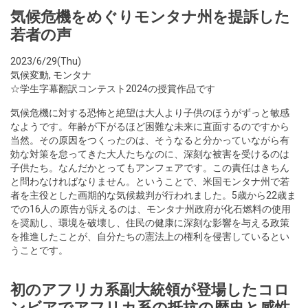
気候危機をめぐりモンタナ州を提訴した
若者の声
2023/6/29(Thu)
気候変動
,
モンタナ
☆学生字幕翻訳コンテスト2024の授賞作品です
気候危機に対する恐怖と絶望は大人より子供のほうがずっと敏感
なようです。年齢が下がるほど困難な未来に直面するのですから
当然。その原因をつくったのは、そうなると分かっていながら有
効な対策を怠ってきた大人たちなのに、深刻な被害を受けるのは
子供たち。なんだかとってもアンフェアです。この責任はきちん
と問わなければなりません。ということで、米国モンタナ州で若
者を主役とした画期的な気候裁判が行われました。5歳から22歳ま
での16人の原告が訴えるのは、モンタナ州政府が化石燃料の使用
を奨励し、環境を破壊し、住民の健康に深刻な影響を与える政策
を推進したことが、自分たちの憲法上の権利を侵害しているとい
うことです。
初のアフリカ系副大統領が登場したコロ
ンビアでアフリカ系の抵抗の歴史と感性