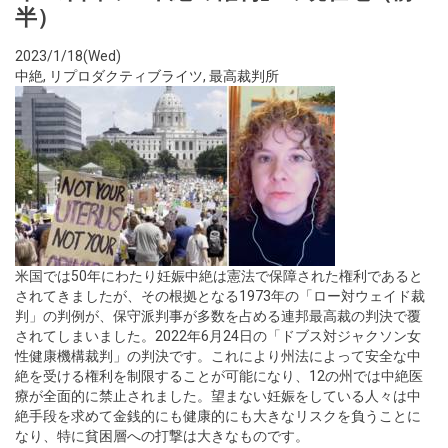
半）
2023/1/18(Wed)
中絶
,
リプロダクティブライツ
,
最高裁判所
米国では50年にわたり妊娠中絶は憲法で保障された権利であると
されてきましたが、その根拠となる1973年の「ロー対ウェイド裁
判」の判例が、保守派判事が多数を占める連邦最高裁の判決で覆
されてしまいました。2022年6月24日の「ドブス対ジャクソン女
性健康機構裁判」の判決です。これにより州法によって安全な中
絶を受ける権利を制限することが可能になり、12の州では中絶医
療が全面的に禁止されました。望まない妊娠をしている人々は中
絶手段を求めて金銭的にも健康的にも大きなリスクを負うことに
なり、特に貧困層への打撃は大きなものです。