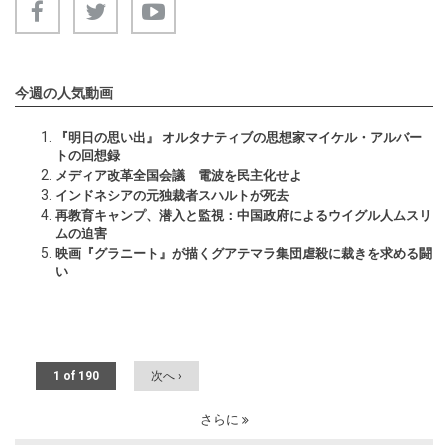
今週の人気動画
『明日の思い出』 オルタナティブの思想家マイケル・アルバー
トの回想録
メディア改革全国会議 電波を民主化せよ
インドネシアの元独裁者スハルトが死去
再教育キャンプ、潜入と監視：中国政府によるウイグル人ムスリ
ムの迫害
映画『グラニート』が描くグアテマラ集団虐殺に裁きを求める闘
い
1 of 190
次へ ›
さらに