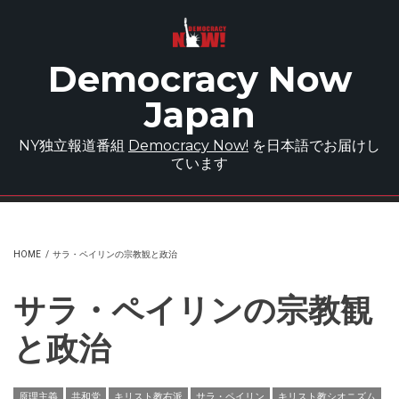
Skip to main content
Democracy Now
Japan
NY独立報道番組
Democracy Now!
を日本語でお届けし
ています
HOME
/
サラ・ペイリンの宗教観と政治
サラ・ペイリンの宗教観
と政治
原理主義
共和党
キリスト教右派
サラ・ペイリン
キリスト教シオニズム