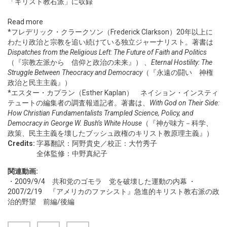
「キリスト教右派」に収録
Read more
*フレデリック・クラークソン（Frederick Clarkson）20年以上に
わたり政治と宗教を追い続けている独立ジャーナリスト。著書は
Dispatches from the Religious Left: The Future of Faith and Politics
（『宗教左派から 信仰と政治の未来』） 、
Eternal Hostility: The
Struggle Between Theocracy and Democracy
（『永遠の闘い 神権
政治と民主主義』）
*エスター・カプラン（Esther Kaplan） ネイション・インスティ
テュートの編集者の調査報道記者。著書は、
With God on Their Side:
How Christian Fundamentalists Trampled Science, Policy, and
Democracy in George W. Bush’s White House
（『神が味方－科学、
政策、民主主義を壊したブッシュ政権のキリスト教原理主義』）
Credits:
字幕翻訳：阿野貴史／校正：大竹秀子
全体監修：中野真紀子
関連動画:
・
2009/9/4
共和党のゴモラ 党を破壊した運動の内幕 ・
2007/2/19
『アメリカのファシスト』急進的キリスト教右派の政
治的野望 前編/後編