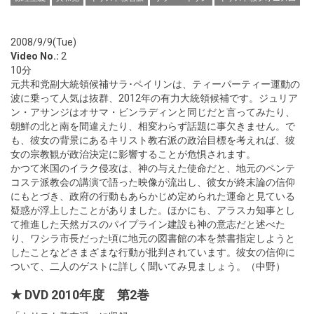
2008/9/9(Tue)
Video No.:
2
10分
元共和党副大統領候補サラ･ペイリンは、ティーパーティー運動の
波に乗って人気は抜群、2012年の有力大統領候補です。ジュリア
ン・アサンジはオサマ・ビンラディンと同じだと言ってみたり、
朝鮮の北と南を間違えたり、相変わらず話題に事欠きません。で
も、彼女の背景にあるキリスト教右派の政治目標を考えれば、彼
女の宗教観が政治決定に影響することが危惧されます。
かつて米国のイラク侵攻は、神の与えた使命だと、地元のペンテ
コステ派教会の講演で語った映像が流出し、彼女が終末論の信仰
にもとづき、政府の行動もあらかじめ定められた運命と見ている
疑惑が浮上したことがありました。ほかにも、アラスカ知事とし
て推進した天然ガスのパイプライン建設も神の意志だと述べた
り、ワシラ市長だった頃に地元の図書館の本を禁書指定しようと
したことなどさまざまな行動が批判されています。彼女の信仰に
ついて、二人のゲストに詳しく聞いてみ見ましょう。（中野）
★ DVD 2010年度 第2巻