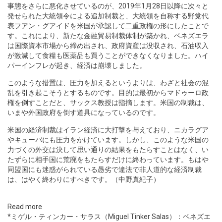
事態をさらに悪化させているのが、2019年1月28日以降に次々と
発せられた大統領令による追加制裁と、大統領を自称する野党代
表フアン・グアイドを米国が承認して二重政権の形にしたことで
す。これにより、新たな金融貿易制裁体制が築かれ、ベネズエラ
は国際資本市場から締め出され、政府資産は没収され、石油収入
が激減して食糧も医薬品も買うことができなくなりました。ハイ
パーインフレが起き、経済は崩壊しました。
このような措置は、圧力を加えるというよりは、わざと社会の混
乱を引き起こそうとするものです。目的は最初からマドゥーロ政
権を倒すことだと、サックス教授は指摘します。米国の制裁は、
いまや外国政府を倒す道具になっているのです。
米国の経済制裁はイラン経済に大打撃を与えており、ニカラグア
やキューバにも圧力をかけています。しかし、このような米国の
力づくの外交は決して思い通りの結果をもたらすことはなく、い
たずらに相手国に荒廃をもたらすだけに終わっています。もはや
同盟国にも迷惑がられている愚劣で違法で非人道的な経済制裁
は、はやく終わりにすべきです。（中野真紀子）
Read more
*ミゲル・ティンカー・サラス（Miguel Tinker Salas）：ベネズエ