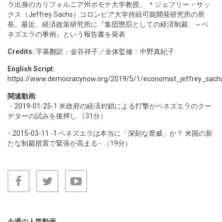
ラ出身のカリフォルニア州ポモナ大学教授。 ＊ジェフリー・サッ
クス（Jeffrey Sachs）コロンビア大学持続可能開発研究所の所
長。最近、経済政策研究所に『集団懲罰としての経済制裁 ～ベ
ネズエラの事例』という報告書を発表
Credits:
字幕翻訳：金谷祥子／全体監修：中野真紀子
English Script:
https://www.democracynow.org/2019/5/1/economist_jeffrey_sachs_
関連動画:
・
2019-01-25-1
米政府の経済封鎖による打撃がベネズエラのクー
デターの試みを後押し （31分）
･
2015-03-11 -1
ベネズエラは本当に「深刻な脅威」か？ 米国の新
たな制裁措置で緊張が高まる - （19分）
今週の人気動画