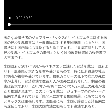
著名な経済学者のジェフリー･サックスが、ベネズエラに対する米
国の経済制裁措置は「一般市民に対する集団懲罰」にあたり、国
際法にも国内法にも違反すると論じてます。
『集団懲罰としての
経済制裁 ～ベネズエラの事例』
という経済政策研究所の報告書で
の主張です。
米国政府が2017年8月からベネズエラに課した経済制裁は、政府よ
りも一般市民が大きな影響を受けるもので、特に低所得層や社会
的弱者が被害を受けています。摂取カロリーの低下で病気や死亡
率が上昇し、経済崩壊で数百万人が国外に逃れました。制裁の被
害は甚大であり、2017年から18年にかけて4万人以上の死者が出
たと推測されます。このような制裁は、ジュネーブ条約やハーグ
条約で禁止されている「民間人に対する集団懲罰」にあてはまる
とサックスは主張します。国際法にも、米国が締結した諸条約に
も違反しており、米国の国内法に照らしても違法であると。