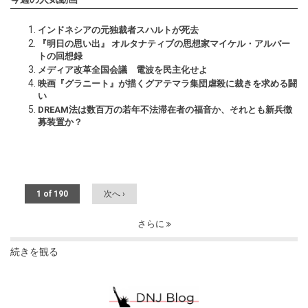
インドネシアの元独裁者スハルトが死去
『明日の思い出』 オルタナティブの思想家マイケル・アルバー
トの回想録
メディア改革全国会議 電波を民主化せよ
映画『グラニート』が描くグアテマラ集団虐殺に裁きを求める闘
い
DREAM法は数百万の若年不法滞在者の福音か、それとも新兵徴
募装置か？
1 of 190
次へ ›
さらに
続きを観る