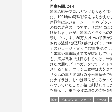
2
再生時間:
24分
米国の戦争プロパガンダを大きく進
た、1991年の湾岸戦争をふりかえり
岸戦争は故ジョージー・Ｈ.Ｗ.ブッ
の負の遺産の一つです。形式的には
終結しましたが、米国のイラクへの
続しています。50万人以上の子供が
される過酷な経済制裁のあげく、200
子のジョージ・Ｗ.が再び軍事侵攻し
も米軍や軍事請負業者が駐留してい
も、湾岸戦争で注目されるのは、米
けた大胆なプロパガンダです。ベト
させるため、ブッシュ政権は大芝居
サダムの軍の残虐行為を米国議会で
たナイラは、じつは難民どころかク
をついていたことが後に判明しまし
を喧伝し、軍事侵攻に議会の支持を
戦争
プロパガンダ
メディア
ブッシュ