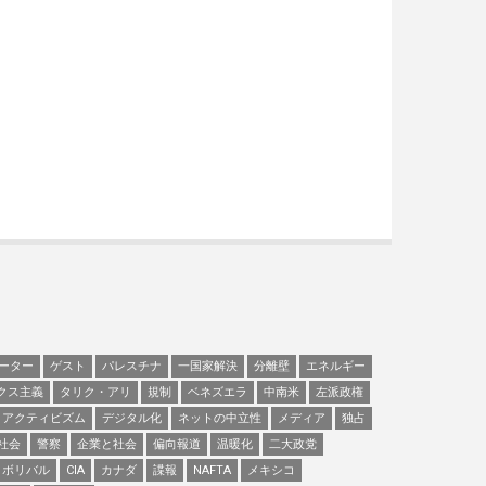
ーター
ゲスト
パレスチナ
一国家解決
分離壁
エネルギー
クス主義
タリク・アリ
規制
ベネズエラ
中南米
左派政権
アクティビズム
デジタル化
ネットの中立性
メディア
独占
社会
警察
企業と社会
偏向報道
温暖化
二大政党
ボリバル
CIA
カナダ
諜報
NAFTA
メキシコ