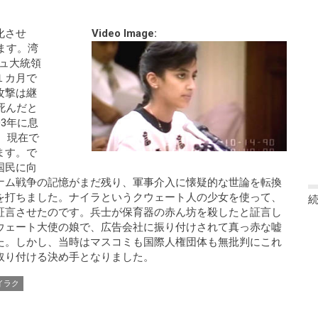
化させ
Video Image:
ます。湾
シュ大統領
１カ月で
攻撃は継
死んだと
3年に息
、現在で
ます。で
国民に向
ナム戦争の記憶がまだ残り、軍事介入に懐疑的な世論を転換
を打ちました。ナイラというクウェート人の少女を使って、
証言させたのです。兵士が保育器の赤ん坊を殺したと証言し
ウェート大使の娘で、広告会社に振り付けされて真っ赤な嘘
た。しかし、当時はマスコミも国際人権団体も無批判にこれ
取り付ける決め手となりました。
イラク