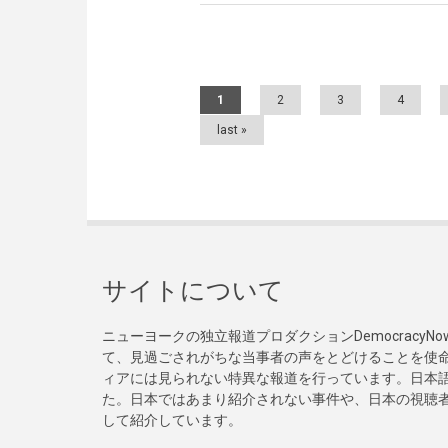
Pages
1
2
3
4
last »
サイトについて
ニューヨークの独立報道プロダクションDemocracy
て、見過ごされがちな当事者の声をとどけることを使
ィアには見られない特異な報道を行っています。日本語
た。日本ではあまり紹介されない事件や、日本の視聴
して紹介しています。