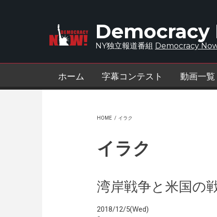
Skip to main content
Democracy
NY独立報道番組
Democracy Now
ホーム
字幕コンテスト
動画一覧
HOME
/
イラク
イラク
湾岸戦争と米国の
2018/12/5(Wed)