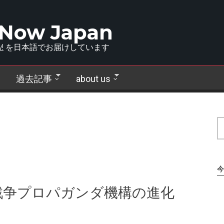
 Now Japan
!
を日本語でお届けしています
過去記事
about us
今
戦争プロパガンダ機構の進化