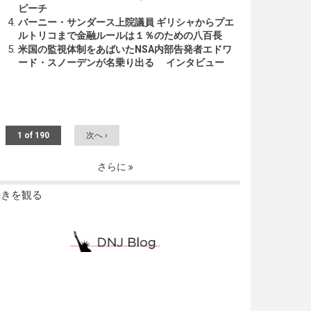
ピーチ
バーニー・サンダース上院議員 ギリシャからプエ
ルトリコまで金融ルールは１％のための八百長
米国の監視体制をあばいたNSA内部告発者エドワ
ード・スノーデンが名乗り出る インタビュー
1 of 190
次へ ›
さらに
続きを観る