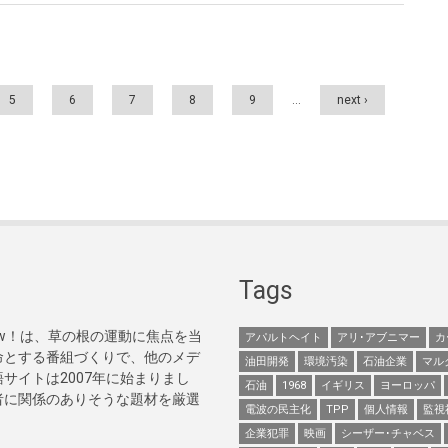
5
6
7
8
9
…
next ›
Tags
Now！は、草の根の運動に焦点を当
アパルトヘイト
アリ･アブニマー
カ
命とする番組づくりで、他のメデ
油田開発
環境汚染
石油企業
マル
サイトは2007年に始まりまし
石油
1968
イギリス
ヨーロッパ
者に関係のありそうな題材を厳選
電波の民主化
TPP
個人情報
監視
企業犯罪
映画
シーザー･チャベス