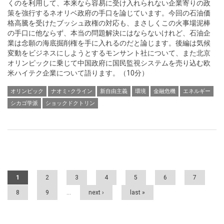
くのを利用して、本来なら容易に受け入れられない企業寄りの政
策を強行するネオリベ政府の手口を論じています。今回の石油価
格高騰を受けたブッシュ政権の対応も、まさしくこの火事場泥棒
の手口に他ならず、本当の問題解決にはならないけれど、石油企
業は念願の海底掘削権を手に入れるのだと論じます。後編は気候
変動をビジネスにしようとするモンサント社について、また北京
オリンピックに乗じて中国政府に国民監視システムを売り込む欧
米ハイテク企業について語ります。（10分）
オリンピック
ナオミ･クライン
新自由主義
環境
金融危機
エネルギー
シカゴ学派
ショックドクトリン
Pages
1
2
3
4
5
6
7
8
9
…
next ›
last »