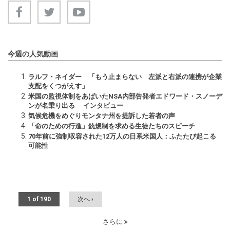
今週の人気動画
ラルフ・ネイダー 「もう止まらない 左派と右派の連携が企業
支配をくつがえす」
米国の監視体制をあばいたNSA内部告発者エドワード・スノーデ
ンが名乗り出る インタビュー
気候危機をめぐりモンタナ州を提訴した若者の声
「命のための行進」銃規制を求める生徒たちのスピーチ
70年前に強制収容された12万人の日系米国人：ふたたび起こる
可能性
1 of 190
次へ ›
さらに