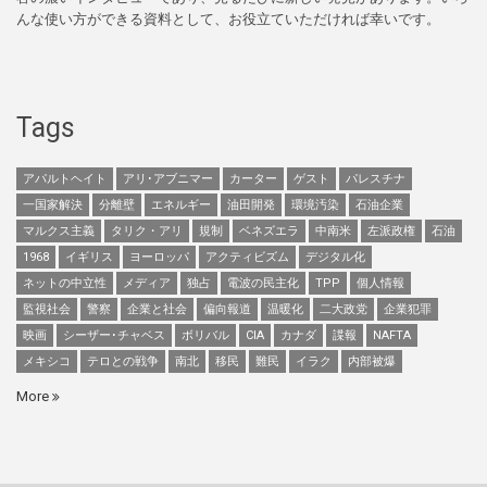
んな使い方ができる資料として、お役立ていただければ幸いです。
Tags
アパルトヘイト
アリ･アブニマー
カーター
ゲスト
パレスチナ
一国家解決
分離壁
エネルギー
油田開発
環境汚染
石油企業
マルクス主義
タリク・アリ
規制
ベネズエラ
中南米
左派政権
石油
1968
イギリス
ヨーロッパ
アクティビズム
デジタル化
ネットの中立性
メディア
独占
電波の民主化
TPP
個人情報
監視社会
警察
企業と社会
偏向報道
温暖化
二大政党
企業犯罪
映画
シーザー･チャベス
ボリバル
CIA
カナダ
諜報
NAFTA
メキシコ
テロとの戦争
南北
移民
難民
イラク
内部被爆
More