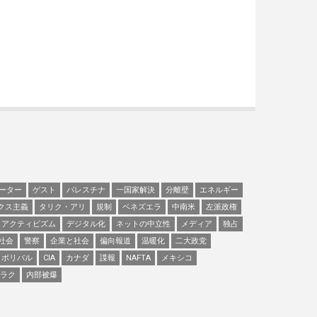
ーター
ゲスト
パレスチナ
一国家解決
分離壁
エネルギー
クス主義
タリク・アリ
規制
ベネズエラ
中南米
左派政権
アクティビズム
デジタル化
ネットの中立性
メディア
独占
社会
警察
企業と社会
偏向報道
温暖化
二大政党
ボリバル
CIA
カナダ
諜報
NAFTA
メキシコ
ラク
内部被爆