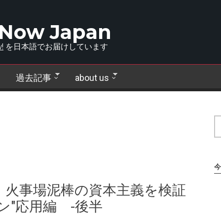
 Now Japan
!
を日本語でお届けしています
過去記事
about us
今
 火事場泥棒の資本主義を検証
ン"応用編 -後半