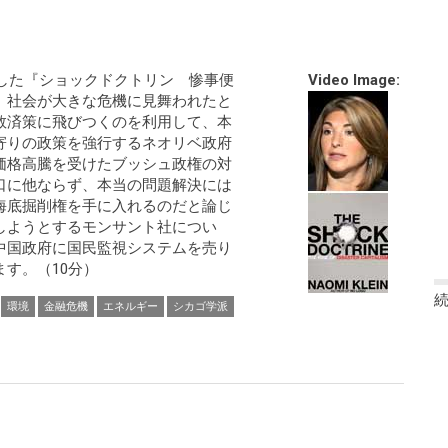
表した『ショックドクトリン 惨事便
Video Image:
、社会が大きな危機に見舞われたと
救済策に飛びつくのを利用して、本
寄りの政策を強行するネオリベ政府
価格高騰を受けたブッシュ政権の対
口に他ならず、本当の問題解決には
海底掘削権を手に入れるのだと論じ
しようとするモンサント社につい
中国政府に国民監視システムを売り
す。（10分）
環境
金融危機
エネルギー
シカゴ学派