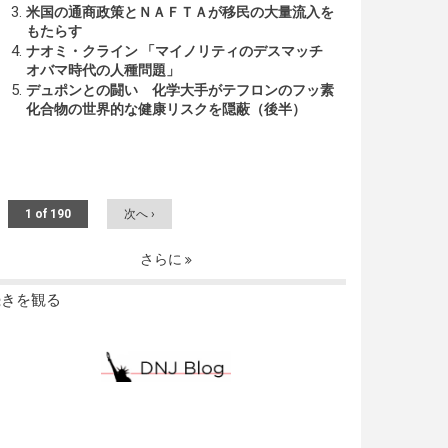
米国の通商政策とＮＡＦＴＡが移民の大量流入を
もたらす
ナオミ・クライン 「マイノリティのデスマッチ
オバマ時代の人種問題」
デュポンとの闘い 化学大手がテフロンのフッ素
化合物の世界的な健康リスクを隠蔽（後半）
1 of 190
次へ ›
さらに
続きを観る