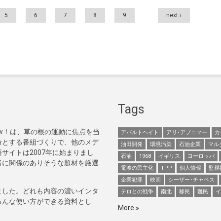
5
6
7
8
9
…
next ›
Tags
Now！は、草の根の運動に焦点を当
アパルトヘイト
アリ･アブニマー
カ
命とする番組づくりで、他のメデ
油田開発
環境汚染
石油企業
マル
サイトは2007年に始まりまし
石油
1968
イギリス
ヨーロッパ
者に関係のありそうな題材を厳選
電波の民主化
TPP
個人情報
監視
企業犯罪
映画
シーザー･チャベス
ました。どれも内容の濃いインタ
テロとの戦争
南北
移民
難民
イ
ろんな使い方ができる資料とし
More