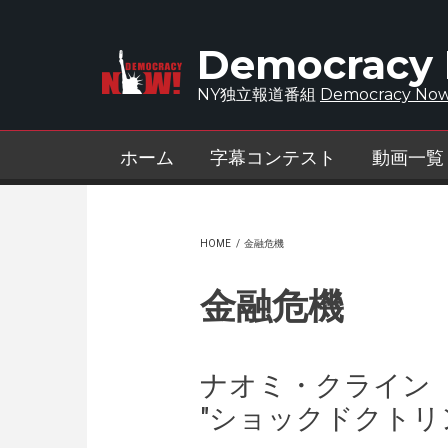
Skip to main content
Democracy
NY独立報道番組
Democracy Now
ホーム
字幕コンテスト
動画一覧
HOME
/
金融危機
金融危機
ナオミ・クライン
"ショックドクトリ