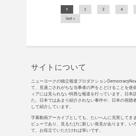
Pages
1
2
3
4
last »
サイトについて
ニューヨークの独立報道プロダクションDemocracy
て、見過ごされがちな当事者の声をとどけることを使
ィアには見られない特異な報道を行っています。日本語
た。日本ではあまり紹介されない事件や、日本の視聴
して紹介しています。
字幕動画アーカイブとしても、たいへんに充実してき
ビューであり、見るたびに新しい発見があります。い
て、お役立ていただければ幸いです。