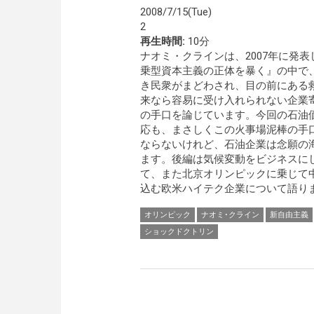
2008/7/15(Tue)
2
再生時間:
10分
ナオミ・クラインは、2007年に発
乗型資本主義の正体を暴く』の中で
き民衆がまどわされ、目の前にある
来なら容易に受け入れられない企業
の手口を論じています。今回の石油
応も、まさしくこの火事場泥棒の手
ならないけれど、石油企業は念願の
ます。後編は気候変動をビジネスに
て、また北京オリンピックに乗じて
込む欧米ハイテク企業について語りま
オリンピック
ナオミ･クライン
新自由主義
ショックドクトリン