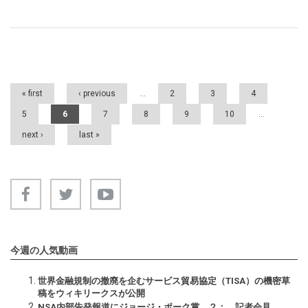
Pages
« first
‹ previous
…
2
3
4
5
6
7
8
9
10
…
next ›
last »
今週の人気動画
世界金融規制の撤廃を企むサービス貿易協定（TISA）の機密草
稿をウィキリークスが公開
NSA内部告発報道にジョージ・ポーク賞 ２： 記者会見