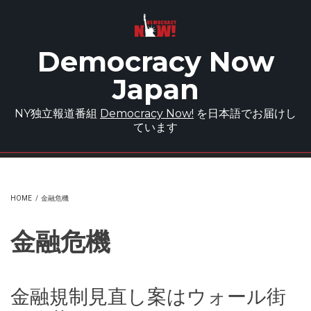
Skip to main content
Democracy Now
Japan
NY独立報道番組
Democracy Now!
を日本語でお届けし
ています
HOME
/
金融危機
金融危機
金融規制見直し案はウォール街