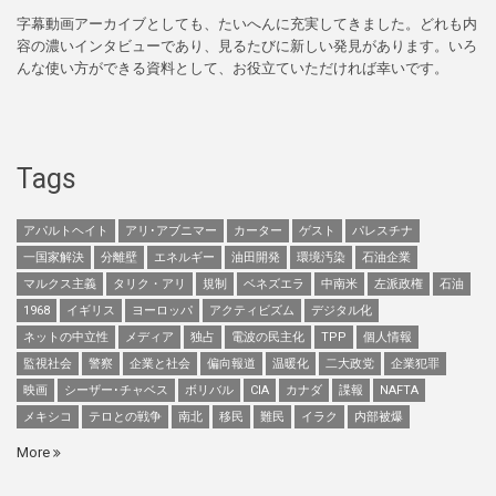
字幕動画アーカイブとしても、たいへんに充実してきました。どれも内
容の濃いインタビューであり、見るたびに新しい発見があります。いろ
んな使い方ができる資料として、お役立ていただければ幸いです。
Tags
アパルトヘイト
アリ･アブニマー
カーター
ゲスト
パレスチナ
一国家解決
分離壁
エネルギー
油田開発
環境汚染
石油企業
マルクス主義
タリク・アリ
規制
ベネズエラ
中南米
左派政権
石油
1968
イギリス
ヨーロッパ
アクティビズム
デジタル化
ネットの中立性
メディア
独占
電波の民主化
TPP
個人情報
監視社会
警察
企業と社会
偏向報道
温暖化
二大政党
企業犯罪
映画
シーザー･チャベス
ボリバル
CIA
カナダ
諜報
NAFTA
メキシコ
テロとの戦争
南北
移民
難民
イラク
内部被爆
More