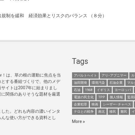
出規制を緩和 経済効果とリスクのバランス （８分）
Tags
Now！は、草の根の運動に焦点を当
アパルトヘイト
アリ･アブニマー
カ
命とする番組づくりで、他のメデ
油田開発
環境汚染
石油企業
マル
サイトは2007年に始まりまし
石油
1968
イギリス
ヨーロッパ
者に関係のありそうな題材を厳選
電波の民主化
TPP
個人情報
監視
企業犯罪
映画
シーザー･チャベス
ました。どれも内容の濃いインタ
テロとの戦争
南北
移民
難民
イ
ろんな使い方ができる資料とし
More