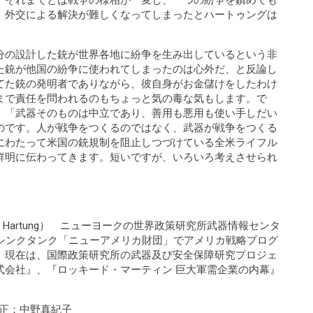
、それまでとは戦争の様相が一変し、一つの紛争を鎮めても
、外交による解決が難しくなってしまったとハートゥングは
分の設計した銃が世界各地に紛争を生み出しているという非
た銃が他国の紛争に使われてしまったのは心外だ、と反論し
てた銃の発明者でありながら、彼自身がお金儲けをしたわけ
まで責任を問われるのもちょっと気の毒な気もします。で
、「武器そのものは中立であり、善用も悪用も使い手しだい
のです。人が戦争をつくるのではなく、武器が戦争をつくる
にわたって米国の銃規制を阻止しつづけている全米ライフル
鮮明に伝わってきます。短いですが、いろいろ考えさせられ
am Hartung） ニューヨークの世界政策研究所武器情報センタ
のシンクタンク「ニューアメリカ財団」でアメリカ戦略プログ
、現在は、国際政策研究所の武器及び安全保障研究プロジェ
式会社』、『ロッキード・マーティン 巨大軍需企業の内幕』
校正：中野真紀子