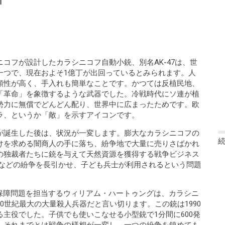
コフが設計したカラシニコフ自動小銃、別名AK-47は、世
一つで、現在およそ1億丁が出回っているとみられます。人
頼性が高く、手入れも簡単なことです。かつては反植民地、
「革命」を象徴するような武器でした。冷戦時代にソ連が植
勢力に無償でどんどん配り、世界中に広まったためです。欧
ラ、というか「敵」を示すアイコンです。
が誕生した後は、状況が一変します。膨大なカラシニコフの
けを求める闇商人の手に落ち、紛争地で大量に売りさばかれ
の独裁者たちに銃を与えて天然資源を獲得する戦争ビジネス
ラなどの紛争を長引かせ、子ども兵士が利用されるという問題
全保障問題を担当するウィリアム・ハートゥングは、カラシニ
0世紀最大の大量殺人兵器だと言い切ります。この銃は1990
主役でした。子供でも使いこなせる小型銃で1分間に600発