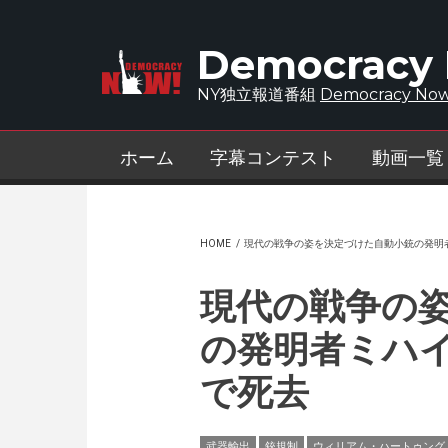
Skip to main content
Democracy
NY独立報道番組
Democracy Now
ホーム
字幕コンテスト
動画一覧
HOME
/
現代の戦争の姿を決定づけた自動小銃の発明者
現代の戦争の
の発明者ミハイ
で死去
武器輸出
銃規制
ウィリアム・ハートゥング