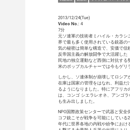
2013/12/24(Tue)
Video No.:
4
7分
元ソ連軍の技術者ミハイル・カラシニ
界で最も多く使用されている銃器の
気の秘密は簡単な構造で、安価で信
反帝国主義の解放闘争で大活躍した
民地の独立運動など西側に対抗する
米のポップカルチャーでは今もゲリ
しかし、ソ連体制が崩壊してロシア
在庫は国家の管理をはなれ、利益だ
るようになりました。特にアフリカ
は、コンゴ シエラレオネ、アンゴ
も生み出しました。
NPO国際政策センターで武器と安
コフ銃こそが戦争を可能にしている2
年代に世界各地の内戦や紛争における