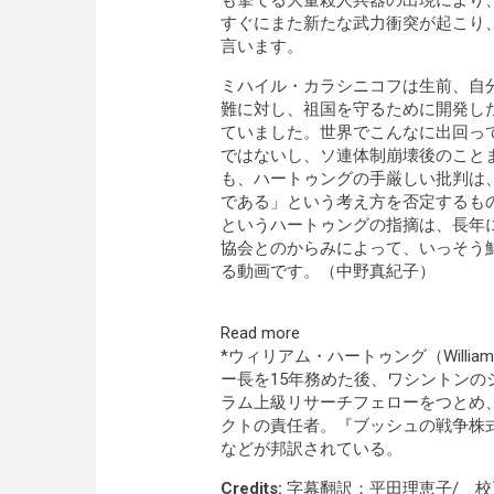
も撃てる大量殺人兵器の出現により
すぐにまた新たな武力衝突が起こり
言います。
ミハイル・カラシニコフは生前、自
難に対し、祖国を守るために開発し
ていました。世界でこんなに出回っ
ではないし、ソ連体制崩壊後のこと
も、ハートゥングの手厳しい批判は
である」という考え方を否定するも
というハートゥングの指摘は、長年
協会とのからみによって、いっそう
る動画です。（中野真紀子）
Read more
*ウィリアム・ハートゥング（Willi
ー長を15年務めた後、ワシントン
ラム上級リサーチフェローをつとめ
クトの責任者。『ブッシュの戦争株
などが邦訳されている。
Credits:
字幕翻訳：平田理恵子/ 