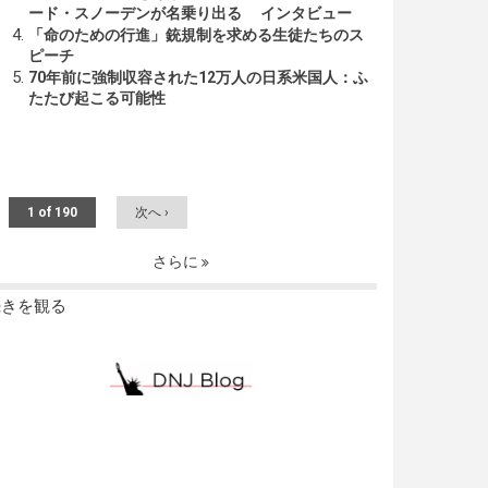
ード・スノーデンが名乗り出る インタビュー
「命のための行進」銃規制を求める生徒たちのス
ピーチ
70年前に強制収容された12万人の日系米国人：ふ
たたび起こる可能性
1 of 190
次へ ›
さらに
続きを観る