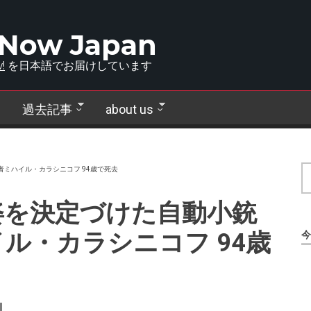
 Now Japan
!
を日本語でお届けしています
過去記事
about us
ミハイル・カラシニコフ 94歳で死去
姿を決定づけた自動小銃
ル・カラシニコフ 94歳
今