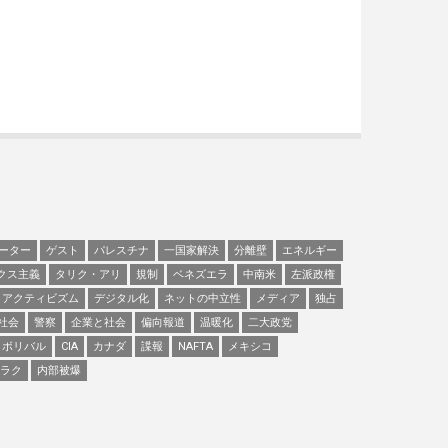
ーター
ゲスト
パレスチナ
一国家解決
分離壁
エネルギー
クス主義
タリク・アリ
規制
ベネズエラ
中南米
左派政権
アクティビズム
デジタル化
ネットの中立性
メディア
独占
社会
警察
企業と社会
偏向報道
温暖化
二大政党
ボリバル
CIA
カナダ
諜報
NAFTA
メキシコ
ラク
内部被爆