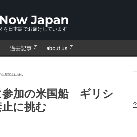
 Now Japan
!
を日本語でお届けしています
過去記事
about us
局の出航禁止に挑む
に参加の米国船 ギリシ
禁止に挑む
今