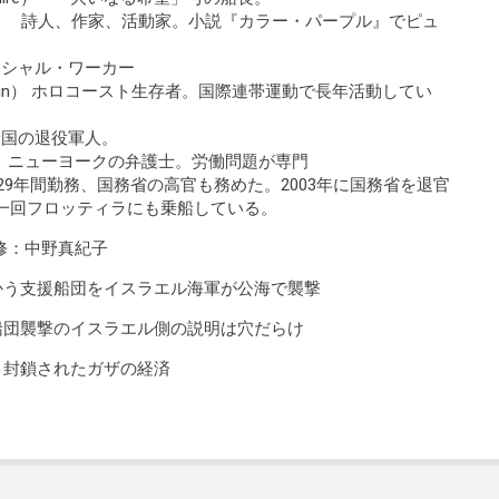
） 詩人、作家、活動家。小説『カラー・パープル』でピュ
 ソーシャル・ワーカー
stein） ホロコースト生存者。国際連帯運動で長年活動してい
）米国の退役軍人。
Levy）ニューヨークの弁護士。労働問題が専門
米軍に29年間勤務、国務省の高官も務めた。2003年に国務省を退官
第一回フロッティラにも乗船している。
修：中野真紀子
う支援船団をイスラエル海軍が公海で襲撃
団襲撃のイスラエル側の説明は穴だらけ
封鎖されたガザの経済