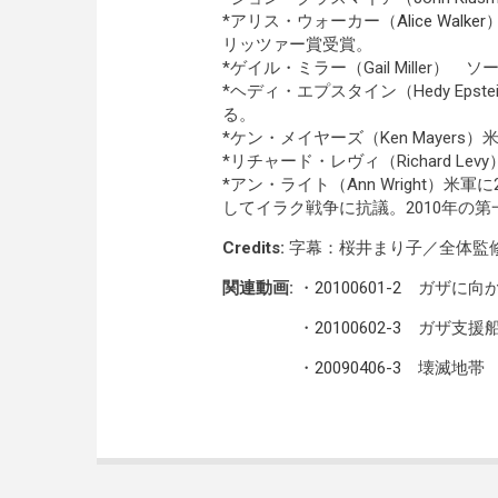
*アリス・ウォーカー（
Alice Walker
リッツァー賞受賞。
*ゲイル・ミラー（Gail Miller）
*ヘディ・エプスタイン（Hedy Ep
る。
*ケン・メイヤーズ（Ken Mayers
*リチャード・レヴィ（Richard 
*アン・ライト（Ann Wright）
してイラク戦争に抗議。2010年の
Credits:
字幕：桜井まり子／全体監
関連動画:
・
20100601-2
ガザに向か
・
20100602-3
ガザ支援船
・
20090406-3
壊滅地帯 