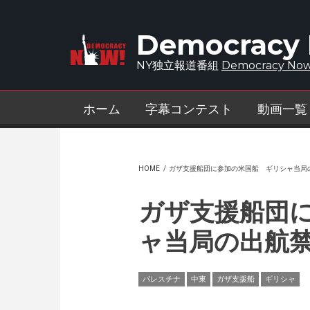
Skip to main content
Democracy
NY独立報道番組
Democracy Now
ホーム
字幕コンテスト
動画一覧
HOME
/
ガザ支援船団に参加の米国船 ギリシャ当
ガザ支援船団
ャ当局の出航
パレスチナ
中東
ガザ支援船
ギリシャ