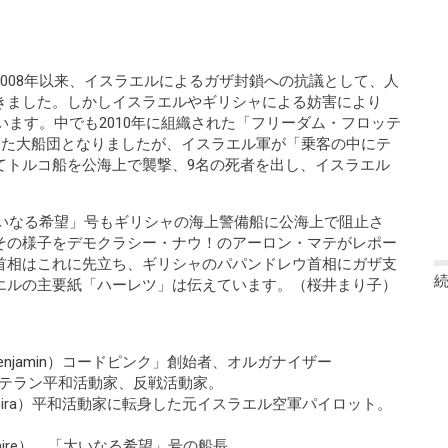
008年以来、イスラエルによるガザ封鎖への抗議として、人
きました。しかしイスラエルやギリシャによる妨害により
ています。中でも2010年に組織された「フリーダム・フロッテ
した大船団となりましたが、イスラエル軍が「乗客の中にテ
てトルコ船を公海上で襲撃、9名の死者を出し、イスラエル
。
大いなる希望」号もギリシャの海上警備船に公海上で阻止さ
その様子をデモクラシー・ナウ！のアーロン・マテがレポー
首相はこれに先立ち、ギリシャのパパンドレウ首相にガザ支
エルの主要紙「ハーレツ」は伝えています。（桜井まり子）
enjamin
）コードピンク」創始者、オルガナイザー
an）ベテラン平和活動家、反戦活動家。
Shapira）平和活動家に転身した元イスラエル空軍パイロット。
smire） 「大いなる希望」号の船長。