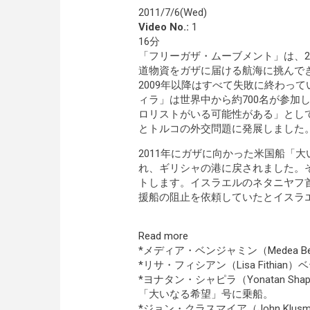
2011/7/6(Wed)
Video No.:
1
16分
「フリーガザ・ムーブメント」は、2
道物資をガザに届ける航海に挑んで
2009年以降はすべて失敗に終わっ
ィラ」は世界中から約700名が参加
ロリストがいる可能性がある」とし
とトルコの外交問題に発展しました
2011年にガザに向かった米国船「
れ、ギリシャの港に戻されました。
トします。イスラエルのネタニヤフ
援船の阻止を依頼していたとイスラ
Read more
*メディア・ベンジャミン（
Medea B
*リサ・フィシアン（Lisa Fithi
*ヨナタン・シャピラ（Yonatan 
「大いなる希望」号に乗船。
*ジョン・クラスマイア（John Klu