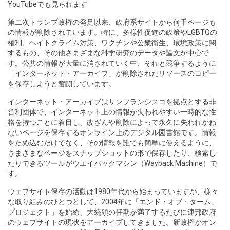
YouTubeでも見られます
第二次トランプ政権の発足以来、政府系サイトから何千ページも
の情報が削除されています。特に、多様性促進の政策やLGBTQの
権利、ヘイトクライム対策、ワクチンや公衆衛生、環境政策に関
するもの、その他さまざまな科学研究のデータや論文が中心で
す。公共の情報が大量に消されていく中、それと競争するように
「インターネット・アーカイブ」が削除されたリソースのコピー
を保存しようと奮闘しています。
インターネット・アーカイブはサンフランシスコを拠点とする非
営利団体で、インターネット上の情報が失われやすい一時的な性
格を持つことに着目し、改ざんや削除によって永久に失われかね
ないページを保存するオンライン上のデジタル図書館です。情報
をため込むだけでなく、その情報を誰でも簡単に使えるように、
さまざまなページをスナップショットの形で保存したり、検索し
たりできるツールがウエイバックマシン（Wayback Machine）で
す。
ウェブサイト保存の活動は1980年代から始まっていますが、様々
な取り組みのひとつとして、2004年に「エンド・オブ・ターム」
プロジェクト」を始め、大統領の任期が満了するたびに連邦政府
のウェブサイトの現状をアーカイブしてきました。新政権がオン