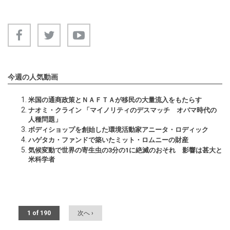
今週の人気動画
米国の通商政策とＮＡＦＴＡが移民の大量流入をもたらす
ナオミ・クライン 「マイノリティのデスマッチ オバマ時代の
人種問題」
ボディショップを創始した環境活動家アニータ・ロディック
ハゲタカ・ファンドで築いたミット・ロムニーの財産
気候変動で世界の寄生虫の3分の1に絶滅のおそれ 影響は甚大と
米科学者
1 of 190
次へ ›