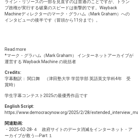
ライン・リソースの一部を見直すのは普通のことですが、トラン
プ政権が実行する破棄のスピードは衝撃的です。Wayback
Machineディレクターのマーク・グラハム（Mark Graham）への
インタビューの後半です（冒頭から11分まで）。
Read more
*マーク・グラハム（Mark Graham） インターネットアーカイブが
運営する Wayback Machine の統括者
Credits:
字幕翻訳： 関口舞 （津田塾大学 学芸学部 英語英文学科4年 受
賞時）
学生字幕コンテスト2025の最優秀作品です
English Script:
https://www.democracynow.org/2025/2/28/extended_interview_ma
関連動画:
・
2025-02-28-４
政府サイトのデータ消滅をインターネット・ア
ーカイブが救う―Part １