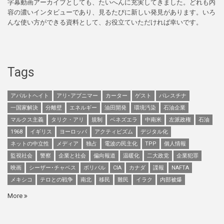
字幕動画アーカイブとしても、たいへんに充実してきました。どれも内
容の濃いインタビューであり、見るたびに新しい発見があります。いろ
んな使い方ができる資料として、お役立ていただければ幸いです。
Tags
アパルトヘイト
アリ･アブニマー
カーター
ゲスト
パレスチナ
一国家解決
分離壁
エネルギー
油田開発
環境汚染
石油企業
マルクス主義
タリク・アリ
規制
ベネズエラ
中南米
左派政権
石油
1968
イギリス
ヨーロッパ
アクティビズム
デジタル化
ネットの中立性
メディア
独占
電波の民主化
TPP
個人情報
監視社会
警察
企業と社会
偏向報道
温暖化
二大政党
企業犯罪
映画
シーザー･チャベス
ボリバル
CIA
カナダ
諜報
NAFTA
メキシコ
テロとの戦争
南北
移民
難民
イラク
内部被爆
More