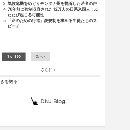
気候危機をめぐりモンタナ州を提訴した若者の声
70年前に強制収容された12万人の日系米国人：ふ
たたび起こる可能性
「命のための行進」銃規制を求める生徒たちのス
ピーチ
1 of 190
次へ ›
さらに
続きを観る