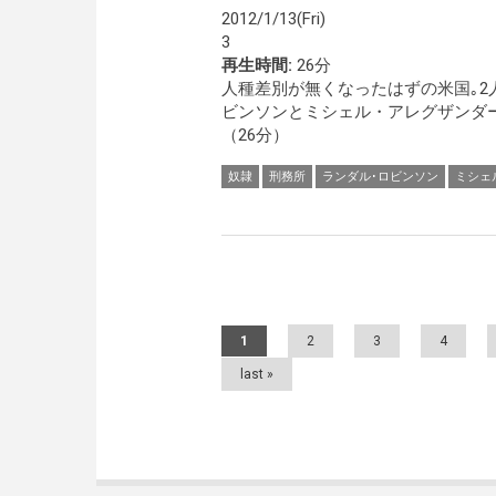
2012/1/13(Fri)
3
再生時間:
26分
人種差別が無くなったはずの米国｡2
ビンソンとミシェル・アレグザンダ
（26分）
奴隷
刑務所
ランダル･ロビンソン
ミシェ
Pages
1
2
3
4
last »