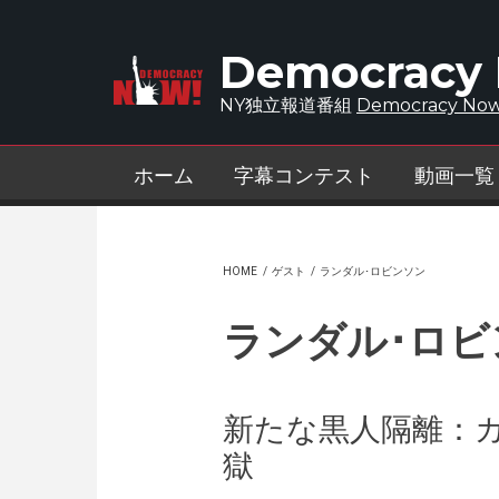
Skip to main content
Democracy
NY独立報道番組
Democracy Now
ホーム
字幕コンテスト
動画一覧
HOME
/
ゲスト
/
ランダル･ロビンソン
ランダル･ロビ
新たな黒人隔離：
獄