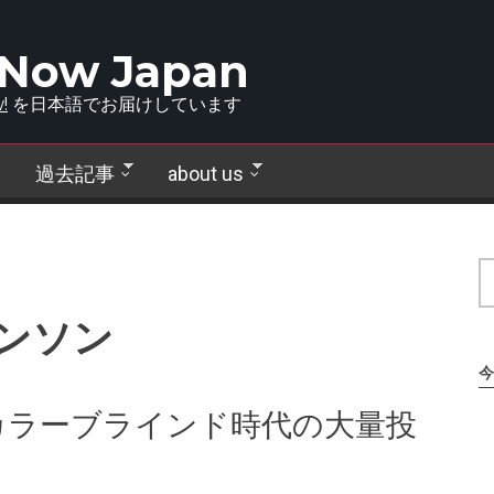
 Now Japan
!
を日本語でお届けしています
過去記事
about us
ンソン
今
カラーブラインド時代の大量投