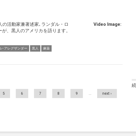
人の活動家兼著述家､ランダル・ロ
Video Image:
ーが、黒人のアメリカを語ります。
ル･アレグザンダー
黒人
麻薬
5
6
7
8
9
…
next ›