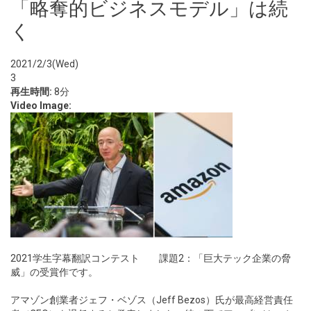
「略奪的ビジネスモデル」は続
く
2021/2/3(Wed)
3
再生時間:
8分
Video Image:
2021学生字幕翻訳コンテスト 課題2：「巨大テック企業の脅
威」の受賞作です。
アマゾン創業者ジェフ・ベゾス（Jeff Bezos）氏が最高経営責任