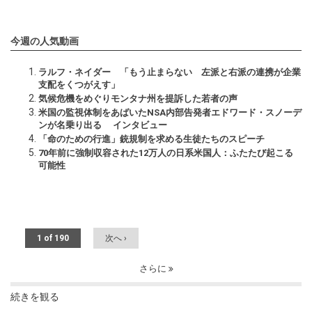
今週の人気動画
ラルフ・ネイダー 「もう止まらない 左派と右派の連携が企業
支配をくつがえす」
気候危機をめぐりモンタナ州を提訴した若者の声
米国の監視体制をあばいたNSA内部告発者エドワード・スノーデ
ンが名乗り出る インタビュー
「命のための行進」銃規制を求める生徒たちのスピーチ
70年前に強制収容された12万人の日系米国人：ふたたび起こる
可能性
1 of 190
次へ ›
さらに
続きを観る