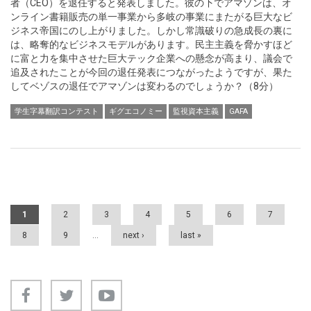
者（CEO）を退任すると発表しました。彼の下でアマゾンは、オ
ンライン書籍販売の単一事業から多岐の事業にまたがる巨大なビ
ジネス帝国にのし上がりました。しかし常識破りの急成長の裏に
は、略奪的なビジネスモデルがあります。民主主義を脅かすほど
に富と力を集中させた巨大テック企業への懸念が高まり、議会で
追及されたことが今回の退任発表につながったようですが、果た
してベゾスの退任でアマゾンは変わるのでしょうか？（8分）
学生字幕翻訳コンテスト
ギグエコノミー
監視資本主義
GAFA
Pages
1
2
3
4
5
6
7
8
9
…
next ›
last »