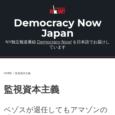
Skip to main content
Democracy Now
Japan
NY独立報道番組
Democracy Now!
を日本語でお届けし
ています
HOME
/
監視資本主義
監視資本主義
ベゾスが退任してもアマゾンの