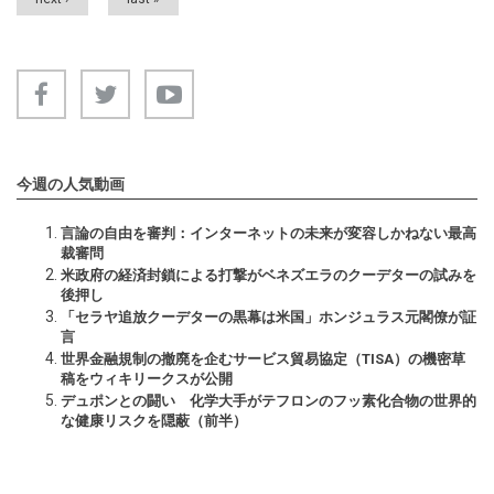
今週の人気動画
言論の自由を審判：インターネットの未来が変容しかねない最高
裁審問
米政府の経済封鎖による打撃がベネズエラのクーデターの試みを
後押し
「セラヤ追放クーデターの黒幕は米国」ホンジュラス元閣僚が証
言
世界金融規制の撤廃を企むサービス貿易協定（TISA）の機密草
稿をウィキリークスが公開
デュポンとの闘い 化学大手がテフロンのフッ素化合物の世界的
な健康リスクを隠蔽（前半）