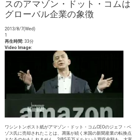
スのアマゾン・ドット・コムは
グローバル企業の象徴
2013/8/7(Wed)
1
再生時間:
33分
Video Image:
ワシントンポスト紙がアマゾン・ドット・コムCEOのジェフ・ベ
ゾス氏に売却されたことは、凋落が続く米国の新聞産業の転換点
となるのかもしれません。2億5千万ドルという買収金額も、大富