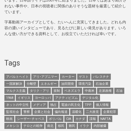
います。日本語サイトは2007年に始まりました。日本ではあまり紹介さ
れない事件や、日本の視聴者に関係のありそうな題材を厳選して紹介し
ています。
字幕動画アーカイブとしても、たいへんに充実してきました。どれも内
容の濃いインタビューであり、見るたびに新しい発見があります。いろ
んな使い方ができる資料として、お役立ていただければ幸いです。
Tags
アパルトヘイト
アリ･アブニマー
カーター
ゲスト
パレスチナ
一国家解決
分離壁
エネルギー
油田開発
環境汚染
石油企業
マルクス主義
タリク・アリ
規制
ベネズエラ
中南米
左派政権
石油
1968
イギリス
ヨーロッパ
アクティビズム
デジタル化
ネットの中立性
メディア
独占
電波の民主化
TPP
個人情報
監視社会
警察
企業と社会
偏向報道
温暖化
二大政党
企業犯罪
映画
シーザー･チャベス
ボリバル
CIA
カナダ
諜報
NAFTA
メキシコ
テロとの戦争
南北
移民
難民
イラク
内部被爆