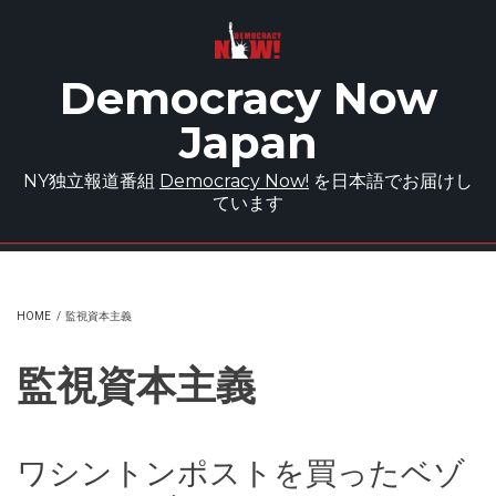
Skip to main content
Democracy Now
Japan
NY独立報道番組
Democracy Now!
を日本語でお届けし
ています
HOME
/
監視資本主義
監視資本主義
ワシントンポストを買ったベゾ