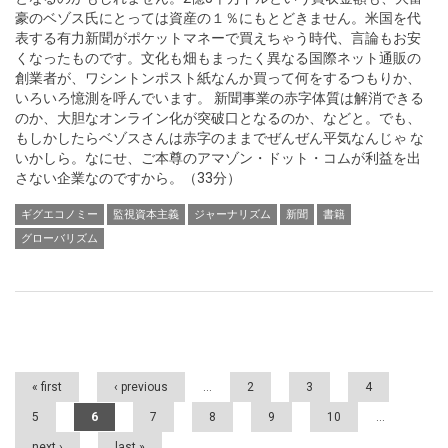
豪のベゾス氏にとっては資産の１％にもとどきません。米国を代
表する有力新聞がポケットマネーで買えちゃう時代、言論もお安
くなったものです。文化も畑もまったく異なる国際ネット通販の
創業者が、ワシントンポスト紙なんか買って何をするつもりか、
いろいろ憶測を呼んでいます。 新聞事業の赤字体質は解消できる
のか、大胆なオンライン化が突破口となるのか、などと。でも、
もしかしたらベゾスさんは赤字のままでぜんぜん平気なんじゃ な
いかしら。なにせ、ご本尊のアマゾン・ドット・コムが利益を出
さない企業なのですから。（33分）
ギグエコノミー
監視資本主義
ジャーナリズム
新聞
書籍
グローバリズム
Pages
« first
‹ previous
…
2
3
4
5
6
7
8
9
10
…
next ›
last »