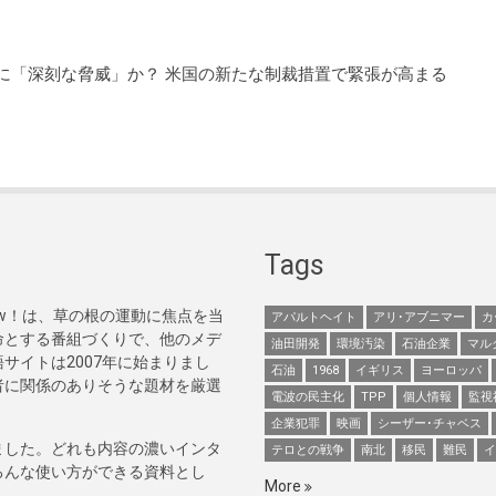
当に「深刻な脅威」か？ 米国の新たな制裁措置で緊張が高まる
Tags
Now！は、草の根の運動に焦点を当
アパルトヘイト
アリ･アブニマー
カ
命とする番組づくりで、他のメデ
油田開発
環境汚染
石油企業
マル
サイトは2007年に始まりまし
石油
1968
イギリス
ヨーロッパ
者に関係のありそうな題材を厳選
電波の民主化
TPP
個人情報
監視
企業犯罪
映画
シーザー･チャベス
ました。どれも内容の濃いインタ
テロとの戦争
南北
移民
難民
イ
ろんな使い方ができる資料とし
More