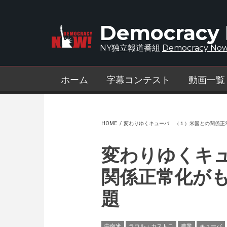
Skip to main content
Democracy
NY独立報道番組
Democracy Now
ホーム
字幕コンテスト
動画一覧
HOME
/
変わりゆくキューバ （１）米国との関係正
変わりゆくキ
関係正常化が
題
中南米
ラウル・カストロ
農業
キューバ