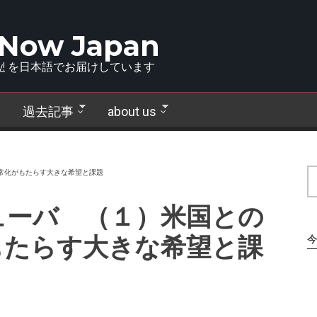
 Now Japan
!
を日本語でお届けしています
過去記事
about us
常化がもたらす大きな希望と課題
ューバ （１）米国との
もたらす大きな希望と課
今