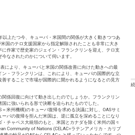
０年以上たつ今、キューバ・米国間の関係が大きく動きつつあ
ーバが米国のテロ支援国家から指定解除されたことも非常に大き
半に作家で歴史家のジェイン・フランクリンを迎え、テロ支
ぜ今なされたのかについて伺います。
発表により、キューバと米国の関係改善に向けた動きへの最
イン・フランクリンは、これにより、キューバの国際的な立
改善することで市場が国際的に開かれるようになるとの見方
の関係回復に向けて動き出したのでしょうか。フランクリン
諸国に強いられる形で決断を迫られたものでした。
 States (OAS＝米州機構)のキューバ復帰を求める決議に対し、OASサミ
ューバの復帰を拒んだ米国は、逆に孤立を深めることになり
ゴ・チャベス大統領のもと、米国とカナダを除く米州の国々
ribbean Community of Nations (CELAC=ラテンアメリカ・カリブ