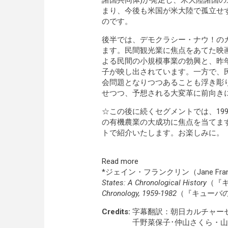
諸国共同体)が発足し、米大陸諸国の
まり、今後も米国が米大陸で孤立せ
のです。
後半では、デモクラシー・ナウ！の
ます。民間観光業に焦点をあてた映
よる民間の小規模事業の勃興と、昨
子が映し出されています。一方で、
会問題となりつつあることも浮き彫
せつつ、予想される大変革に前向き
☆この後に続くセグメントでは、19
の有機農業の大成功に焦点を当てます
トで紹介いたします。お楽しみに。
Read more
*ジェイン・フランクリン（Jane Fr
States: A Chronological History
（『
Chronology, 1959-1982
（『キューバの
Credits:
字幕翻訳：朝日カルチャーセ
千野菜保子･仲山さくら・