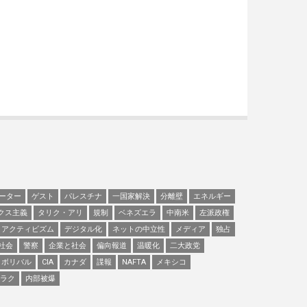
ーター
ゲスト
パレスチナ
一国家解決
分離壁
エネルギー
クス主義
タリク・アリ
規制
ベネズエラ
中南米
左派政権
アクティビズム
デジタル化
ネットの中立性
メディア
独占
社会
警察
企業と社会
偏向報道
温暖化
二大政党
ボリバル
CIA
カナダ
諜報
NAFTA
メキシコ
ラク
内部被爆