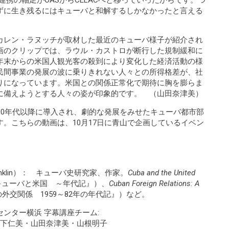
連携の軸足がOASからCELACへと移っていったからです。つ
ずに生き残るにはキューバと和解するしかなかったと言える
カレン・ラヌッチが取材した最近のキューバ様子が紹介され
画のクリップでは、ラウル・カストロが断行した規制緩和に
年末からの米国人観光客の殺到により変化した経済活動の様
民間事業の発展の波に乗りきれない人々との所得格差が、社
りになっています。米国との関係正常化で期待に胸を膨らま
に備えようとする人々の姿が印象的です。 （山田奈津美）
90年代以降に導入され、劇的な発展をみせたキューバ都市部
。こちらの動画は、10月17日に青山で企画しているイベン
anklin）： キューバ史研究家、作家。
Cuba and the United
キューバと米国 ～年代記』）、
Cuban Foreign Relations: A
外交関係 1959～82年の年代記』）など。
ンター横浜 字幕講座チーム:
山下仁美・山田奈津美・山根明子