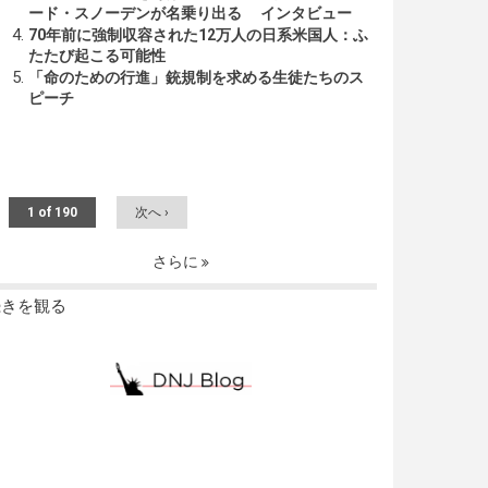
ード・スノーデンが名乗り出る インタビュー
70年前に強制収容された12万人の日系米国人：ふ
たたび起こる可能性
「命のための行進」銃規制を求める生徒たちのス
ピーチ
1 of 190
次へ ›
さらに
続きを観る