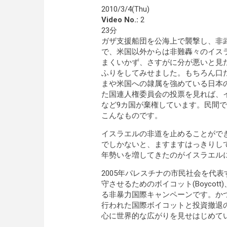
2010/3/4(Thu)
Video No.:
2
23分
ガザ支援船団を公海上で襲撃し、非
で、米国以外からは非難轟々のイス
まくいかず、さすがに分が悪いと見
ふりをしてみせました。もちろん口
まや米国への隷属を強めている日本
た国連人権委員会の投票を見れば、
など9カ国が棄権しています。民間
こんなものです。
イスラエルの非道を止めることがで
でしかないと、ますますはっきりし
年勢いを増してきたのがイスラエル
2005年パレスチナの市民社会を代
守させるためのボイコット(Boycott)、
る非暴力国際キャンペーンです。か
行われた国際ボイコットと投資撤退
心に世界的な広がりを見せはじめて