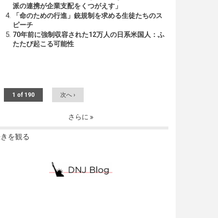
派の連携が企業支配をくつがえす」
「命のための行進」銃規制を求める生徒たちのス
ピーチ
70年前に強制収容された12万人の日系米国人：ふ
たたび起こる可能性
1 of 190
次へ ›
さらに
続きを観る