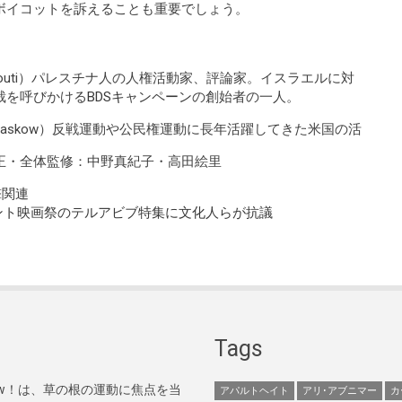
ボイコットを訴えることも重要でしょう。
ghouti）パレスチナ人の人権活動家、評論家。イスラエルに対
裁を呼びかける
BDSキャンペーン
の創始者の一人。
ur Waskow）反戦運動や公民権運動に長年活躍してきた米国の活
正・全体監修：中野真紀子・高田絵里
撃関連
ント映画祭のテルアビブ特集に文化人らが抗議
Tags
Now！は、草の根の運動に焦点を当
アパルトヘイト
アリ･アブニマー
カ