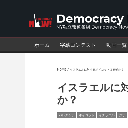
Skip to main content
Democracy
NY独立報道番組
Democracy Now
ホーム
字幕コンテスト
動画一覧
HOME
/
イスラエルに対するボイコットは有効か？
イスラエルに
か？
パレスチナ
ボイコット
イスラエル
ガザ