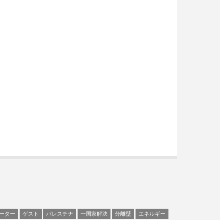
ーター
ゲスト
パレスチナ
一国家解決
分離壁
エネルギー