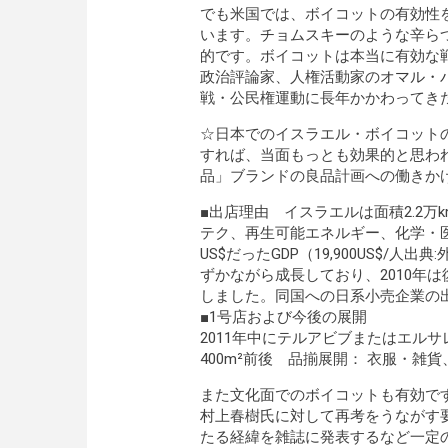
でも米国では、ボイコットの有効性
います。
チョムスキー
のような辛ら
的です。ボイコットは本当に有効な戦
政治評論家、人権活動家の
オマル・
戦・公民権運動に長年かかわってき
☆日本でのイスラエル・ボイコット
すれば、当面もっとも効果的と思わ
品」ブランドの良品計画への働きか
■出店理由 イスラエルは面積2.2万
テク、再生可能エネルギー、化学・医薬
US$だったGDP（19,900US$/
ずかながら成長しており、2010年
しました。同国への日系小売企業の
■1号店および今後の展開
2011年中にテルアビブまたはエ
400m²前後 品揃展開： 衣服・雑貨
また文化面でのボイコットも有効で
村上春樹氏に対して再考をうながす
たる経緯を雑誌に発表するなど一定