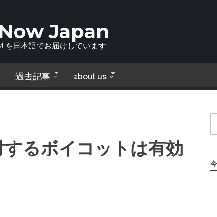
 Now Japan
!
を日本語でお届けしています
過去記事
about us
対するボイコットは有効
今