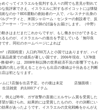
をめぐってイスラエルを批判する人々の間でも意見が割れて
つな批評家でさえ、イスラエルに対するボイコットには懐疑
術なのか？BDS運動の創始者の一人で、パレスチナ出身の
バルグーティ
と、米国シャローム・センターの創設者で、反
たアーサー・ワースコウ師の討論をお届けします。（中野）
の動きはまだまだこれからですが、もし働きかけができると
れるものが、イスラエルへの進出を予定している「無印良
けです。同社のホームページによれば
km²（四国程度）人口約700万人と小国ではありますが、ハイ
品産業での成長が著しい国です。2006年現在、1,378億
人出典:外務省HP）は、2008年秋以降の世界経済不況の影響下でもわ
は復調の兆しが見えることからも出店の価値は十分あると判断
出店は初となります。
ルサレムに1店舗を出店予定。その後は未定 店舗面積：
、生活雑貨 約3,000アイテム
す。例えば昨年、ガザ攻撃の直後にエルサレム賞を受賞した
要望が届けられ、結果的には受賞したものの、その決断にい
の効果があったようです。
イスラエルの文化戦略
をかんがえ