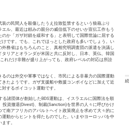
武装の民間人を殺傷したうえ拉致監禁するという狼藉ぶり
ラエル。最近は頼みの親分の威信低下のせいか宣伝工作もう
たのか「ガザ封鎖を緩和する」と表明して国際世論に屈する
だけです。でも、これでほっとした政府も多いでしょう。い
の外務省はもちろんのこと、真相究明調査団の派遣を決議し
イタリアとオランダが米国と共に反対し、日本、英仏、韓国
でこれだけ非難が盛り上がっても、政府レベルの対応は所詮
きるのは外交や軍事ではなく、市民による非暴力の国際運動
てきたようです。
ガザ支援船
や
救援コンボイ
などに加えて近
に対するボイコット運動です。
表する諸団体が創始したBDS運動は、イスラエルに国際法を順
投資撤退(Divest)、制裁(Sanction)を世界の人々に呼びかけ
つて南アフリカのアパルトヘイト政策廃止を求めて大々的に
の運動からヒントを得たものでした。いまやヨーロッパを中
います。