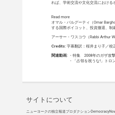
れば、学術交流や文化交流における
Read more
オマル・バルグーティ（Omar Bar
する国際ボイコット、投資撤退、制
アーサー・ワスコウ（Rabbi Arth
Credits:
字幕翻訳：桜井まり子／校
関連動画:
・
特集 2008年のガザ攻
・
「占領を祝うな!」トロ
サイトについて
ニューヨークの独立報道プロダクションDemocracy