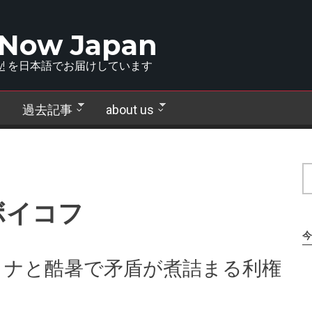
 Now Japan
!
を日本語でお届けしています
過去記事
about us
ボイコフ
今
ロナと酷暑で矛盾が煮詰まる利権