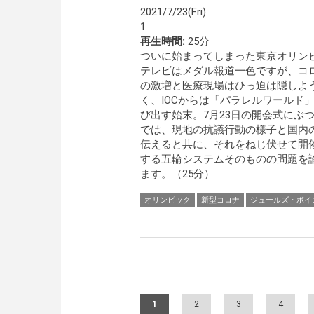
2021/7/23(Fri)
1
再生時間:
25分
ついに始まってしまった東京オリン
テレビはメダル報道一色ですが、コ
の激増と医療現場はひっ迫は隠しよ
く、IOCからは「パラレルワールド
び出す始末。7月23日の開会式にぶ
では、現地の抗議行動の様子と国内
伝えると共に、それをねじ伏せて開
する五輪システムそのものの問題を
ます。（25分）
オリンピック
新型コロナ
ジュールズ・ボイ
Pages
1
2
3
4