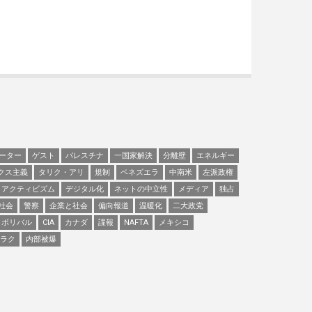
ーター
ゲスト
パレスチナ
一国家解決
分離壁
エネルギー
クス主義
タリク・アリ
規制
ベネズエラ
中南米
左派政権
アクティビズム
デジタル化
ネットの中立性
メディア
独占
社会
警察
企業と社会
偏向報道
温暖化
二大政党
ボリバル
CIA
カナダ
諜報
NAFTA
メキシコ
ラク
内部被爆