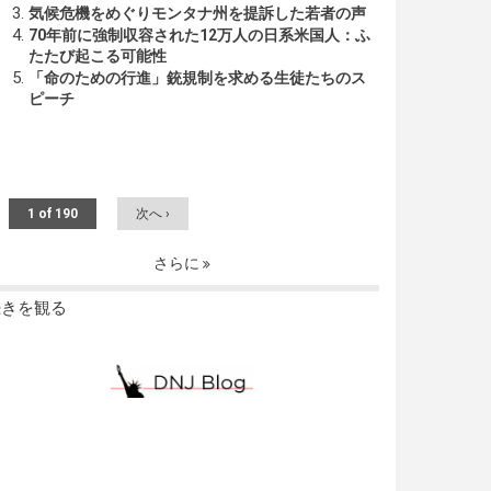
気候危機をめぐりモンタナ州を提訴した若者の声
70年前に強制収容された12万人の日系米国人：ふ
たたび起こる可能性
「命のための行進」銃規制を求める生徒たちのス
ピーチ
1 of 190
次へ ›
さらに
続きを観る