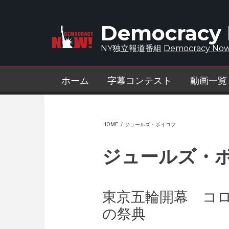
Skip to main content
Democracy
NY独立報道番組
Democracy Now
ホーム
字幕コンテスト
動画一覧
HOME
/
ジュールズ・ボイコフ
ジュールズ・
東京五輪開幕 コ
の祭典