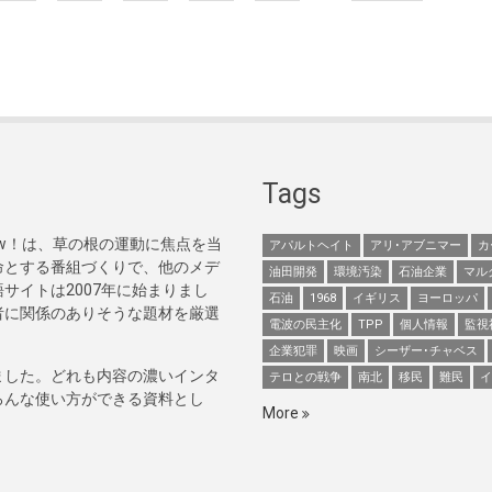
Tags
Now！は、草の根の運動に焦点を当
アパルトヘイト
アリ･アブニマー
カ
命とする番組づくりで、他のメデ
油田開発
環境汚染
石油企業
マル
サイトは2007年に始まりまし
石油
1968
イギリス
ヨーロッパ
者に関係のありそうな題材を厳選
電波の民主化
TPP
個人情報
監視
企業犯罪
映画
シーザー･チャベス
ました。どれも内容の濃いインタ
テロとの戦争
南北
移民
難民
イ
ろんな使い方ができる資料とし
More