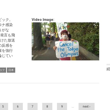
ピック。
Video Image:
ロナ感染
うがな
」発言も飛
つけた放送
の反感を
催を強行
論じてい
コフ
日本
5
6
7
8
9
…
next ›