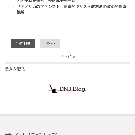
力の中枢を握って侵略戦争を開始
『アメリカのファシスト』急進的キリスト教右派の政治的野望
後編
1 of 190
次へ ›
さらに
続きを観る