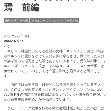
焉 前編
内部告発
米帝国
チャルマーズ･ジョンソン
米軍基地
2007/2/27(Tue)
Video No.:
1
29分
ギリシャ神話に出てくる復讐の女神「ネメシス」。おごり高ぶ
るナルシスに魔法をかけて自分自身に恋をさせ、湖に映った自分
の姿を追って溺死させた話はあまりに有名です。元CIA顧問のチャ
ルマーズ・ジョンソン氏は、そのネメシスに「アメリカ帝国」が
狙われていて、このままでは立憲共和制が崩壊すると警告しま
す。
「国内では民主主義、対外的には帝国主義をとっているアメリ
カ。この２つが両立するわけが無い」と言うジョンソン氏。総計
750億ドルの国防予算を自由に操るようになった軍産複合体が、い
かに民主主義を弱めたかを強調しています。
また、「イラク戦争を始める時に撤退計画が無かったのは、は