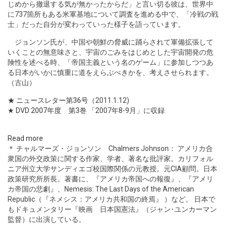
じめから撤退する気が無かったからだ」と言い切る彼は、世界中
に737箇所もある米軍基地について調査を進める中で、「冷戦の戦
士」だった自分が変わっていった様子を語っています。
ジョンソン氏が、中国や朝鮮の脅威に踊らされて軍備拡張して
いくことの無意味さと、宇宙のごみをはじめとした宇宙開発の危
険性を述べる時、「帝国主義という名のゲーム」に参加しつつあ
る日本がいかに慎重に道をえらぶべきかを、考えさせられます。
（古山）
★ ニュースレター第36号
（2011.1.12)
★ DVD 2007年度 第3巻
「2007年8-9月」に収録
Read more
＊ チャルマーズ・ジョンソン Chalmers Johnson： アメリカ合
衆国の外交政策に関する作家、学者、著名な批評家。カリフォル
ニア州立大学サンディエゴ校国際関係の元教授。元CIA顧問。日本
政策研究所所長。著書に、『アメリカ帝国への報復』、『アメリ
カ帝国の悲劇』、Nemesis: The Last Days of the American
Republic（『ネメシス：アメリカ共和国の終焉』 ）など。 日本で
もドキュメンタリー『映画 日本国憲法』（ジャン･ユンカーマン
監督）に出演している。