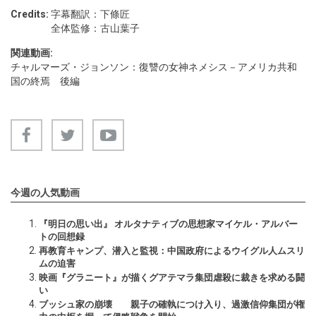
Credits:
字幕翻訳：下條匠
全体監修：古山葉子
関連動画:
チャルマーズ・ジョンソン：復讐の女神ネメシス－アメリカ共和
国の終焉 後編
今週の人気動画
『明日の思い出』 オルタナティブの思想家マイケル・アルバー
トの回想録
再教育キャンプ、潜入と監視：中国政府によるウイグル人ムスリ
ムの迫害
映画『グラニート』が描くグアテマラ集団虐殺に裁きを求める闘
い
ブッシュ家の崩壊 親子の確執につけ入り、過激信仰集団が権