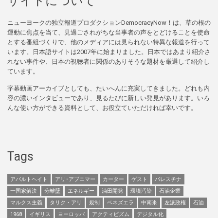
サイトについて
ニューヨークの独立報道プロダクションDemocracyNow！は、草の根の
運動に焦点を当て、見過ごされがちな当事者の声をとどけることを使命
とする番組づくりで、他のメディアには見られない特異な報道を行って
います。日本語サイトは2007年に始まりました。日本ではあまり紹介さ
れない事件や、日本の視聴者に関係のありそうな題材を厳選して紹介し
ています。
字幕動画アーカイブとしても、たいへんに充実してきました。どれも内
容の濃いインタビューであり、見るたびに新しい発見があります。いろ
んな使い方ができる資料として、お役立ていただければ幸いです。
Tags
アパルトヘイト
アリ･アブニマー
カーター
ゲスト
パレスチナ
一国家解決
分離壁
エネルギー
油田開発
環境汚染
石油企業
マルクス主義
タリク・アリ
規制
ベネズエラ
中南米
左派政権
石油
1968
イギリス
ヨーロッパ
アクティビズム
デジタル化