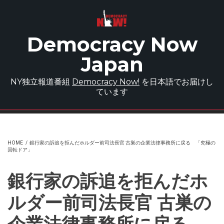
Skip to main content
Democracy Now
Japan
NY独立報道番組
Democracy Now!
を日本語でお届けし
ています
HOME
/
銀行家の訴追を拒んだホルダー前司法長官 古巣の企業法律事務所に戻る 「究極の
回転ドア」
銀行家の訴追を拒んだホ
ルダー前司法長官 古巣の