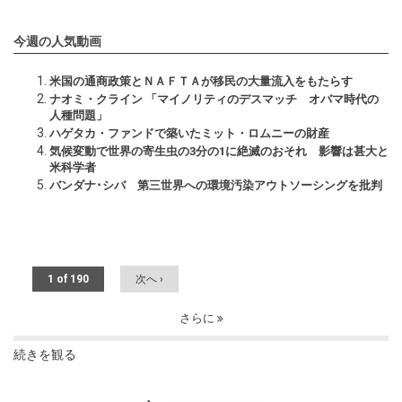
今週の人気動画
米国の通商政策とＮＡＦＴＡが移民の大量流入をもたらす
ナオミ・クライン 「マイノリティのデスマッチ オバマ時代の
人種問題」
ハゲタカ・ファンドで築いたミット・ロムニーの財産
気候変動で世界の寄生虫の3分の1に絶滅のおそれ 影響は甚大と
米科学者
バンダナ･シバ 第三世界への環境汚染アウトソーシングを批判
1 of 190
次へ ›
さらに
続きを観る