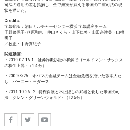
司法の適用の差を指摘し、金で無実が買える米国の二重司法の現
状を描いた。
Credits:
字幕翻訳：朝日カルチャーセンター横浜 字幕講座チーム:
千野菜保子･萩原和恵・仲山さくら・山下仁美・山田奈津美・山根
明子
／校正：中野真紀子
関連動画:
・
2010-07-16-1
証券詐欺訴訟の和解でゴールドマン・サックス
の株価上昇 - （1４分）
・
2009/3/25
オバマの金融チームは金融危機を招いた張本人た
ち バーニー・三ダース
・
2011-10-26 - 2
- 特権保護と不正隠しの武器と化した米国の司
法 グレン・グリーンウォルド - （12.5分）