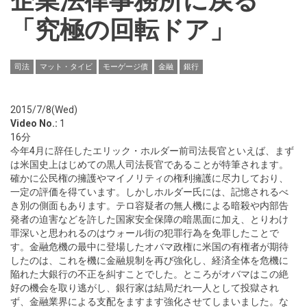
企業法律事務所に戻る
「究極の回転ドア」
司法
マット・タイビ
モーゲージ債
金融
銀行
2015/7/8(Wed)
Video No.:
1
16分
今年4月に辞任したエリック・ホルダー前司法長官といえば、まず
は米国史上はじめての黒人司法長官であることが特筆されます。
確かに公民権の擁護やマイノリティの権利擁護に尽力しており、
一定の評価を得ています。しかしホルダー氏には、記憶されるべ
き別の側面もあります。テロ容疑者の無人機による暗殺や内部告
発者の迫害などを許した国家安全保障の暗黒面に加え、とりわけ
罪深いと思われるのはウォール街の犯罪行為を免罪したことで
す。金融危機の最中に登場したオバマ政権に米国の有権者が期待
したのは、これを機に金融規制を再び強化し、経済全体を危機に
陥れた大銀行の不正を糾すことでした。ところがオバマはこの絶
好の機会を取り逃がし、銀行家は結局だれ一人として投獄され
ず、金融業界による支配をますます強化させてしまいました。な