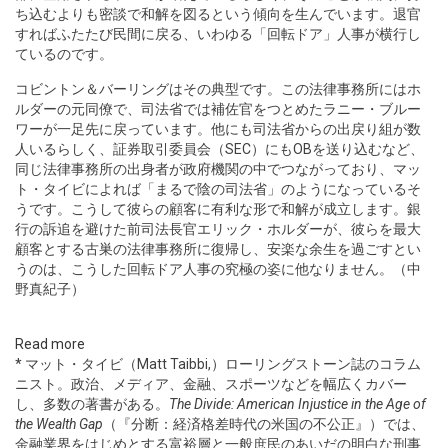
ち込むよりも密談で和解を図るという傾向を生んでいます。退官
すればふたたび民間に戻る、いわゆる「回転ドア」人事が横行し
ているのです。
コビントン＆バーリングはその典型です。この法律事務所にはホ
ルダーの元同僚で、司法省では補佐官をつとめたラニー・ブルー
ワーが一足先に戻っています。他にも司法省からの出戻り組が数
人いるらしく、証券取引委員会（SEC）にもOBを送り込むなど、
同じ法律事務所の出身者が政府機関の中でつながっており、マッ
ト・タイビによれば「まるで陰の司法省」のようになっているそ
うです。こうして彼らの顧客に有利な形で和解が成立します。銀
行の訴追を避けた前司法長官エリック・ホルダーが、彼らを最大
顧客とする古巣の法律事務所に復帰し、安楽な余生を過ごすとい
うのは、こうした回転ドア人事の究極の姿に他なりません。（中
野真紀子）
Read more
* マット・タイビ（Matt Taibbi,）ローリングストーン誌のコラム
ニスト。政治、メディア、金融、スポーツなどを幅広くカバー
し、多数の著書がある。
The Divide: American Injustice in the Age of
the Wealth Gap
（『分断：経済格差時代の米国の不公正』）では、
金融業界をはじめとする富裕層と一般庶民のあいだの明白な刑事