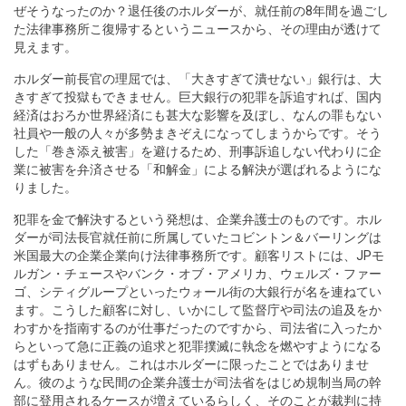
ぜそうなったのか？退任後のホルダーが、就任前の8年間を過ごし
た法律事務所こ復帰するというニュースから、その理由が透けて
見えます。
ホルダー前長官の理屈では、「大きすぎて潰せない」銀行は、大
きすぎて投獄もできません。巨大銀行の犯罪を訴追すれば、国内
経済はおろか世界経済にも甚大な影響を及ぼし、なんの罪もない
社員や一般の人々が多勢まきぞえになってしまうからです。そう
した「巻き添え被害」を避けるため、刑事訴追しない代わりに企
業に被害を弁済させる「和解金」による解決が選ばれるようにな
りました。
犯罪を金で解決するという発想は、企業弁護士のものです。ホル
ダーが司法長官就任前に所属していたコビントン＆バーリングは
米国最大の企業企業向け法律事務所です。顧客リストには、JPモ
ルガン・チェースやバンク・オブ・アメリカ、ウェルズ・ファー
ゴ、シティグループといったウォール街の大銀行が名を連ねてい
ます。こうした顧客に対し、いかにして監督庁や司法の追及をか
わすかを指南するのが仕事だったのですから、司法省に入ったか
らといって急に正義の追求と犯罪撲滅に執念を燃やすようになる
はずもありません。これはホルダーに限ったことではありませ
ん。彼のような民間の企業弁護士が司法省をはじめ規制当局の幹
部に登用されるケースが増えているらしく、そのことが裁判に持