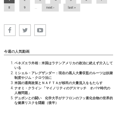
8
9
…
next ›
last »
今週の人気動画
ベネズエラ外相：米国はラテンアメリカの政治に絶えず介入して
いる
ミシェル・アレグザンダー：現在の黒人大量収監のルーツは奴隷
制度やジム・クロウ法に
米国の通商政策とＮＡＦＴＡが移民の大量流入をもたらす
ナオミ・クライン 「マイノリティのデスマッチ オバマ時代の
人種問題」
デュポンとの闘い 化学大手がテフロンのフッ素化合物の世界的
な健康リスクを隠蔽（後半）