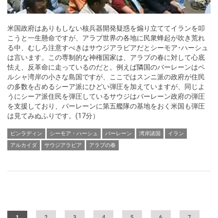
米国政府はありもしない核兵器開発疑惑を煽り立ててイランを叩
こうと一生懸命ですが、アラブ世界の各地に民衆蜂起が吹き荒れ
る中、むしろ注意すべきはサウジアラビアだとシーモア･ハーシュ
は言います。この専制的な神権国家は、アラブの春に対して心底
怯え、反革命に走っているのだと。例えば隣国のバーレーンはペ
ルシャ湾岸の小さな島国ですが、ここではスンニ派の政府が住民
の多数を占めるシーア派にひどい弾圧を加えていますが、同じよ
うにシーア派住民を弾圧しているサウジはバーレーン政府の弾圧
を支援しており、バーレーンに第五艦隊の基地をおく米国も弾圧
は見てみぬふりです。(17分）
ビンラディン
シーモア・ハーシュ
バーレーン
湾岸諸国
イラン
アルカイダ
サウジアラビア
アラブの春
Pages
1
2
3
4
5
6
7