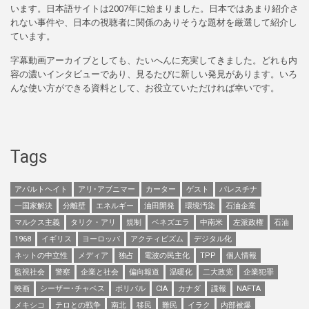
います。日本語サイトは2007年に始まりました。日本ではあまり紹介さ
れない事件や、日本の視聴者に関係のありそうな題材を厳選して紹介し
ています。
字幕動画アーカイブとしても、たいへんに充実してきました。どれも内
容の濃いインタビューであり、見るたびに新しい発見があります。いろ
んな使い方ができる資料として、お役立ていただければ幸いです。
Tags
アパルトヘイト
アリ･アブニマー
カーター
ゲスト
パレスチナ
一国家解決
分離壁
エネルギー
油田開発
環境汚染
石油企業
マルクス主義
タリク・アリ
規制
ベネズエラ
中南米
左派政権
石油
1968
イギリス
ヨーロッパ
アクティビズム
デジタル化
ネットの中立性
メディア
独占
電波の民主化
TPP
個人情報
監視社会
警察
企業と社会
偏向報道
温暖化
二大政党
企業犯罪
映画
シーザー･チャベス
ボリバル
CIA
カナダ
諜報
NAFTA
メキシコ
テロとの戦争
南北
移民
難民
イラク
内部被爆