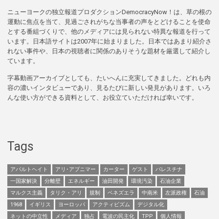
ニューヨークの独立報道プロダクションDemocracyNow！は、草の根の
運動に焦点を当て、見過ごされがちな当事者の声をとどけることを使命
とする番組づくりで、他のメディアには見られない特異な報道を行って
います。日本語サイトは2007年に始まりました。日本ではあまり紹介さ
れない事件や、日本の視聴者に関係のありそうな題材を厳選して紹介し
ています。
字幕動画アーカイブとしても、たいへんに充実してきました。どれも内
容の濃いインタビューであり、見るたびに新しい発見があります。いろ
んな使い方ができる資料として、お役立ていただければ幸いです。
Tags
アパルトヘイト
アリ･アブニマー
カーター
ゲスト
パレスチナ
一国家解決
分離壁
エネルギー
油田開発
環境汚染
石油企業
マルクス主義
タリク・アリ
規制
ベネズエラ
中南米
左派政権
石油
1968
イギリス
ヨーロッパ
アクティビズム
デジタル化
ネットの中立性
メディア
独占
電波の民主化
TPP
個人情報