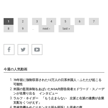
Pages
1
2
3
4
5
6
7
8
9
…
next ›
last »
今週の人気動画
70年前に強制収容された12万人の日系米国人：ふたたび起こる
可能性
米国の監視体制をあばいたNSA内部告発者エドワード・スノーデ
ンが名乗り出る インタビュー
ラルフ・ネイダー 「もう止まらない 左派と右派の連携が企業
支配をくつがえす」
気候危機をめぐりモンタナ州を提訴した若者の声