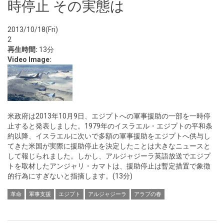
時停止 その実態は
2013/10/18(Fri)
2
再生時間:
13分
Video Image:
米政府は2013年10月9日、エジプトへの軍事援助の一部を一時停
止すると発表しました。1979年のイスラエル・エジプトの平和条
約以降、イスラエルに次いで多額の軍事援助をエジプトへ供与し
てきた米国が実際に援助停止を決定したことは大きなニュースと
して報じられました。しかし、アルジャジーラ英語放送でエジプ
トを取材したアンジャリ・カマトは、援助停止は暫定措置で象徴
的行為にすぎないと指摘します。(13分)
革命
軍事支援
エジプト
アルジャジーラ
アラブの春