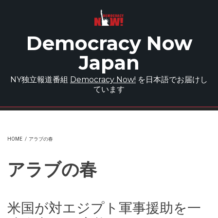
Skip to main content
Democracy Now
Japan
NY独立報道番組
Democracy Now!
を日本語でお届けし
ています
HOME
/
アラブの春
アラブの春
米国が対エジプト軍事援助を一