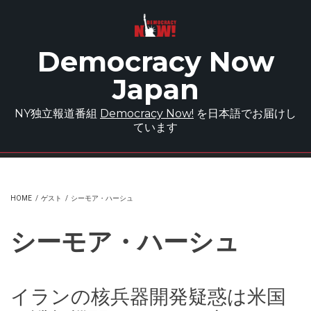
Skip to main content
Democracy Now
Japan
NY独立報道番組
Democracy Now!
を日本語でお届けし
ています
HOME
/
ゲスト
/
シーモア・ハーシュ
シーモア・ハーシュ
イランの核兵器開発疑惑は米国