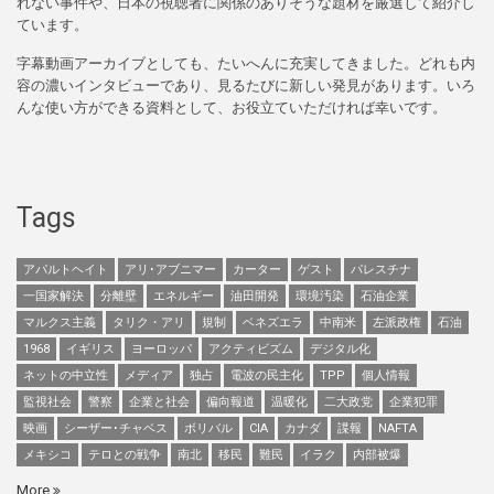
れない事件や、日本の視聴者に関係のありそうな題材を厳選して紹介し
ています。
字幕動画アーカイブとしても、たいへんに充実してきました。どれも内
容の濃いインタビューであり、見るたびに新しい発見があります。いろ
んな使い方ができる資料として、お役立ていただければ幸いです。
Tags
アパルトヘイト
アリ･アブニマー
カーター
ゲスト
パレスチナ
一国家解決
分離壁
エネルギー
油田開発
環境汚染
石油企業
マルクス主義
タリク・アリ
規制
ベネズエラ
中南米
左派政権
石油
1968
イギリス
ヨーロッパ
アクティビズム
デジタル化
ネットの中立性
メディア
独占
電波の民主化
TPP
個人情報
監視社会
警察
企業と社会
偏向報道
温暖化
二大政党
企業犯罪
映画
シーザー･チャベス
ボリバル
CIA
カナダ
諜報
NAFTA
メキシコ
テロとの戦争
南北
移民
難民
イラク
内部被爆
More