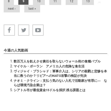
8
9
10
11
12
13
…
next ›
last »
今週の人気動画
数百万人を飢えさせ責任を取らないウォール街の食糧バブル
マイケル・ポーラン アメリカ人の危険な食生活
ヴィジャイ・プラシャド：軍事介入は、シリアの殺戮と悲惨を本
当に救うのか？リビアへのNATO攻撃の検証が先決
ナオミ・クライン：支払う気のない入札で活動家が有罪に― な
らば環境汚染企業は？
シアトル市が最低賃金15ドルを採択 残る課題とは