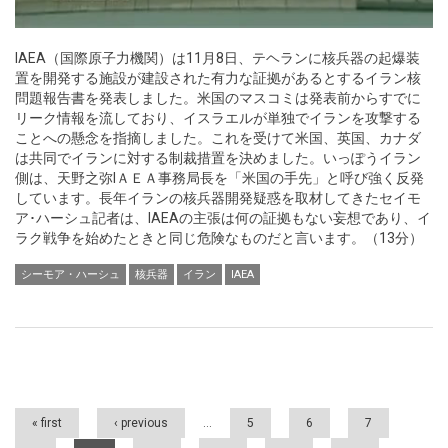
IAEA（国際原子力機関）は11月8日、テヘランに核兵器の起爆装
置を開発する施設が建設された有力な証拠があるとするイラン核
問題報告書を発表しました。米国のマスコミは発表前からすでに
リーク情報を流しており、イスラエルが単独でイランを攻撃する
ことへの懸念を指摘しました。これを受けて米国、英国、カナダ
は共同でイランに対する制裁措置を決めました。いっぽうイラン
側は、天野之弥IＡＥＡ事務局長を「米国の手先」と呼び強く反発
しています。長年イランの核兵器開発疑惑を取材してきたセイモ
ア･ハーシュ記者は、IAEAの主張は何の証拠もない妄想であり、イ
ラク戦争を始めたときと同じ危険なものだと言います。（13分）
シーモア・ハーシュ
核兵器
イラン
IAEA
Pages
« first
‹ previous
…
5
6
7