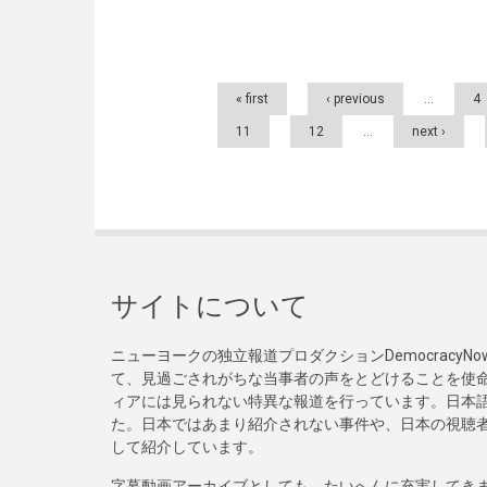
Pages
« first
‹ previous
…
4
11
12
…
next ›
サイトについて
ニューヨークの独立報道プロダクションDemocracy
て、見過ごされがちな当事者の声をとどけることを使
ィアには見られない特異な報道を行っています。日本語
た。日本ではあまり紹介されない事件や、日本の視聴
して紹介しています。
字幕動画アーカイブとしても、たいへんに充実してき