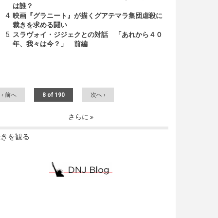
は誰？
映画『グラニート』が描くグアテマラ集団虐殺に
裁きを求める闘い
スラヴォイ・ジジェクとの対話 「あれから４０
年、我々は今？」 前編
‹ 前へ
8 of 190
次へ ›
さらに
続きを観る