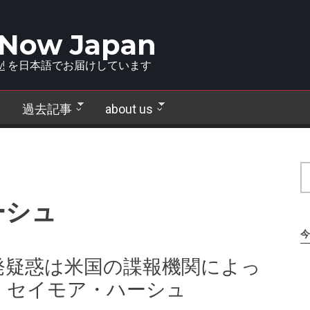
 Now Japan
!
を日本語でお届けしています
過去記事
about us
ーシュ
今
発疑惑は米国の諜報機関によっ
 セイモア・ハーシュ