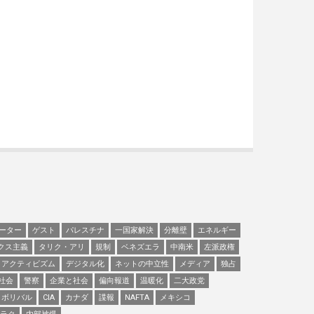
ーター
ゲスト
パレスチナ
一国家解決
分離壁
エネルギー
クス主義
タリク・アリ
規制
ベネズエラ
中南米
左派政権
アクティビズム
デジタル化
ネットの中立性
メディア
独占
社会
警察
企業と社会
偏向報道
温暖化
二大政党
ボリバル
CIA
カナダ
諜報
NAFTA
メキシコ