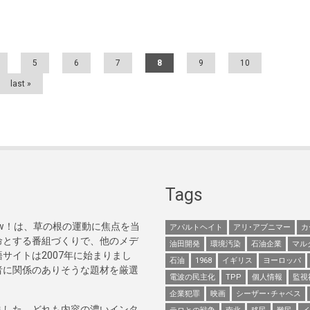
5
6
7
8
9
10
last »
Tags
Now！は、草の根の運動に焦点を当
アパルトヘイト
アリ･アブニマー
カ
命とする番組づくりで、他のメデ
油田開発
環境汚染
石油企業
マル
サイトは2007年に始まりまし
石油
1968
イギリス
ヨーロッパ
者に関係のありそうな題材を厳選
電波の民主化
TPP
個人情報
監視
企業犯罪
映画
シーザー･チャベス
ました。どれも内容の濃いインタ