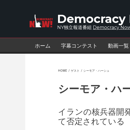
Skip to main content
Democracy
NY独立報道番組
Democracy Now
ホーム
字幕コンテスト
動画一覧
HOME
/
ゲスト
/
シーモア・ハーシュ
シーモア・ハ
イランの核兵器開
て否定されている