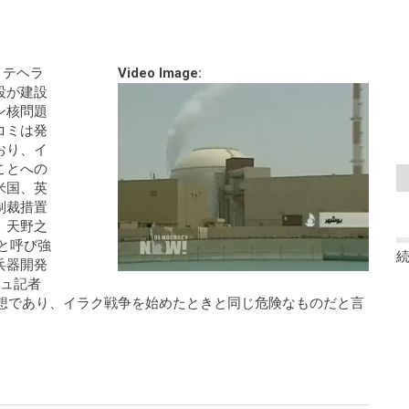
、テヘラ
Video Image:
設が建設
ン核問題
コミは発
おり、イ
ことへの
米国、英
制裁措置
、天野之
と呼び強
兵器開発
シュ記者
妄想であり、イラク戦争を始めたときと同じ危険なものだと言