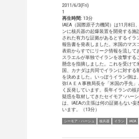
2011/6/3(Fri)
1
再生時間:
13分
IAEA（国際原子力機関）は11月8日
ンに核兵器の起爆装置を開発する施
された有力な証拠があるとするイラ
報告書を発表しました。米国のマス
表前からすでにリーク情報を流して
スラエルが単独でイランを攻撃する
懸念を指摘しました。これを受けて
国、カナダは共同でイランに対する
を決めました。いっぽうイラン側は
弥IＡＥＡ事務局長を「米国の手先」
く反発しています。長年イランの核
疑惑を取材してきたセイモア･ハー
は、IAEAの主張は何の証拠もない
います。（13分）
シーモア・ハーシュ
核兵器
イラン
IAEA