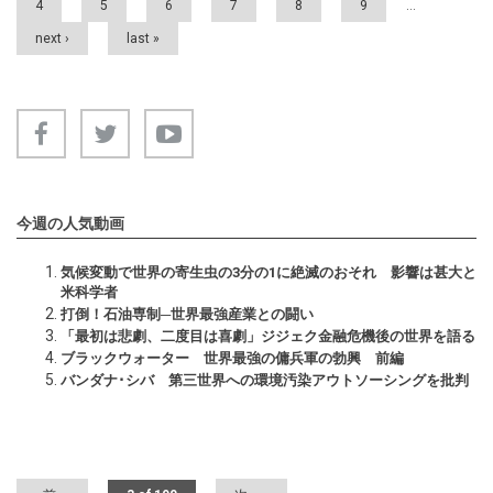
4
5
6
7
8
9
…
next ›
last »
今週の人気動画
気候変動で世界の寄生虫の3分の1に絶滅のおそれ 影響は甚大と
米科学者
打倒！石油専制─世界最強産業との闘い
「最初は悲劇、二度目は喜劇」ジジェク金融危機後の世界を語る
ブラックウォーター 世界最強の傭兵軍の勃興 前編
バンダナ･シバ 第三世界への環境汚染アウトソーシングを批判