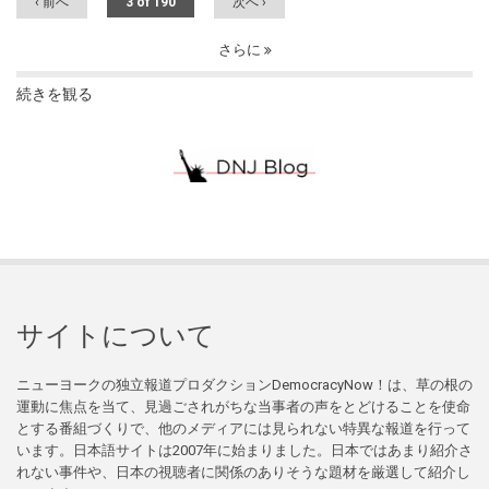
‹ 前へ
3 of 190
次へ ›
さらに
続きを観る
サイトについて
ニューヨークの独立報道プロダクションDemocracyNow！は、草の根の
運動に焦点を当て、見過ごされがちな当事者の声をとどけることを使命
とする番組づくりで、他のメディアには見られない特異な報道を行って
います。日本語サイトは2007年に始まりました。日本ではあまり紹介さ
れない事件や、日本の視聴者に関係のありそうな題材を厳選して紹介し