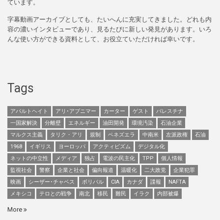
ています。
字幕動画アーカイブとしても、たいへんに充実してきました。どれも内
容の濃いインタビューであり、見るたびに新しい発見があります。いろ
んな使い方ができる資料として、お役立ていただければ幸いです。
Tags
アパルトヘイト
アリ･アブニマー
カーター
ゲスト
パレスチナ
一国家解決
分離壁
エネルギー
油田開発
環境汚染
石油企業
マルクス主義
タリク・アリ
規制
ベネズエラ
中南米
左派政権
石油
1968
イギリス
ヨーロッパ
アクティビズム
デジタル化
ネットの中立性
メディア
独占
電波の民主化
TPP
個人情報
監視社会
警察
企業と社会
偏向報道
温暖化
二大政党
企業犯罪
映画
シーザー･チャベス
ボリバル
CIA
カナダ
諜報
NAFTA
メキシコ
テロとの戦争
南北
移民
難民
イラク
内部被爆
More