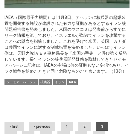
IAEA（国際原子力機関）は11月8日、テヘランに核兵器の起爆装
置を開発する施設が建設された有力な証拠があるとするイラン核
問題報告書を発表しました。米国のマスコミは発表前からすでに
リーク情報を流しており、イスラエルが単独でイランを攻撃する
ことへの懸念を指摘しました。これを受けて米国、英国、カナダ
は共同でイランに対する制裁措置を決めました。いっぽうイラン
側は、天野之弥IＡＥＡ事務局長を「米国の手先」と呼び強く反発
しています。長年イランの核兵器開発疑惑を取材してきたセイモ
ア･ハーシュ記者は、IAEAの主張は何の証拠もない妄想であり、イ
ラク戦争を始めたときと同じ危険なものだと言います。（13分）
シーモア・ハーシュ
核兵器
イラン
IAEA
Pages
« first
‹ previous
1
2
3