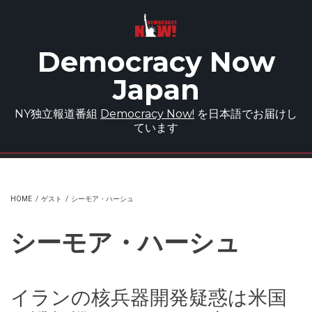
Skip to main content
Democracy Now
Japan
NY独立報道番組
Democracy Now!
を日本語でお届けし
ています
HOME
/
ゲスト
/
シーモア・ハーシュ
シーモア・ハーシュ
イランの核兵器開発疑惑は米国