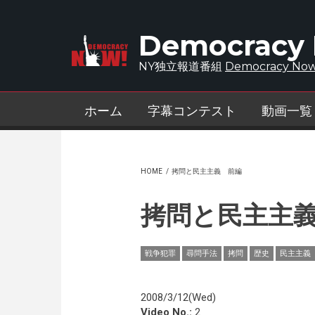
Skip to main content
Democracy
NY独立報道番組
Democracy Now
ホーム
字幕コンテスト
動画一覧
HOME
/
拷問と民主主義 前編
拷問と民主主
戦争犯罪
尋問手法
拷問
歴史
民主主義
2008/3/12(Wed)
Video No.:
2