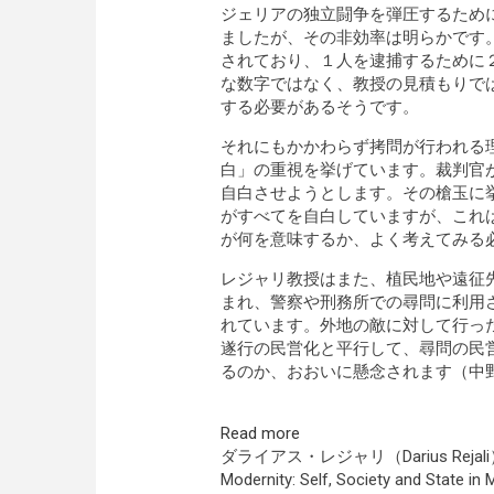
ジェリアの独立闘争を弾圧するため
ましたが、その非効率は明らかです。1
されており、１人を逮捕するために
な数字ではなく、教授の見積もりでは
する必要があるそうです。
それにもかかわらず拷問が行われる
白」の重視を挙げています。裁判官
自白させようとします。その槍玉に
がすべてを自白していますが、これ
が何を意味するか、よく考えてみる
レジャリ教授はまた、植民地や遠征
まれ、警察や刑務所での尋問に利用
れています。外地の敵に対して行っ
遂行の民営化と平行して、尋問の民
るのか、おおいに懸念されます（中
Read more
ダライアス・レジャリ（Darius Reja
Modernity: Self, Society an