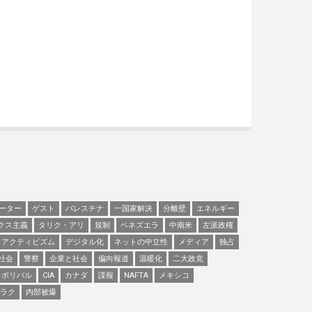
ーター
ゲスト
パレスチナ
一国家解決
分離壁
エネルギー
クス主義
タリク・アリ
規制
ベネズエラ
中南米
左派政権
アクティビズム
デジタル化
ネットの中立性
メディア
独占
社会
警察
企業と社会
偏向報道
温暖化
二大政党
ボリバル
CIA
カナダ
諜報
NAFTA
メキシコ
ラク
内部被爆