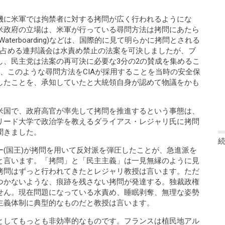
機に米軍では拘禁者に対する拷問が広く行われるようにな
米政府の立場は、米軍が行っている尋問方法は拷問にあたら
terboarding)などは、国際的に見て明らかに拷問とされる
を占める連邦議会は水責め禁止の法案を可決しましたが、ブ
し、民主党は法案の再可決に必要な3分の2の賛成を集めるこ
、このような尋問方法をCIAが採用することを当時の安全保
したことを、承知していたと大統領自身が認めて物議をかも
米国で、政府高官が率先して拷問を推進するという事態は、
リード大学で政治学を教えるダライアス・レジャリ氏に拷問
聞きました。
(国王)が拷問を用いて反対派を弾圧したことが、急進派を
と言います。「拷問」と「民主主義」は一見無縁のように見
拷問はずっと行われてきたとレジャリ教授は言います。ただ
つかないような、痕跡を残さない拷問が発達する。独裁政権
せん。現在問題になっている水責め、睡眠剥奪、無理な姿勢
主義体制に典型的なものだと教授は言います。
としてもっとも非効率的なものです。フランスは植民地アル