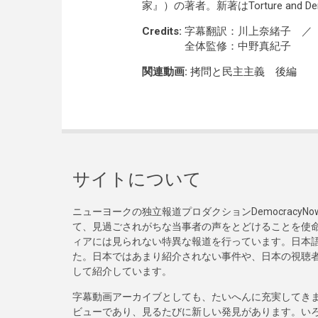
家』）の著者。新著はTorture and 
Credits:
字幕翻訳：川上奈緒子 ／
全体監修：中野真紀子
関連動画:
拷問と民主主義 後編
サイトについて
ニューヨークの独立報道プロダクションDemocracy
て、見過ごされがちな当事者の声をとどけることを使
ィアには見られない特異な報道を行っています。日本語
た。日本ではあまり紹介されない事件や、日本の視聴
して紹介しています。
字幕動画アーカイブとしても、たいへんに充実してき
ビューであり、見るたびに新しい発見があります。い