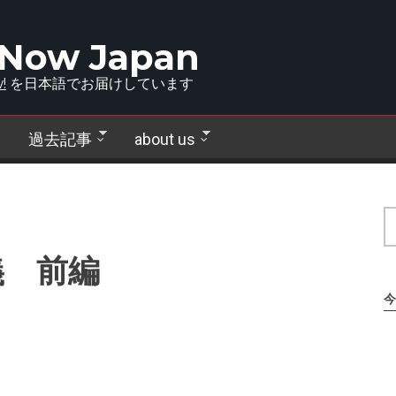
 Now Japan
!
を日本語でお届けしています
過去記事
about us
義 前編
今