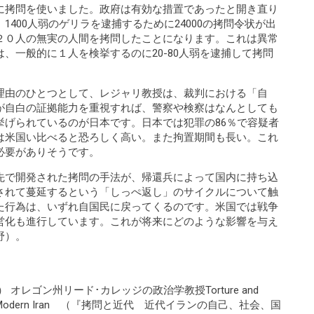
に拷問を使いました。政府は有効な措置であったと開き直り
400人弱のゲリラを逮捕するために24000の拷問令状が出
２０人の無実の人間を拷問したことになります。これは異常
、一般的に１人を検挙するのに20-80人弱を逮捕して拷問
理由のひとつとして、レジャリ教授は、裁判における「自
が自白の証拠能力を重視すれば、警察や検察はなんとしても
挙げられているのが日本です。日本では犯罪の86％で容疑者
は米国い比べると恐ろしく高い。また拘置期間も長い。これ
必要がありそうです。
先で開発された拷問の手法が、帰還兵によって国内に持ち込
されて蔓延するという「しっぺ返し」のサイクルについて触
た行為は、いずれ自国民に戻ってくるのです。米国では戦争
営化も進行しています。これが将来にどのような影響を与え
野）。
li） オレゴン州リード･カレッジの政治学教授Torture and
d State in Modern Iran （『拷問と近代 近代イランの自己、社会、国