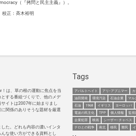
Democracy（『拷問と民主主義』）。
 校正：斉木裕明
Tags
Now！は、草の根の運動に焦点を当
アパルトヘイト
アリ･アブニマー
カ
命とする番組づくりで、他のメデ
油田開発
環境汚染
石油企業
マル
サイトは2007年に始まりまし
石油
1968
イギリス
ヨーロッパ
者に関係のありそうな題材を厳選
電波の民主化
TPP
個人情報
監視
企業犯罪
映画
シーザー･チャベス
ました。どれも内容の濃いインタ
テロとの戦争
南北
移民
難民
イ
ろんな使い方ができる資料とし