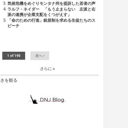
気候危機をめぐりモンタナ州を提訴した若者の声
ラルフ・ネイダー 「もう止まらない 左派と右
派の連携が企業支配をくつがえす」
「命のための行進」銃規制を求める生徒たちのス
ピーチ
1 of 190
次へ ›
さらに
続きを観る