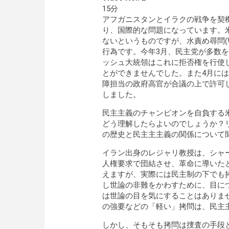
15分
アフガニスタンとイラクの戦争を契
り、国際的な問題になっています。
ないというものですが、水責め尋問(Wa
行為です。今年3月、民主党が多数
ッシュ大統領はこれに拒否権を行使
とができませんでした。また4月には
障担当の政府高官が合議の上で許可
しました。
民主主義のチャンピオンを自負する
どう理解したらよいのでしょうか？
の歴史と民主主主義の関係について
イラン出身のレジャリ教授は、シャー
人権要求で団結させ、革命に導いた
えますが、実際には民主制の下でも
し世論の非難をかわすために、目に
は世論の目を気にすることはありま
の強要などの「軽い」拷問は、民主
しかし、そもそも拷問は捜査の手段