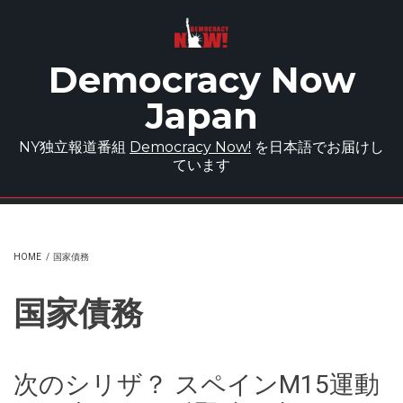
Skip to main content
Democracy Now
Japan
NY独立報道番組
Democracy Now!
を日本語でお届けし
ています
HOME
/
国家債務
国家債務
次のシリザ？ スペインM15運動