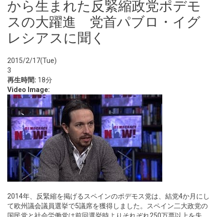
から生まれた反緊縮政党ポデモ
スの大躍進 党首パブロ・イグ
レシアスに聞く
2015/2/17(Tue)
3
再生時間:
18分
Video Image:
2014年、反緊縮を掲げるスペインのポデモス党は、結党4か月にし
て欧州議会議員選挙で5議席を獲得しました。スペイン二大政党の
国民党と社会労働党は前回選挙時よりそれぞれ250万票以上を失