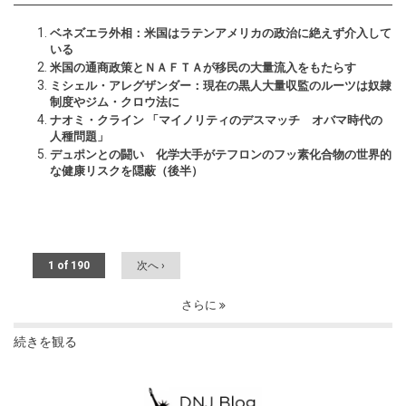
ベネズエラ外相：米国はラテンアメリカの政治に絶えず介入して
いる
米国の通商政策とＮＡＦＴＡが移民の大量流入をもたらす
ミシェル・アレグザンダー：現在の黒人大量収監のルーツは奴隷
制度やジム・クロウ法に
ナオミ・クライン 「マイノリティのデスマッチ オバマ時代の
人種問題」
デュポンとの闘い 化学大手がテフロンのフッ素化合物の世界的
な健康リスクを隠蔽（後半）
1 of 190
次へ ›
さらに
続きを観る