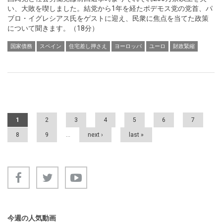
い、大敗を喫しました。結党から1年を経たポデモス党の党首、パ
ブロ・イグレシアス氏をゲストに迎え、民衆に焦点を当てた政策
について聞きます。（18分）
国家債務
スペイン
住宅差し押さえ
ヨーロッパ
ユーロ
財政緊縮
Pages
1
2
3
4
5
6
7
8
9
…
next ›
last »
今週の人気動画