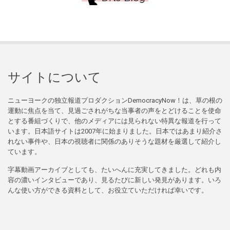
サイトについて
ニューヨークの独立報道プロダクションDemocracyNow！は、草の根の
運動に焦点を当て、見過ごされがちな当事者の声をとどけることを使命
とする番組づくりで、他のメディアには見られない特異な報道を行って
います。日本語サイトは2007年に始まりました。日本ではあまり紹介さ
れない事件や、日本の視聴者に関係のありそうな題材を厳選して紹介し
ています。
字幕動画アーカイブとしても、たいへんに充実してきました。どれも内
容の濃いインタビューであり、見るたびに新しい発見があります。いろ
んな使い方ができる資料として、お役立ていただければ幸いです。