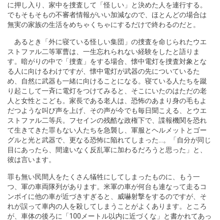
に押し入り、家中を捜査して「怪しい」と決めた人を連行する。
でもそもそもの不審者情報がいい加減なので、ほとんどの場合は
無実の家族の生活をめちゃくちゃにするだけで終わるのだと。
あるとき「外に寝ている怪しい集団」の捜査を命じられたウエ
ストファル二等軍曹は、一生忘れられない経験をしたと語りま
す。暗がりの中で「捜査」をする場合、懐中電灯を捜査対象とな
る人に向けるわけですが、懐中電灯が武器の先についているた
め、自然に武器も一緒に向けることになる。寝ている人たちを蹴
り起こして一斉に電灯をつけてみると、そこにいたのはただの老
人と女性とこども。家長である老人は、恐怖のあまり身の毛もよ
だつような叫び声を上げ、その声が今でも毎日聞こえる、とウエ
ストファル二等兵。フセインの残酷な政権下で、諜報機関を恐れ
て生きてきた罪もない人たちを急襲し、軍服とヘルメットとゴー
グルと光と武器で、更なる恐怖に陥れてしまった…。「自分が同じ
目にあったら、間違いなく反乱軍に加わるだろうと思った」と、
彼は言います。
罪も無い民間人をたくさん犠牲にしてしまったものに、もう一
つ、軍の車両隊列があります。米軍の車が何台も連なって走るコ
ンボイに他の車が近づきすぎると、威嚇射撃をするのですが、そ
れが誤って車内の人を殺してしまうことがよくあります。ところ
が、車体の後ろに「100メートル以内に近づくな」と書かれてあっ