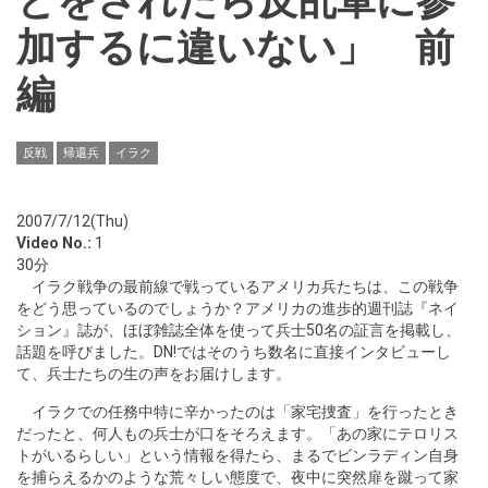
とをされたら反乱軍に参
加するに違いない」 前
編
反戦
帰還兵
イラク
2007/7/12(Thu)
Video No.:
1
30分
イラク戦争の最前線で戦っているアメリカ兵たちは、この戦争
をどう思っているのでしょうか？アメリカの進歩的週刊誌『ネイ
ション』誌が、ほぼ雑誌全体を使って兵士50名の証言を掲載し、
話題を呼びました。DN!ではそのうち数名に直接インタビューし
て、兵士たちの生の声をお届けします。
イラクでの任務中特に辛かったのは「家宅捜査」を行ったとき
だったと、何人もの兵士が口をそろえます。「あの家にテロリス
トがいるらしい」という情報を得たら、まるでビンラディン自身
を捕らえるかのような荒々しい態度で、夜中に突然扉を蹴って家