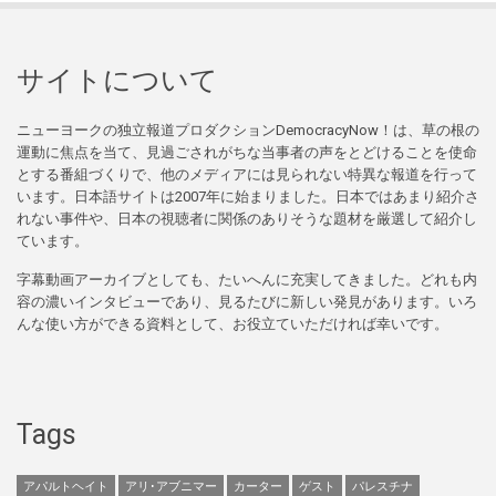
サイトについて
ニューヨークの独立報道プロダクションDemocracyNow！は、草の根の
運動に焦点を当て、見過ごされがちな当事者の声をとどけることを使命
とする番組づくりで、他のメディアには見られない特異な報道を行って
います。日本語サイトは2007年に始まりました。日本ではあまり紹介さ
れない事件や、日本の視聴者に関係のありそうな題材を厳選して紹介し
ています。
字幕動画アーカイブとしても、たいへんに充実してきました。どれも内
容の濃いインタビューであり、見るたびに新しい発見があります。いろ
んな使い方ができる資料として、お役立ていただければ幸いです。
Tags
アパルトヘイト
アリ･アブニマー
カーター
ゲスト
パレスチナ