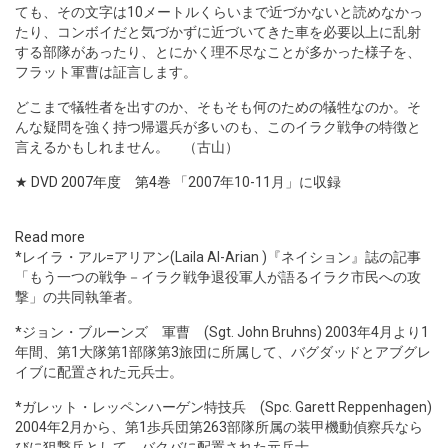
ても、その文字は10メートルくらいまで近づかないと読めなかっ
たり、コンボイだと気づかずに近づいてきた車を必要以上に乱射
する部隊があったり、とにかく理不尽なことが多かった様子を、
フラット軍曹は証言します。
どこまで犠牲者を出すのか、そもそも何のための犠牲なのか。そ
んな疑問を強く持つ帰還兵が多いのも、このイラク戦争の特徴と
言えるかもしれません。 （古山）
★ DVD 2007年度 第4巻
「2007年10-11月」に収録
Read more
*レイラ・アル=アリアン(Laila Al-Arian )『ネイション』誌の記事
「もう一つの戦争－イラク戦争退役軍人が語るイラク市民への攻
撃」の共同執筆者。
*ジョン・ブルーンズ 軍曹 (Sgt. John Bruhns) 2003年4月より1
年間、第1大隊第1部隊第3旅団に所属して、バグダッドとアブグレ
イブに配置された元兵士。
*ガレット・レッペンハーゲン特技兵 (Spc. Garett Reppenhagen)
2004年2月から、第1歩兵団第263部隊所属の装甲機動偵察兵なら
びに狙撃兵として、バクバに配置された元兵士