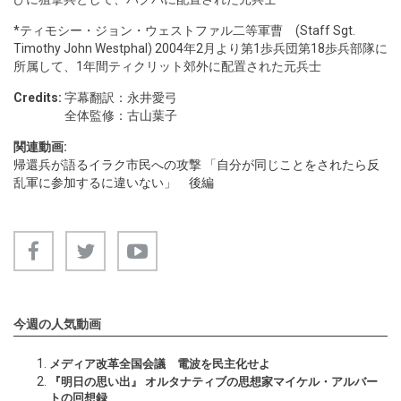
*ティモシー・ジョン・ウェストファル二等軍曹 (Staff Sgt.
Timothy John Westphal) 2004年2月より第1歩兵団第18歩兵部隊に
所属して、1年間ティクリット郊外に配置された元兵士
Credits:
字幕翻訳：永井愛弓
全体監修：古山葉子
関連動画:
帰還兵が語るイラク市民への攻撃 「自分が同じことをされたら反
乱軍に参加するに違いない」 後編
今週の人気動画
メディア改革全国会議 電波を民主化せよ
『明日の思い出』 オルタナティブの思想家マイケル・アルバー
トの回想録