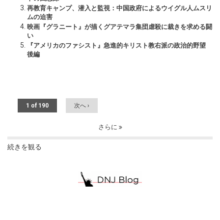
再教育キャンプ、潜入と監視：中国政府によるウイグル人ムスリ
ムの迫害
映画『グラニート』が描くグアテマラ集団虐殺に裁きを求める闘
い
『アメリカのファシスト』急進的キリスト教右派の政治的野望
後編
1 of 190
次へ ›
さらに
続きを観る