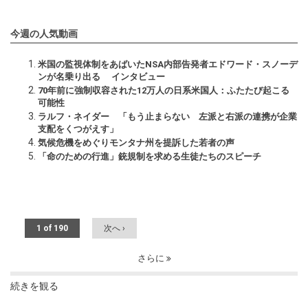
今週の人気動画
米国の監視体制をあばいたNSA内部告発者エドワード・スノーデ
ンが名乗り出る インタビュー
70年前に強制収容された12万人の日系米国人：ふたたび起こる
可能性
ラルフ・ネイダー 「もう止まらない 左派と右派の連携が企業
支配をくつがえす」
気候危機をめぐりモンタナ州を提訴した若者の声
「命のための行進」銃規制を求める生徒たちのスピーチ
1 of 190
次へ ›
さらに
続きを観る