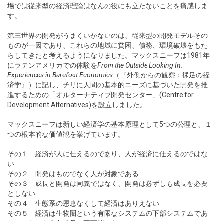
場では従来型の経済理論はなんの役にも立たないことを痛感しま
す。
第三世界の開発がうまくいかないのは、従来型の開発モデルその
ものが一因であり、これらの地域に貧困、債務、環境破壊をもた
らしてきたと考えるようになりました。マックスニーフは1981年
にラテンアメリカでの体験を
From the Outside Looking In:
Experiences in Barefoot Economics
（『外側からの観察：裸足の経
済学』）に記し、チリに人間の基本的ニーズに基づいた開発を推
進するための「オルターナティブ開発センター」(Centre for
Development Alternatives)を設立しました。
マックスニーフは新しい経済学の基本原理として5つの公理と、１
つの根本的な価値観を挙げています。
その１ 経済が人に仕えるのであり、人が経済に仕えるのではな
い
その２ 開発はものでなく人が対象である
その３ 成長と開発は同義ではなく、開発は必ずしも成長を必要
としない
その４ 生態系の恩恵なくして経済はありえない
その５ 経済は生物圏という有限なシステムの下部システムであ