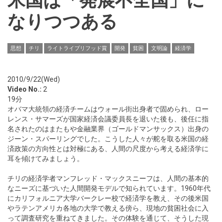
米国は「発展不全国」に
なりつつある
思想
チリ
ライトライブリフッド賞
開発
貧困
文明論
経済学
2010/9/22(Wed)
Video No.:
2
19分
オバマ大統領の経済チームはウォール街出身者で固められ、ロー
レンス・サマーズが国家経済会議委員長を退いた後も、後任に指
名されたのはまたもや金融業界（ゴールドマンサックス）出身の
ジーン・スパーリングでした。こうした人々が舵を取る米国の経
済政策の方向性とは対極にある、人間の尺度から考える経済学に
耳を傾けてみましょう。
チリの経済学者マンフレッド・マックスニーフは、人間の基本的
なニーズに基づいた人間開発モデルで知られています。1960年代
にカリフォルニア大学バークレー校で経済学を教え、その後米国
やラテンアメリカ各地の大学で教える傍ら、現地の貧困社会に入
って調査研究を重ねてきました。その体験を通じて、そうした現