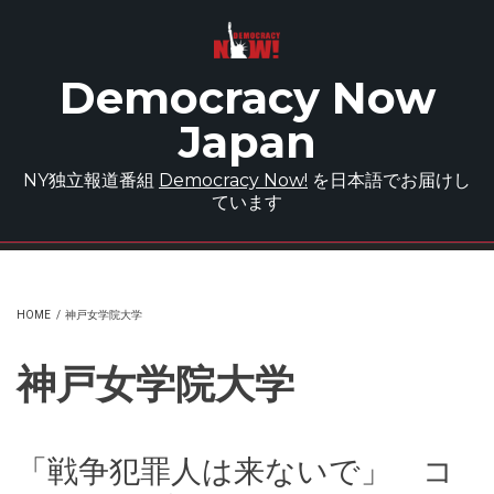
Skip to main content
Democracy Now
Japan
NY独立報道番組
Democracy Now!
を日本語でお届けし
ています
HOME
/
神戸女学院大学
神戸女学院大学
「戦争犯罪人は来ないで」 コ