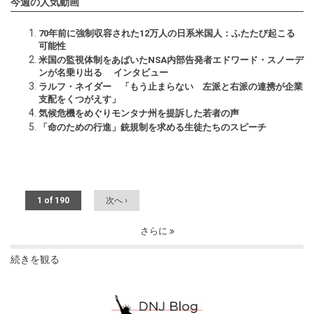
今週の人気動画
70年前に強制収容された12万人の日系米国人：ふたたび起こる
可能性
米国の監視体制をあばいたNSA内部告発者エドワード・スノーデ
ンが名乗り出る インタビュー
ラルフ・ネイダー 「もう止まらない 左派と右派の連携が企業
支配をくつがえす」
気候危機をめぐりモンタナ州を提訴した若者の声
「命のための行進」銃規制を求める生徒たちのスピーチ
1 of 190
次へ ›
さらに
続きを観る