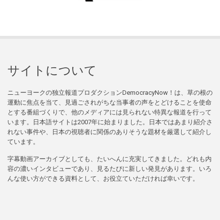
サイトについて
ニューヨークの独立報道プロダクションDemocracyNow！は、草の根の
運動に焦点を当て、見過ごされがちな当事者の声をとどけることを使命
とする番組づくりで、他のメディアには見られない特異な報道を行って
います。日本語サイトは2007年に始まりました。日本ではあまり紹介さ
れない事件や、日本の視聴者に関係のありそうな題材を厳選して紹介し
ています。
字幕動画アーカイブとしても、たいへんに充実してきました。どれも内
容の濃いインタビューであり、見るたびに新しい発見があります。いろ
んな使い方ができる資料として、お役立ていただければ幸いです。