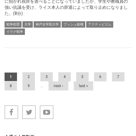
に招かれ祝辞を述べることになっていましたが、学生や教職員の
強い抗議を受け、ライス本人の辞退によって取り止めになりまし
た。(8分)
戦争犯罪
大学
神戸女学院大学
ブッシュ政権
アクティビズム
イラク戦争
Pages
1
2
3
4
5
6
7
8
9
…
next ›
last »