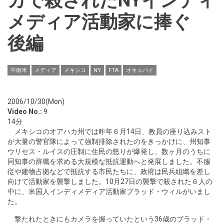
カで殺されたNYインディ
メディア活動家に捧ぐ
後編
中南米
メディア
メキシコ
NY
FTA
オキュパイ
2006/10/30(Mon)
Video No.:
9
14分
メキシコのオアハカ州では昨年６月14日、教員の座り込みスト
が大量の警官隊によって強制排除されたのをきっかけに、州知事
ウリセス・ルイスの圧制に住民の怒りが爆発し、数ヶ月のうちに
同知事の辞職を求める大規模な抵抗運動へと発展しました。不服
従や建物占拠などで抵抗する市民たちに、政府は民兵組織を差し
向けて活動家を襲撃しました。10月27日の襲撃で殺された６人の
中に、米国人インディメディア活動家ブラッド・ウィルがいまし
た。
撃たれたときにもカメラを握っていたという36歳のブラッド・