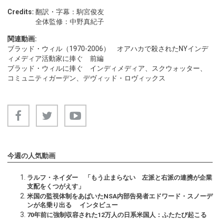
Credits:
翻訳・字幕：駒宮俊友
全体監修：中野真紀子
関連動画:
ブラッド・ウィル（1970-2006） オアハカで殺されたNYインデ
ィメディア活動家に捧ぐ 前編
ブラッド・ウィルに捧ぐ インディメディア、スクウォッター、
コミュニティガーデン、デヴィッド・ロヴィックス
今週の人気動画
ラルフ・ネイダー 「もう止まらない 左派と右派の連携が企業
支配をくつがえす」
米国の監視体制をあばいたNSA内部告発者エドワード・スノーデ
ンが名乗り出る インタビュー
70年前に強制収容された12万人の日系米国人：ふたたび起こる