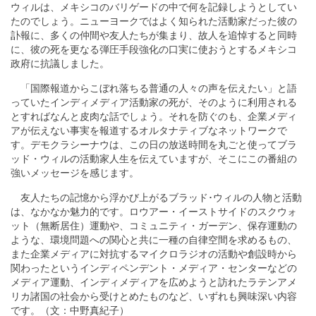
ウィルは、メキシコのバリゲードの中で何を記録しようとしてい
たのでしょう。ニューヨークではよく知られた活動家だった彼の
訃報に、多くの仲間や友人たちが集まり、故人を追悼すると同時
に、彼の死を更なる弾圧手段強化の口実に使おうとするメキシコ
政府に抗議しました。
「国際報道からこぼれ落ちる普通の人々の声を伝えたい」と語
っていたインディメディア活動家の死が、そのように利用される
とすればなんと皮肉な話でしょう。それを防ぐのも、企業メディ
アが伝えない事実を報道するオルタナティブなネットワークで
す。デモクラシーナウは、この日の放送時間を丸ごと使ってブラ
ッド・ウィルの活動家人生を伝えていますが、そこにこの番組の
強いメッセージを感じます。
友人たちの記憶から浮かび上がるブラッド･ウィルの人物と活動
は、なかなか魅力的です。ロウアー・イーストサイドのスクウォ
ット（無断居住）運動や、コミュニティ・ガーデン、保存運動の
ような、環境問題への関心と共に一種の自律空間を求めるもの、
また企業メディアに対抗するマイクロラジオの活動や創設時から
関わったというインディペンデント・メディア・センターなどの
メディア運動、インディメディアを広めようと訪れたラテンアメ
リカ諸国の社会から受けとめたものなど、いずれも興味深い内容
です。（文：中野真紀子）