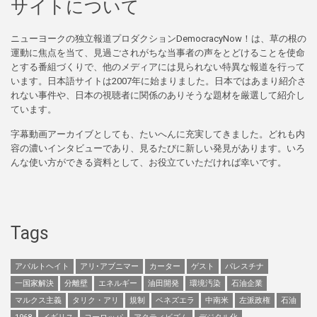
サイトについて
ニューヨークの独立報道プロダクションDemocracyNow！は、草の根の
運動に焦点を当て、見過ごされがちな当事者の声をとどけることを使命
とする番組づくりで、他のメディアには見られない特異な報道を行って
います。日本語サイトは2007年に始まりました。日本ではあまり紹介さ
れない事件や、日本の視聴者に関係のありそうな題材を厳選して紹介し
ています。
字幕動画アーカイブとしても、たいへんに充実してきました。どれも内
容の濃いインタビューであり、見るたびに新しい発見があります。いろ
んな使い方ができる資料として、お役立ていただければ幸いです。
Tags
アパルトヘイト
アリ･アブニマー
カーター
ゲスト
パレスチナ
一国家解決
分離壁
エネルギー
油田開発
環境汚染
石油企業
マルクス主義
タリク・アリ
規制
ベネズエラ
中南米
左派政権
石油