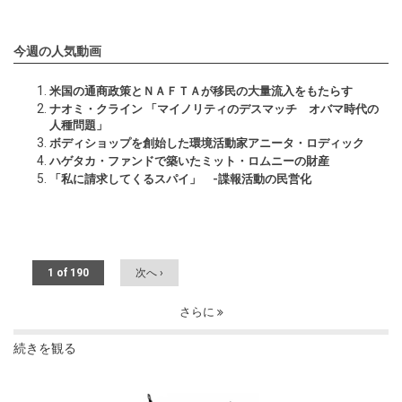
今週の人気動画
米国の通商政策とＮＡＦＴＡが移民の大量流入をもたらす
ナオミ・クライン 「マイノリティのデスマッチ オバマ時代の
人種問題」
ボディショップを創始した環境活動家アニータ・ロディック
ハゲタカ・ファンドで築いたミット・ロムニーの財産
「私に請求してくるスパイ」 -諜報活動の民営化
1 of 190
次へ ›
さらに
続きを観る