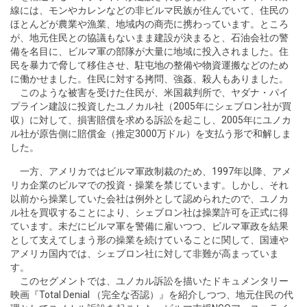
線には、モンやカレンなどの非ビルマ民族が住んでいて、住民の
ほとんどが農業や漁業、地域内の商売に携わっています。ところ
が、地元住民との協議もないまま建設が決まると、石油会社の警
備を名目に、ビルマ軍の部隊が大量に地域に投入されました。住
民を暴力で脅して移住させ、駐屯地の整備や物資運搬などのため
に働かせました。住民に対する拷問、強姦、殺人もありました。
このような被害を受けた住民が、米国裁判所で、ヤダナ・パイ
プライン建設に投資したユノカル社（2005年にシェブロン社が買
収）に対して、損害賠償を求める訴訟を起こし、2005年にユノカ
ル社が原告側に賠償金（推定3000万ドル）を支払う形で和解しま
した。
一方、アメリカではビルマ軍政制裁のため、1997年以降、アメ
リカ企業のビルマでの投資・操業を禁じています。しかし、それ
以前から操業していた会社は例外として認められたので、ユノカ
ル社を買収することにより、シェブロン社は操業許可を正式に得
ています。未だにビルマ軍を警備に雇いつつ、ビルマ軍政を結果
として支えてしまう形の操業を続けていることに関して、国連や
アメリカ国内では、シェブロン社に対して非難が高まっていま
す。
このセグメントでは、ユノカル訴訟を描いたドキュメンタリー
映画『Total Denial （完全な否認）』を紹介しつつ、地元住民の代