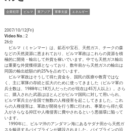
企業犯罪
ビルマ
東アジア
軍事支援
エネルギー
2007/10/12(Fri)
Video No.:
2
26分
ビルマ（ミャンマー）は、鉱石や宝石、天然ガス、チークの森
などの天然資源に恵まれており、ビルマ軍政はこれらの資源を積
極的に開発・輸出して外貨を稼いでいます。中でも天然ガス輸出
は重要な外貨獲得源となっており、数年前から天然ガスの輸出は
同国の輸出総額の約25%を占めています。
ビルマ軍政はそうして得た資金を、国民の医療や教育ではな
く、主に軍隊の存続と拡大のために使ってきました（ビルマ軍の
兵士数は、1988年に18万人だったのが現在は45万人以上）。さら
に、購入された武器はほとんどがビルマ国民に対して用いられ、
ビルマ軍兵士が全国で無数の人権侵害を起こしてきました。これ
らの人権侵害は、軍政が開発を行う際に行われ、事業から得た収
入がさらなる抑圧や人権侵害に費やされるという悪循環に陥って
います。
1990年に、ビルマ沖のアンダマン海にあるヤダナ田から天然ガ
スを輸送するパイプラインが建設されました。パイプラインの沿