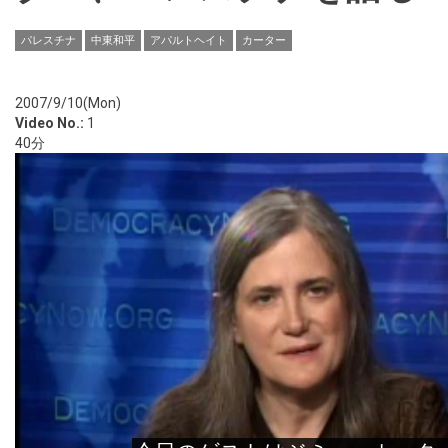
パレスチナ
中東和平
アパルトヘイト
カーター
2007/9/10(Mon)
Video No.:
1
40分