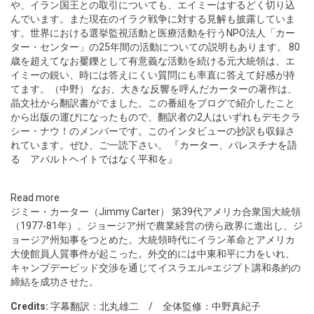
や、イラン国王との取引についても、エイミーはするどく切り込
んでいます。また現在のイラク戦争に対する見解も披露していま
す。世界における選挙監視活動と医療活動を行うNPO法人「カー
ター・センター」の25年間の活動についての説明もあります。 80
歳を超えてなお矍鑠として有意義な活動を続ける元大統領は、エ
イミーの鋭い、時には答えにくい質問にも率直に答えて好感が持
てます。（中野） なお、大きな反響を呼んだカーターの著作は、
晶文社から翻訳書がでました。この番組をブログで紹介したこと
から出版の運びになったもので、翻訳者の2人はいずれもデモクラ
シー・ナウ！のメンバーです。このインタビューの抄訳も収録さ
れています。ぜひ、ご一読下さい。
『カーター、パレスチナを語
る アパルトヘイトではなく平和を』
Read more
ジミー・カーター（Jimmy Carter） 第39代アメリカ合衆国大統領
（1977-81年）。ジョージア州で農業経営の傍ら政界に進出し、ジ
ョージア州知事をつとめた。大統領時代にイラン革命とアメリカ
大使館員人質事件が起こった。外交的には中東和平に力をいれ、
キャンプデービッド交渉を通じてイスラエル=エジプト講和条約の
締結を成功させた。
Credits:
字幕翻訳：北丸雄二 / 全体監修：中野真紀子