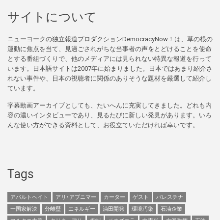
サイトについて
ニューヨークの独立報道プロダクションDemocracyNow！は、草の根の
運動に焦点を当て、見過ごされがちな当事者の声をとどけることを使命
とする番組づくりで、他のメディアには見られない特異な報道を行って
います。日本語サイトは2007年に始まりました。日本ではあまり紹介さ
れない事件や、日本の視聴者に関係のありそうな題材を厳選して紹介し
ています。
字幕動画アーカイブとしても、たいへんに充実してきました。どれも内
容の濃いインタビューであり、見るたびに新しい発見があります。いろ
んな使い方ができる資料として、お役立ていただければ幸いです。
Tags
アパルトヘイト
アリ･アブニマー
カーター
ゲスト
パレスチナ
一国家解決
分離壁
エネルギー
油田開発
環境汚染
石油企業