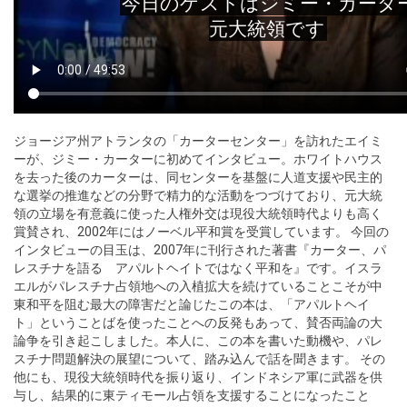
ジョージア州アトランタの「カーターセンター」を訪れたエイミ
ーが、ジミー・カーターに初めてインタビュー。ホワイトハウス
を去った後のカーターは、同センターを基盤に人道支援や民主的
な選挙の推進などの分野で精力的な活動をつづけており、元大統
領の立場を有意義に使った人権外交は現役大統領時代よりも高く
賞賛され、2002年にはノーベル平和賞を受賞しています。 今回の
インタビューの目玉は、2007年に刊行された著書『カーター、パ
レスチナを語る アパルトヘイトではなく平和を』です。イスラ
エルがパレスチナ占領地への入植拡大を続けていることこそが中
東和平を阻む最大の障害だと論じたこの本は、「アパルトヘイ
ト」ということばを使ったことへの反発もあって、賛否両論の大
論争を引き起こしました。本人に、この本を書いた動機や、パレ
スチナ問題解決の展望について、踏み込んで話を聞きます。 その
他にも、現役大統領時代を振り返り、インドネシア軍に武器を供
与し、結果的に東ティモール占領を支援することになったこと