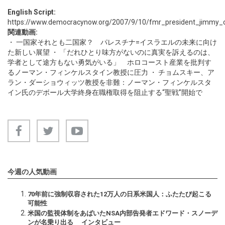
English Script:
https://www.democracynow.org/2007/9/10/fmr_president_jimmy_ca
関連動画:
・
一国家それとも二国家？ パレスチナ=イスラエルの未来に向け
た新しい展望
・
「だれひとり味方がないのに真実を訴えるのは、
学者として途方もない勇気がいる」 ホロコースト産業を批判す
るノーマン・フィンケルスタイン教授に圧力
・
チョムスキー、ア
ラン・ダーショウィッツ教授を非難：ノーマン・フィンケルスタ
イン氏のデボール大学終身在職権取得を阻止する“聖戦”開始で
今週の人気動画
70年前に強制収容された12万人の日系米国人：ふたたび起こる
可能性
米国の監視体制をあばいたNSA内部告発者エドワード・スノーデ
ンが名乗り出る インタビュー