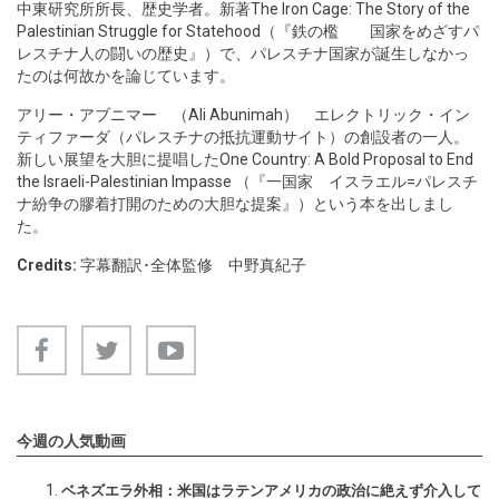
中東研究所所長、歴史学者。新著The Iron Cage: The Story of the
Palestinian Struggle for Statehood（『鉄の檻 国家をめざすパ
レスチナ人の闘いの歴史』）で、パレスチナ国家が誕生しなかっ
たのは何故かを論じています。
アリー・アブニマー （Ali Abunimah） エレクトリック・イン
ティファーダ（パレスチナの抵抗運動サイト）の創設者の一人。
新しい展望を大胆に提唱したOne Country: A Bold Proposal to End
the Israeli-Palestinian Impasse （『一国家 イスラエル=パレスチ
ナ紛争の膠着打開のための大胆な提案』）という本を出しまし
た。
Credits:
字幕翻訳･全体監修 中野真紀子
今週の人気動画
ベネズエラ外相：米国はラテンアメリカの政治に絶えず介入して