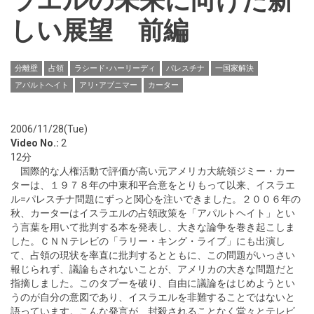
ラエルの未来に向けた新
しい展望 前編
分離壁
占領
ラシード･ハーリーディ
パレスチナ
一国家解決
アパルトヘイト
アリ･アブニマー
カーター
2006/11/28(Tue)
Video No.:
2
12分
国際的な人権活動で評価が高い元アメリカ大統領ジミー・カー
ターは、１９７８年の中東和平合意をとりもって以来、イスラエ
ル=パレスチナ問題にずっと関心を注いできました。２００６年の
秋、カーターはイスラエルの占領政策を「アパルトヘイト」とい
う言葉を用いて批判する本を発表し、大きな論争を巻き起こしま
した。ＣＮＮテレビの「ラリー・キング・ライブ」にも出演し
て、占領の現状を率直に批判するとともに、この問題がいっさい
報じられず、議論もされないことが、アメリカの大きな問題だと
指摘しました。このタブーを破り、自由に議論をはじめようとい
うのが自分の意図であり、イスラエルを非難することではないと
語っています。こんな発言が、封殺されることなく堂々とテレビ