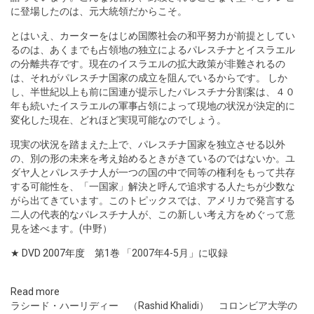
に登場したのは、元大統領だからこそ。
とはいえ、カーターをはじめ国際社会の和平努力が前提としてい
るのは、あくまでも占領地の独立によるパレスチナとイスラエル
の分離共存です。現在のイスラエルの拡大政策が非難されるの
は、それがパレスチナ国家の成立を阻んでいるからです。 しか
し、半世紀以上も前に国連が提示したパレスチナ分割案は、４０
年も続いたイスラエルの軍事占領によって現地の状況が決定的に
変化した現在、どれほど実現可能なのでしょう。
現実の状況を踏まえた上で、パレスチナ国家を独立させる以外
の、別の形の未来を考え始めるときがきているのではないか。ユ
ダヤ人とパレスチナ人が一つの国の中で同等の権利をもって共存
する可能性を、「一国家」解決と呼んで追求する人たちが少数な
がら出てきています。このトピックスでは、アメリカで発言する
二人の代表的なパレスチナ人が、この新しい考え方をめぐって意
見を述べます。(中野）
★ DVD 2007年度 第1巻
「2007年4-5月」に収録
Read more
ラシード・ハーリディー （Rashid Khalidi） コロンビア大学の