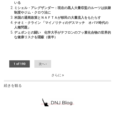
いる
ミシェル・アレグザンダー：現在の黒人大量収監のルーツは奴隷
制度やジム・クロウ法に
米国の通商政策とＮＡＦＴＡが移民の大量流入をもたらす
ナオミ・クライン 「マイノリティのデスマッチ オバマ時代の
人種問題」
デュポンとの闘い 化学大手がテフロンのフッ素化合物の世界的
な健康リスクを隠蔽（後半）
1 of 190
次へ ›
さらに
続きを観る