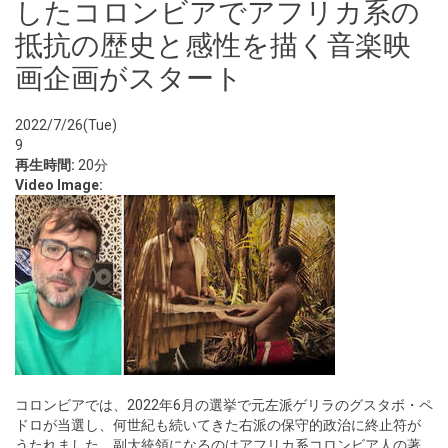
したコロンビアでアフリカ系の
抵抗の歴史と感性を描く音楽映
画企画がスタート
2022/7/26(Tue)
9
再生時間:
20分
Video Image:
コロンビアでは、2022年6月の選挙で元左派ゲリラのグスタボ・ペ
ドロが当選し、何世紀も続いてきた右派の保守的政治に終止符が
うたれました。副大統領になるのはアフリカ系コロンビア人の著