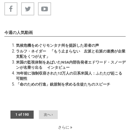
今週の人気動画
気候危機をめぐりモンタナ州を提訴した若者の声
ラルフ・ネイダー 「もう止まらない 左派と右派の連携が企業
支配をくつがえす」
米国の監視体制をあばいたNSA内部告発者エドワード・スノーデ
ンが名乗り出る インタビュー
70年前に強制収容された12万人の日系米国人：ふたたび起こる
可能性
「命のための行進」銃規制を求める生徒たちのスピーチ
1 of 190
次へ ›
さらに