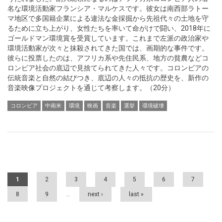
名な環境活動家フランシア・マルケスです。彼女は南西部ラトー
マ地区で多国籍企業による違法な金採掘から先祖代々の土地を守
るために立ち上がり、女性たちを率いて命がけで闘い、2018年に
ゴールドマン環境賞を受賞しています。これまで左派の政治家や
環境活動家が次々と抹殺されてきた国では、画期的な事件です。
彼らに投票したのは、アフリカ系や先住民系、地方の貧農などコ
ロンビア社会の底辺で見捨てられてきた人々です。コロンビアの
伝統音楽と自然の結びつき、底辺の人々の抵抗の歴史を、新作の
音楽映像プロジェクトを通じて考察します。（20分）
コロンビア
中南米
環境
映画
音楽
選挙
環境破壊
Pages
1
2
3
4
5
6
7
8
9
…
next ›
last »