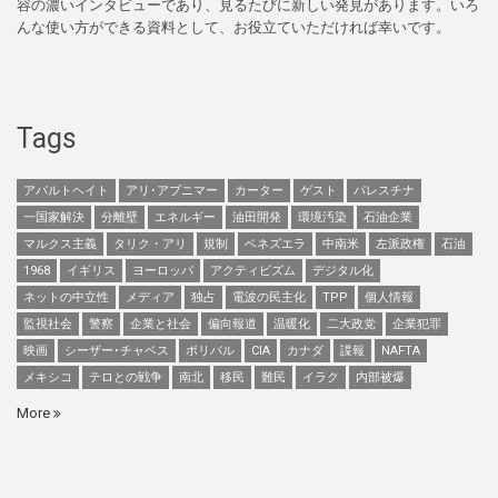
容の濃いインタビューであり、見るたびに新しい発見があります。いろ
んな使い方ができる資料として、お役立ていただければ幸いです。
Tags
アパルトヘイト
アリ･アブニマー
カーター
ゲスト
パレスチナ
一国家解決
分離壁
エネルギー
油田開発
環境汚染
石油企業
マルクス主義
タリク・アリ
規制
ベネズエラ
中南米
左派政権
石油
1968
イギリス
ヨーロッパ
アクティビズム
デジタル化
ネットの中立性
メディア
独占
電波の民主化
TPP
個人情報
監視社会
警察
企業と社会
偏向報道
温暖化
二大政党
企業犯罪
映画
シーザー･チャベス
ボリバル
CIA
カナダ
諜報
NAFTA
メキシコ
テロとの戦争
南北
移民
難民
イラク
内部被爆
More