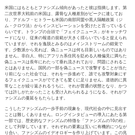
米国にはもともとファシズム傾向があったと彼は指摘します。第
二次世界大戦前の米国は、
露骨な人種差別がピークに達してお
り
、アドルフ・ヒトラーも米国の南部同盟や黒人隔離政策（ジ
ム・クロウ法）からインスピレーションを受けたと言っているく
らいです。トランプの台頭で「フェイクニュース」がキャッチワ
ードになり、従来の報道の規範が大きく揺らいでいると捉えられ
ていますが、それを逸脱とみるのはメインストリームの錯覚で
す。少数派から見れば、偽ニュースは何も目新しいものではあり
ません。非白人、特にアフリカ系住民を貶める人種偏見に満ちた
偽ニュースは長年にわたって垂れ流されており、問題にされるこ
とはありません。国民の一部を偽ニュースで攻撃することが当た
り前になった社会では、それを一歩進めて、誰でも攻撃対象にす
るフェイクニュースがでてきても驚くに足りません。道徳的に異
常なことが繰り返されるうちに、それが普通の状態となり、かつ
ては許しがたかったことも受け入れられるようになる。それがフ
ァシズムの蔓延をもたらします。
こうしたファシズムの一歩手前の現象を、現代社会の中に見出す
ことは難しくありません。ロングインタビューの導入にあたる第
一部では、歴史的なファシズムの特徴を「ファシズムの10の柱」
として列挙しています。それぞれの要素は互いに有機的につなが
り合い、ファシズムのイデオロギーを作り上げています。この兆