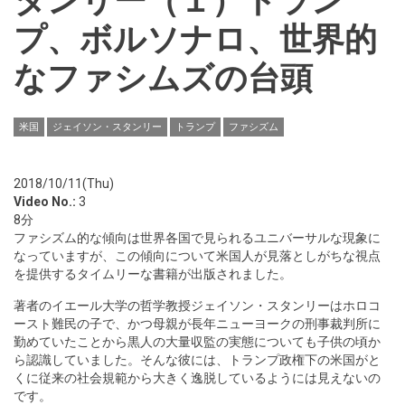
タンリー（１）トラン
プ、ボルソナロ、世界的
なファシムズの台頭
米国
ジェイソン・スタンリー
トランプ
ファシズム
2018/10/11(Thu)
Video No.:
3
8分
ファシズム的な傾向は世界各国で見られるユニバーサルな現象に
なっていますが、この傾向について米国人が見落としがちな視点
を提供するタイムリーな書籍が出版されました。
著者のイエール大学の哲学教授ジェイソン・スタンリーはホロコ
ースト難民の子で、かつ母親が長年ニューヨークの刑事裁判所に
勤めていたことから黒人の大量収監の実態についても子供の頃か
ら認識していました。そんな彼には、トランプ政権下の米国がと
くに従来の社会規範から大きく逸脱しているようには見えないの
です。