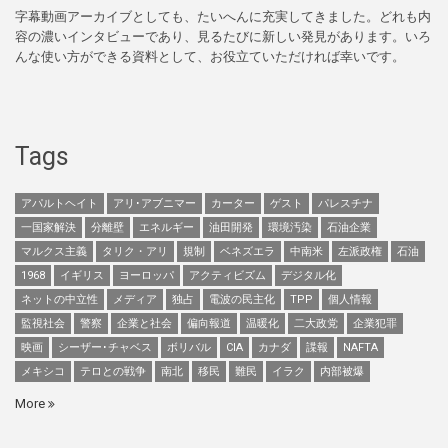
字幕動画アーカイブとしても、たいへんに充実してきました。どれも内
容の濃いインタビューであり、見るたびに新しい発見があります。いろ
んな使い方ができる資料として、お役立ていただければ幸いです。
Tags
アパルトヘイト
アリ･アブニマー
カーター
ゲスト
パレスチナ
一国家解決
分離壁
エネルギー
油田開発
環境汚染
石油企業
マルクス主義
タリク・アリ
規制
ベネズエラ
中南米
左派政権
石油
1968
イギリス
ヨーロッパ
アクティビズム
デジタル化
ネットの中立性
メディア
独占
電波の民主化
TPP
個人情報
監視社会
警察
企業と社会
偏向報道
温暖化
二大政党
企業犯罪
映画
シーザー･チャベス
ボリバル
CIA
カナダ
諜報
NAFTA
メキシコ
テロとの戦争
南北
移民
難民
イラク
内部被爆
More