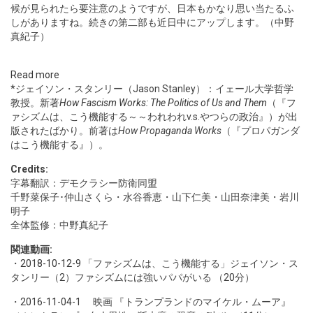
候が見られたら要注意のようですが、日本もかなり思い当たるふ
しがありますね。続きの第二部も近日中にアップします。（中野
真紀子）
Read more
*ジェイソン・スタンリー（Jason Stanley）：イェール大学哲学
教授。新著
How Fascism Works: The Politics of Us and Them
（『フ
ァシズムは、こう機能する～～われわれv.s.やつらの政治』）が出
版されたばかり。前著は
How Propaganda Works
（『プロパガンダ
はこう機能する』）。
Credits:
字幕翻訳：デモクラシー防衛同盟
千野菜保子･仲山さくら・水谷香恵・山下仁美・山田奈津美・岩川
明子
全体監修：中野真紀子
関連動画:
・
2018-10-12-9
「ファシズムは、こう機能する」ジェイソン・ス
タンリー（2）ファシズムには強いパパがいる （20分）
・
2016-11-04-1
映画 『トランプランドのマイケル・ムーア』