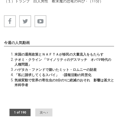
（１）トランプ 白人男性 断末魔の恐竜の叫び - （11分）
今週の人気動画
米国の通商政策とＮＡＦＴＡが移民の大量流入をもたらす
ナオミ・クライン 「マイノリティのデスマッチ オバマ時代の
人種問題」
ハゲタカ・ファンドで築いたミット・ロムニーの財産
「私に請求してくるスパイ」 -諜報活動の民営化
気候変動で世界の寄生虫の3分の1に絶滅のおそれ 影響は甚大と
米科学者
1 of 190
次へ ›