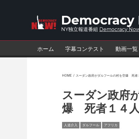
Skip to main content
Democracy
NY独立報道番組
Democracy Now
ホーム
字幕コンテスト
動画一覧
HOME
/
スーダン政府がダルフールの村を空爆 死者
スーダン政府
爆 死者１４
人道介入
ダルフール
アフリカ