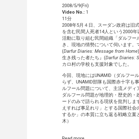
2008/5/9(Fri)
Video No.:
1
11分
2008年5月４日、スーダン政府は
を含む民間人死者14人という200
活動に取り組む民間組織「ダルフール
き、現地の情勢について伺います。
(
Darfur Diaries: Message from Home
生き残った者たち』(
Darfur Diaries: S
カロ村の学校も支援対象でした。
今回、現地にはUNAMID（ダルフ
らず、UNAMID部隊も国際赤十字
ルフール問題について、主流メディ
ダルフール問題が地理的・歴史的・
ードのみで語られる現状を批判します
えすれば事足れり」とする国際社会
するか」の本質に立ち返る戦略立案
木）
Read more