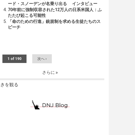
ード・スノーデンが名乗り出る インタビュー
70年前に強制収容された12万人の日系米国人：ふ
たたび起こる可能性
「命のための行進」銃規制を求める生徒たちのス
ピーチ
1 of 190
次へ ›
さらに
続きを観る