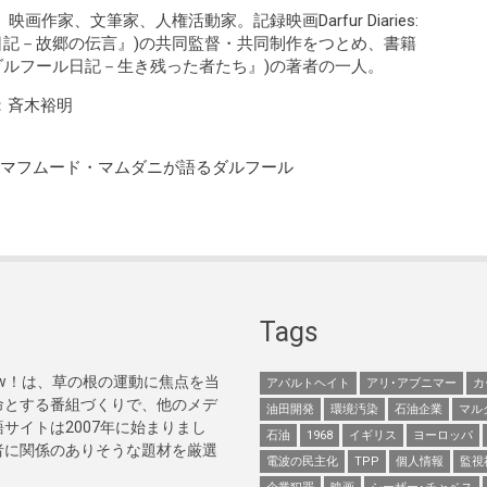
）映画作家、文筆家、人権活動家。記録映画Darfur Diaries:
ルフール日記－故郷の伝言』)の共同監督・共同制作をつとめ、書籍
f Survival(『ダルフール日記－生き残った者たち』)の著者の一人。
：斉木裕明
マフムード・マムダニが語るダルフール
Tags
Now！は、草の根の運動に焦点を当
アパルトヘイト
アリ･アブニマー
カ
命とする番組づくりで、他のメデ
油田開発
環境汚染
石油企業
マル
サイトは2007年に始まりまし
石油
1968
イギリス
ヨーロッパ
者に関係のありそうな題材を厳選
電波の民主化
TPP
個人情報
監視