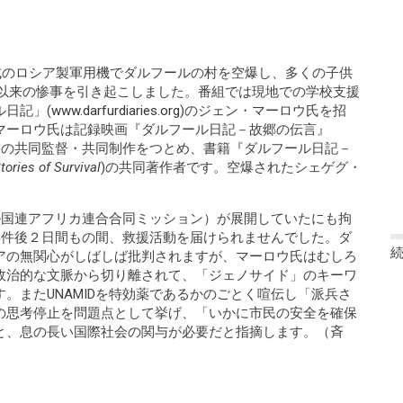
旧式のロシア製軍用機でダルフールの村を空爆し、多くの子供
0年以来の惨事を引き起こしました。番組では現地での学校支援
日記」(
www.darfurdiaries.org
)のジェン・マーロウ氏を招
マーロウ氏は記録映画『ダルフール日記－故郷の伝言』
)の共同監督・共同制作をつとめ、書籍『ダルフール日記－
tories of Survival
)の共同著作者です。空爆されたシェゲグ・
ール国連アフリカ連合合同ミッション）が展開していたにも拘
も事件後２日間もの間、救援活動を届けられませんでした。ダ
アの無関心がしばしば批判されますが、マーロウ氏はむしろ
政治的な文脈から切り離されて、「ジェノサイド」のキーワ
。またUNAMIDを特効薬であるかのごとく喧伝し「派兵さ
の思考停止を問題点として挙げ、「いかに市民の安全を確保
と、息の長い国際社会の関与が必要だと指摘します。（斉