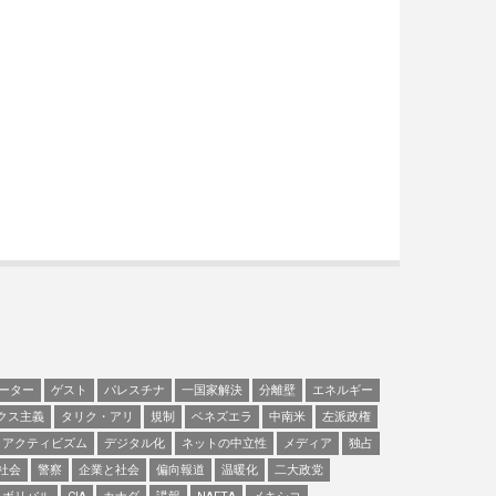
ーター
ゲスト
パレスチナ
一国家解決
分離壁
エネルギー
クス主義
タリク・アリ
規制
ベネズエラ
中南米
左派政権
アクティビズム
デジタル化
ネットの中立性
メディア
独占
社会
警察
企業と社会
偏向報道
温暖化
二大政党