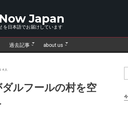
 Now Japan
!
を日本語でお届けしています
過去記事
about us
１４人
がダルフールの村を空
人
今