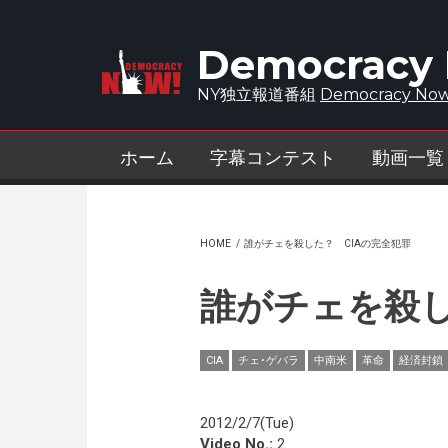
Skip to main content
Democracy
NY独立報道番組
Democracy Now
ホーム
字幕コンテスト
動画一覧
HOME
/
誰がチェを殺した？ CIAの完全犯罪
誰がチェを殺し
CIA
チェ･ゲバラ
中南米
革命
経済封鎖
2012/2/7(Tue)
Video No.:
2