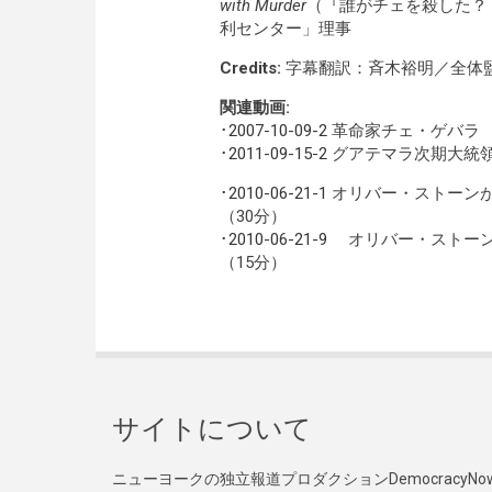
with Murder
（『誰がチェを殺した？ 
利センター」理事
Credits:
字幕翻訳：斉木裕明／全体
関連動画:
･
2007-10-09-2
革命家チェ・ゲバラ 没
･
2011-09-15-2
グアテマラ次期大統領オ
･
2010-06-21-1
オリバー・ストーンが
（30分）
･
2010-06-21-9
オリバー・ストーンが
（15分）
サイトについて
ニューヨークの独立報道プロダクションDemocracy