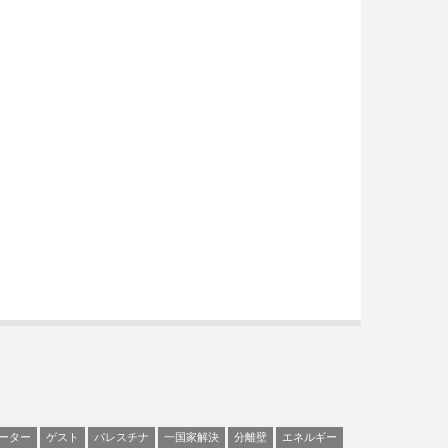
ーター
ゲスト
パレスチナ
一国家解決
分離壁
エネルギー