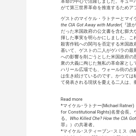
革命の中心で活躍しました。キュー
がて第三世界革命を推進するためア
ゲストのマイケル・ラトナーとマイ
the CIA Got Away with Murder
(『誰
だった米国政府の公文書を含む膨大
揮した事実を明らかにしました。こ
殺害作戦への関与を否定する米国政
基いて、ゲストの二人がゲバラの最
への影響を削ごうとした米国政府の
衆の大義に殉じた無私の革命家とし
ハリール広場でも、ウォール街の占
は生き続けているのです。かつては
て発表される現状を憂える二人は、
Read more
*マイケル･ラトナー(Michael Ra
for Constitutional Rig
る。
Who Killed Che? How the CIA Go
罪』）の共著者。
*マイケル･スティーブン･スミス（Michael