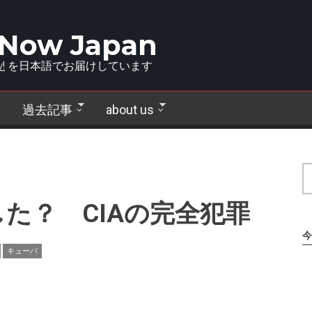
 Now Japan
!
を日本語でお届けしています
過去記事
about us
た？ CIAの完全犯罪
今
キューバ