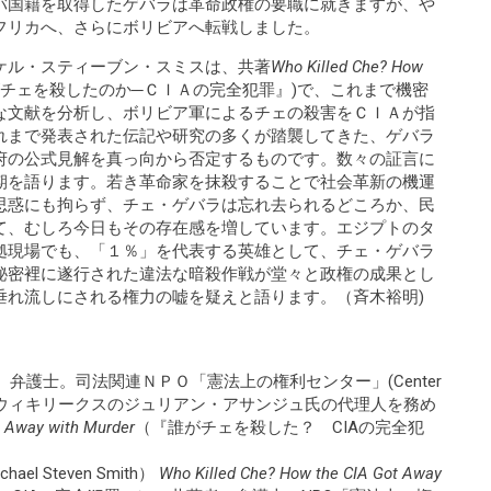
バ国籍を取得したゲバラは革命政権の要職に就きますが、や
フリカへ、さらにボリビアへ転戦しました。
ケル・スティーブン・スミスは、共著
Who Killed Che? How
がチェを殺したのか─ＣＩＡの完全犯罪』)で、これまで機密
な文献を分析し、ボリビア軍によるチェの殺害をＣＩＡが指
れまで発表された伝記や研究の多くが踏襲してきた、ゲバラ
府の公式見解を真っ向から否定するものです。数々の証言に
期を語ります。若き革命家を抹殺することで社会革新の機運
思惑にも拘らず、チェ・ゲバラは忘れ去られるどころか、民
て、むしろ今日もその存在感を増しています。エジプトのタ
拠現場でも、「１％」を代表する英雄として、チェ・ゲバラ
秘密裡に遂行された違法な暗殺作戦が堂々と政権の成果とし
垂れ流しにされる権力の嘘を疑えと語ります。（斉木裕明)
tner) 弁護士。司法関連ＮＰＯ「憲法上の権利センター」(Center
hts)名誉会長。ウィキリークスのジュリアン・アサンジュ氏の代理人を務め
t Away with Murder
（『誰がチェを殺した？ CIAの完全犯
 Steven Smith）
Who Killed Che? How the CIA Got Away