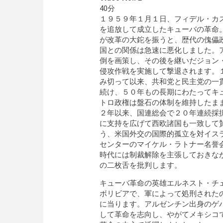
40分
１９５９年１月１日、フィデル・カ
を追放して成立したキューバの革命
が改革の大鉈を振うと、歴代の傀儡
国との関係は急速に悪化しました。
倒を画策し、その後を継いだジョン
侵攻作戦を実施して撃退されます。
み切って以来、共和党と民主党の一
続け、５０年もの長期にわたってキ
トロ政権は盤石の体制を維持したま
２年以来、国連総会で２０年連続採
に支持を広げて西欧諸国も一致して
う、米国外交の国際的孤立を対イス
センターのマイケル・ラトナー名誉
時代には制裁解除を主張しておきな
の二枚舌を批判します。
キューバ革命の英雄エルネスト・チ
ボリビアで、軍によって処刑された
に当ります。アルゼンチン出身のゲ
して革命を志向し、やがてメキシコ