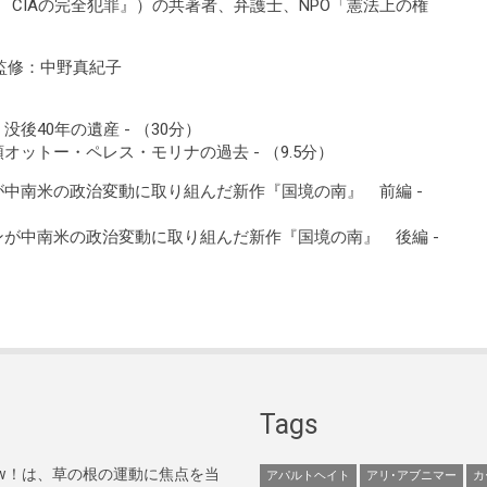
CIAの完全犯罪』）の共著者、弁護士、NPO「憲法上の権
監修：中野真紀子
後40年の遺産 - （30分）
ットー・ペレス・モリナの過去 - （9.5分）
中南米の政治変動に取り組んだ新作『国境の南』 前編 -
中南米の政治変動に取り組んだ新作『国境の南』 後編 -
Tags
Now！は、草の根の運動に焦点を当
アパルトヘイト
アリ･アブニマー
カ