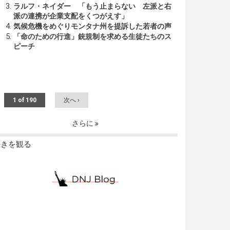
ラルフ・ネイダー 「もう止まらない 左派と右
派の連携が企業支配をくつがえす」
気候危機をめぐりモンタナ州を提訴した若者の声
「命のための行進」銃規制を求める生徒たちのス
ピーチ
1 of 190
次へ ›
さらに
続きを観る