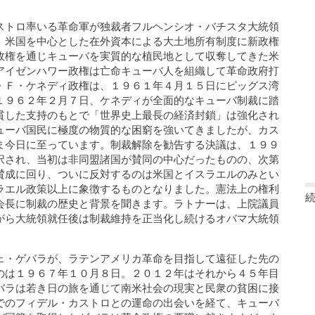
ストロ率いる革命軍が独裁者フルヘンシオ・バチスタ大統領
。米国を中心とした在外資本による大土地所有制度に新政権
政権を通じキューバを実質的な植民地として収奪してきた米
アイゼンハワー政権は亡命キューバ人を組織して革命政府打
・Ｆ・ケネディ政権は、１９６１年４月１５日にピッグス湾
１９６２年２月７日、ケネディが全面的なキューバ制裁に踏
貫した支持のもとで「世界史上最長の経済封鎖」は強化され
ューバ国民に極度の物質的な困窮を強いてきましたが、カス
ま今日に至っています。制裁解除を勧告する決議は、１９９
択され、当初は非同盟諸国が賛同の中心だったものの、次第
賛成に回り、ついに反対するのは米国とイスラエルのみとい
ラエル政策以上に象徴するものとなりました。憲法上の権利
会長に制裁の歴史と背景を聞きます。ラトナーは、上院議員
がら大統領就任後は制裁維持を正当化し続けるオバマ大統領
ェ・ゲバラが、ラテンアメリカ革命を目指して遠征した先の
のは１９６７年１０月８日。２０１２年はそれから４５年目
バラは若き日の旅を通じて南米社会の現実と民衆の貧困に接
でのフィデル・カストロとの運命の出会いを経て、キューバ