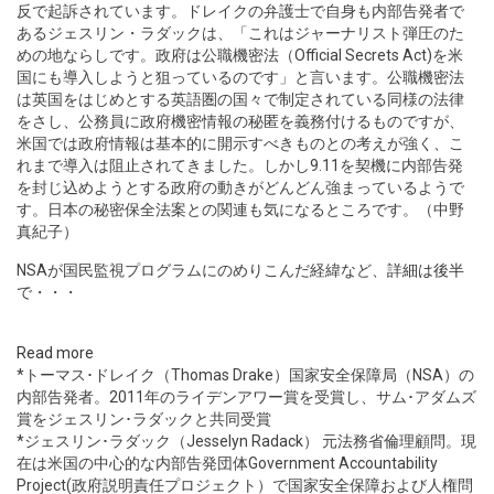
反で起訴されています。ドレイクの弁護士で自身も内部告発者で
あるジェスリン・ラダックは、「これはジャーナリスト弾圧のた
めの地ならしです。政府は公職機密法（Official Secrets Act)を米
国にも導入しようと狙っているのです」と言います。公職機密法
は英国をはじめとする英語圏の国々で制定されている同様の法律
をさし、公務員に政府機密情報の秘匿を義務付けるものですが、
米国では政府情報は基本的に開示すべきものとの考えが強く、こ
れまで導入は阻止されてきました。しかし9.11を契機に内部告発
を封じ込めようとする政府の動きがどんどん強まっているようで
す。日本の秘密保全法案との関連も気になるところです。（中野
真紀子）
NSAが国民監視プログラムにのめりこんだ経緯など、
詳細は後半
で
・・・
Read more
*トーマス･ドレイク（Thomas Drake）国家安全保障局（NSA）の
内部告発者。2011年のライデンアワー賞を受賞し、サム･アダムズ
賞をジェスリン･ラダックと共同受賞
*ジェスリン･ラダック（Jesselyn Radack） 元法務省倫理顧問。現
在は米国の中心的な内部告発団体Government Accountability
Project(政府説明責任プロジェクト）で国家安全保障および人権問