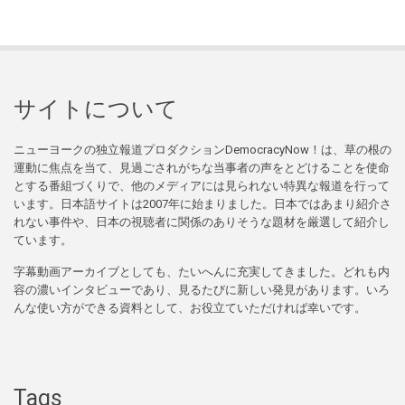
サイトについて
ニューヨークの独立報道プロダクションDemocracyNow！は、草の根の
運動に焦点を当て、見過ごされがちな当事者の声をとどけることを使命
とする番組づくりで、他のメディアには見られない特異な報道を行って
います。日本語サイトは2007年に始まりました。日本ではあまり紹介さ
れない事件や、日本の視聴者に関係のありそうな題材を厳選して紹介し
ています。
字幕動画アーカイブとしても、たいへんに充実してきました。どれも内
容の濃いインタビューであり、見るたびに新しい発見があります。いろ
んな使い方ができる資料として、お役立ていただければ幸いです。
Tags