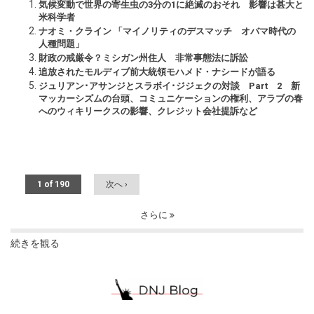
気候変動で世界の寄生虫の3分の1に絶滅のおそれ 影響は甚大と
米科学者
ナオミ・クライン 「マイノリティのデスマッチ オバマ時代の
人種問題」
財政の戒厳令？ミシガン州住人 非常事態法に訴訟
追放されたモルディブ前大統領モハメド・ナシードが語る
ジュリアン･アサンジとスラボイ･ジジェクの対談 Part 2 新
マッカーシズムの台頭、コミュニケーションの権利、アラブの春
へのウィキリークスの影響、クレジット会社提訴など
1 of 190
次へ ›
さらに
続きを観る