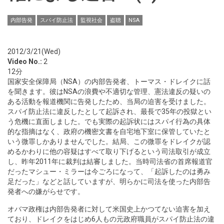
内部告発
スパイ防止法
監視社会
盗聴
NSA
2012/3/21(Wed)
Video No.:
2
12分
国家安全保障局（NSA）の内部告発者、トーマス・ドレイクに話
を聞きます。彼はNSAの浪費や不適切な管理、憲法違反の疑いの
ある活動を報道機関に告発したため、当局の迫害を受けました。
スパイ防止法に違反したとして起訴され、最長で35年の投獄とい
う危機に直面しました。でも実際の起訴状にはスパイ行為の具体
的な指摘はなく、政府の機密文書を自宅地下室に保管していたと
いう微罪しかありませんでした。結局、この微罪をドレイクが認
めるかわりに他の容疑はすべて取り下げるという司法取引が成立
し、昨年2011年に裁判は結審しました。当時司法省の首席報道官
だったマシュー・ミラーは今ごろになって、「起訴したのは勇み
足だった」などと話していますが、明らかに司法を使った内部告
発者への嫌がらせです。
オバマ政権は内部告発者に対して米国史上かつてない迫害を加え
ており、ドレイクをはじめ6人もの元政府職員がスパイ防止法の違