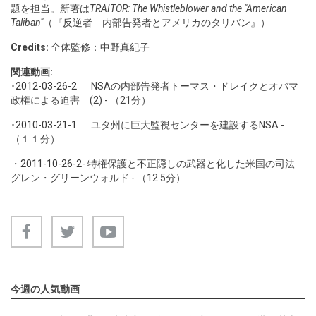
題を担当。新著は
TRAITOR: The Whistleblower and the "American
Taliban"
（『反逆者 内部告発者とアメリカのタリバン』）
Credits:
全体監修：中野真紀子
関連動画:
･
2012-03-26-2
NSAの内部告発者トーマス・ドレイクとオバマ
政権による迫害 (2) - （21分）
･
2010-03-21-1
ユタ州に巨大監視センターを建設するNSA -
（１１分）
・
2011-10-26-2
- 特権保護と不正隠しの武器と化した米国の司法
グレン・グリーンウォルド - （12.5分）
今週の人気動画