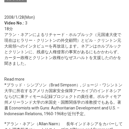
2008/1/28(Mon)
Video No.:
3
18分
アラン・ネアンによるリチャード・ホルブルック（元国連大使で
現在はヒラリー・クリントンの外交顧問）とビル・クリントン元
大統領へのインタビューを再放送します。ネアンはホルブルック
とクリントンに、残虐な人権侵害の事実があるにもかかわらず、
カーター政権とクリントン政権がなぜスハルトを支援したのかを
聞きました。
Read more
*ブラッド・シンプソン（Brad Simpson）, ジョージ・ワシントン
大学に所在するアメリカ国家安全保障アーカイブのインドネシア
ならびに東ティモール記録プロジェクトの責任者。ボルティモア
州メリーランド大学の米国史・国際関係学の准教授でもある。著
書 Economists with Guns: Authoritarian Development and U.S. –
Indonesian Relations, 1960-1968が近刊予定。
*アラン・ネアン（Allan Nairn） 長年インドネシアをカバーして