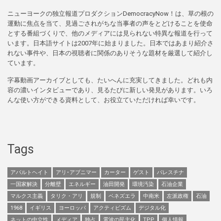
ニューヨークの独立報道プロダクションDemocracyNow！は、草の根の
運動に焦点を当て、見過ごされがちな当事者の声をとどけることを使命
とする番組づくりで、他のメディアには見られない特異な報道を行って
います。日本語サイトは2007年に始まりました。日本ではあまり紹介さ
れない事件や、日本の視聴者に関係のありそうな題材を厳選して紹介し
ています。
字幕動画アーカイブとしても、たいへんに充実してきました。どれも内
容の濃いインタビューであり、見るたびに新しい発見があります。いろ
んな使い方ができる資料として、お役立ていただければ幸いです。
Tags
アパルトヘイト
アリ･アブニマー
カーター
ゲスト
パレスチナ
一国家解決
分離壁
エネルギー
油田開発
環境汚染
石油企業
マルクス主義
タリク・アリ
規制
ベネズエラ
中南米
左派政権
石油
1968
イギリス
ヨーロッパ
アクティビズム
デジタル化
ネットの中立性
メディア
独占
電波の民主化
TPP
個人情報