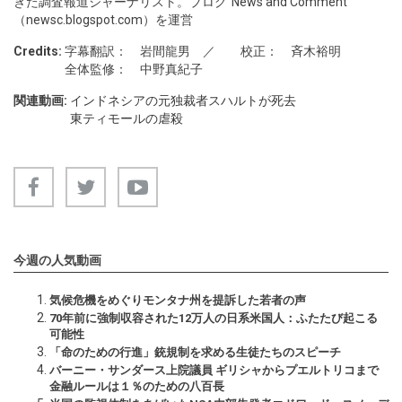
きた調査報道ジャーナリスト。ブログ“News and Comment"
（newsc.blogspot.com）を運営
Credits:
字幕翻訳： 岩間龍男 ／ 校正： 斉木裕明
全体監修： 中野真紀子
関連動画:
インドネシアの元独裁者スハルトが死去
東ティモールの虐殺
今週の人気動画
気候危機をめぐりモンタナ州を提訴した若者の声
70年前に強制収容された12万人の日系米国人：ふたたび起こる
可能性
「命のための行進」銃規制を求める生徒たちのスピーチ
バーニー・サンダース上院議員 ギリシャからプエルトリコまで
金融ルールは１％のための八百長