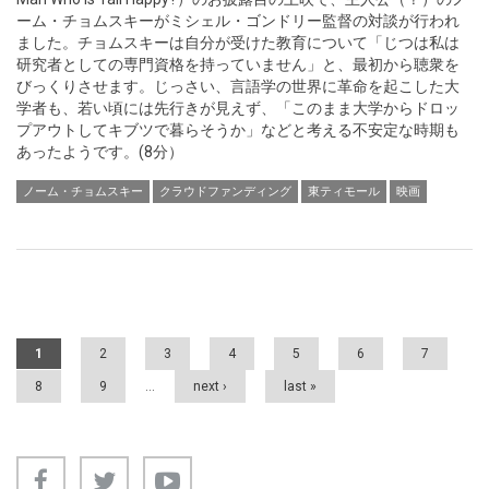
ーム・チョムスキーがミシェル・ゴンドリー監督の対談が行われ
ました。チョムスキーは自分が受けた教育について「じつは私は
研究者としての専門資格を持っていません」と、最初から聴衆を
びっくりさせます。じっさい、言語学の世界に革命を起こした大
学者も、若い頃には先行きが見えず、「このまま大学からドロッ
プアウトしてキブツで暮らそうか」などと考える不安定な時期も
あったようです。(8分）
ノーム・チョムスキー
クラウドファンディング
東ティモール
映画
Pages
1
2
3
4
5
6
7
8
9
…
next ›
last »