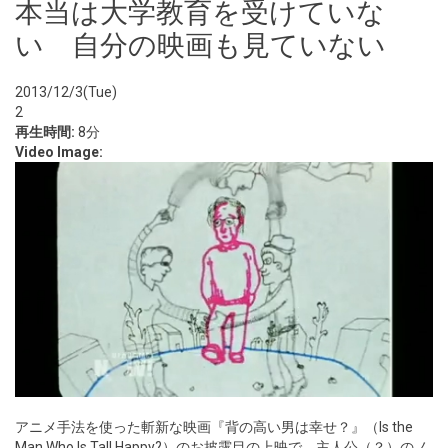
本当は大学教育を受けていな
い 自分の映画も見ていない
2013/12/3(Tue)
2
再生時間:
8分
Video Image:
アニメ手法を使った斬新な映画『背の高い男は幸せ？』（Is the
Man Who Is Tall Happy?）のお披露目の上映で、主人公（？）のノ