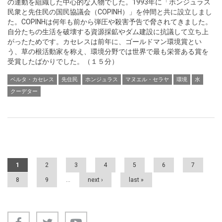
の運動を組織した中心的な人物でした。1993年に「ホンジュラス
民衆と先住民の国民協議会（COPINH）」を仲間と共に設立しまし
た。COPINHは何年も前から弾圧や殺害予告で脅されてきました。
自分たちの生活を破壊する資源採鉱やダム建設に抗議して立ち上
がったためです。カセレスは前年に、ゴールドマン環境賞とい
う、草の根活動家を称え、環境分野では世界で最も栄誉ある賞を
受賞したばかりでした。（１５分）
ベルタ・カセレス
先住民
ホンジュラス
マヌエル・セラヤ
環境
水
クーデター
Pages
1
2
3
4
5
6
7
8
9
…
next ›
last »