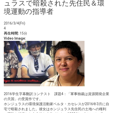
ュラスで暗殺された先住民＆環
境運動の指導者
2016/3/4(Fri)
4
再生時間:
15分
Video Image:
2016学生字幕翻訳コンテスト 課題4：「軍事独裁は資源開発企業
の天国」の受賞作です。
ホンジュラスの環境保護活動家ベルタ・カセレスが2016年3月に自
宅で暗殺されました。彼女はホンジュラス先住民の土地への権利