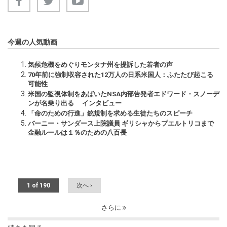
今週の人気動画
気候危機をめぐりモンタナ州を提訴した若者の声
70年前に強制収容された12万人の日系米国人：ふたたび起こる
可能性
米国の監視体制をあばいたNSA内部告発者エドワード・スノーデ
ンが名乗り出る インタビュー
「命のための行進」銃規制を求める生徒たちのスピーチ
バーニー・サンダース上院議員 ギリシャからプエルトリコまで
金融ルールは１％のための八百長
1 of 190
次へ ›
さらに