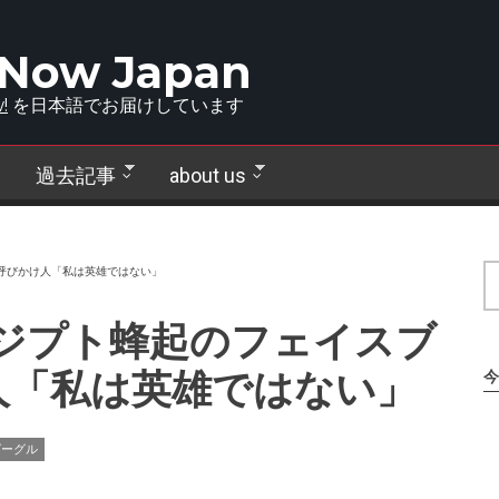
 Now Japan
!
を日本語でお届けしています
過去記事
about us
ク呼びかけ人「私は英雄ではない」
】エジプト蜂起のフェイスブ
人「私は英雄ではない」
今
グーグル