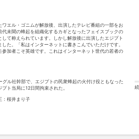
たワエル・ゴニムが解放後、出演したテレビ番組の一部をお
前代未聞の蜂起を組織化するカギとなったフェイスブックの
として称えられています。しかし解放後に出演したエジプト
ました。「私はインターネットに書きこんでいただけです。
モ参加者こそ英雄です。これはインターネット世代の若者の
m） グーグル社幹部で、エジプトの民衆蜂起の火付け役ともなった
プト当局に12日間拘束された。
正：桜井まり子