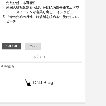
たたび起こる可能性
米国の監視体制をあばいたNSA内部告発者エドワ
ード・スノーデンが名乗り出る インタビュー
「命のための行進」銃規制を求める生徒たちのス
ピーチ
1 of 190
次へ ›
さらに
続きを観る