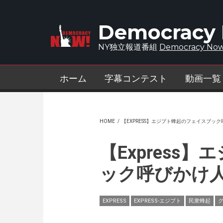
Skip to main content
Democracy
NY独立報道番組
Democracy Now
ホーム
字幕コンテスト
動画一覧
HOME
/
【EXPRESS】エジプト蜂起のフェイスブッ
【Express
ック呼びかけ
EXPRESS
EXPRESS-エジプト
民衆蜂起