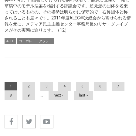
草稿中のモデル法案を検討する評議会です。超党派の団体を名乗
ってはいるものの、その姿勢は明らかに保守的で、右翼団体と称
されることも度々です。2011年度ALEC年次総会から寄せられる情
報を元に、メディア民主主義センター事務局長のリサ・グレイブ
スがその実態に迫ります。（12）
ALEC
コーポレートクラシー
Pages
1
2
3
4
5
6
7
8
9
…
next ›
last »