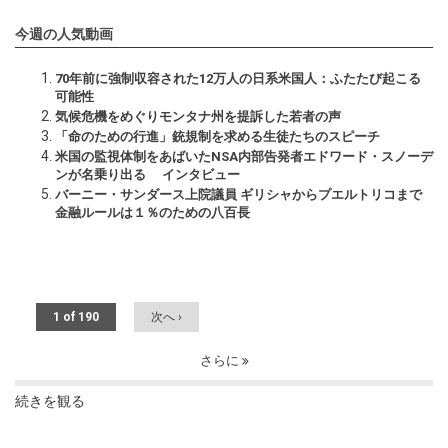
今週の人気動画
70年前に強制収容された12万人の日系米国人：ふたたび起こる
可能性
気候危機をめぐりモンタナ州を提訴した若者の声
「命のための行進」銃規制を求める生徒たちのスピーチ
米国の監視体制をあばいたNSA内部告発者エドワード・スノーデ
ンが名乗り出る インタビュー
バーニー・サンダース上院議員 ギリシャからプエルトリコまで
金融ルールは１％のための八百長
1 of 190
次へ ›
さらに
続きを観る